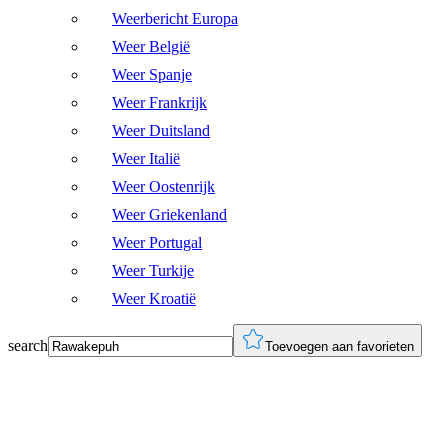
Weerbericht Europa
Weer België
Weer Spanje
Weer Frankrijk
Weer Duitsland
Weer Italië
Weer Oostenrijk
Weer Griekenland
Weer Portugal
Weer Turkije
Weer Kroatië
search
Toevoegen aan favorieten