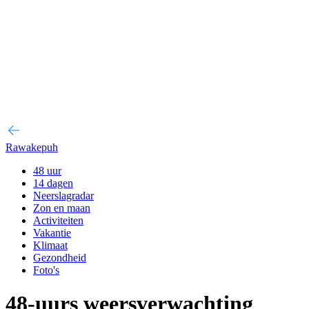
Rawakepuh
48 uur
14 dagen
Neerslagradar
Zon en maan
Activiteiten
Vakantie
Klimaat
Gezondheid
Foto's
48-uurs weersverwachting