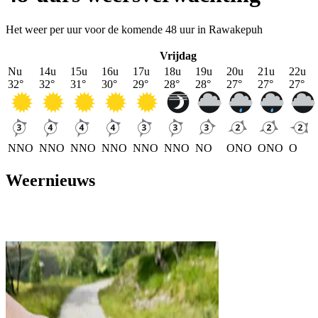
Het weer per uur voor de komende 48 uur in Rawakepuh
Vrijdag
Nu
14u
15u
16u
17u
18u
19u
20u
21u
22u
32
°
32
°
31
°
30
°
29
°
28
°
28
°
27
°
27
°
27
°
NNO
NNO
NNO
NNO
NNO
NNO
NO
ONO
ONO
O
Weernieuws