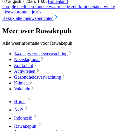
02 augustus 2026, 10:02
Buitenland
Google heeft een functie waarmee je zelf kunt bepalen welke
nieuwsbronnen je als...
Bekijk alle nieuwsberichten
Meer over Rawakepuh
Alle weerinformatie voor Rawakepuh
14-daagse weersverwachting
Neerslagradar
Zonkracht
Activiteiten
Gezondheidsverwachting
Klimaat
Vakantie
Home
Azië
Indonesië
Rawakepuh