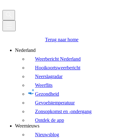
Terug naar home
Nederland
Weerbericht Nederland
Hooikoortsweerbericht
Neerslagradar
Weerflits
Gezondheid
Gevoelstemperatuur
Zonsopkomst en -ondergang
Ontdek de app
Weernieuws
Nieuwsblog