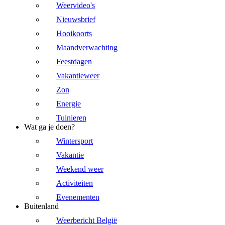
Weervideo's
Nieuwsbrief
Hooikoorts
Maandverwachting
Feestdagen
Vakantieweer
Zon
Energie
Tuinieren
Wat ga je doen?
Wintersport
Vakantie
Weekend weer
Activiteiten
Evenementen
Buitenland
Weerbericht België