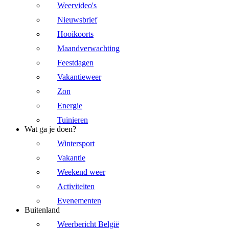
Weervideo's
Nieuwsbrief
Hooikoorts
Maandverwachting
Feestdagen
Vakantieweer
Zon
Energie
Tuinieren
Wat ga je doen?
Wintersport
Vakantie
Weekend weer
Activiteiten
Evenementen
Buitenland
Weerbericht België