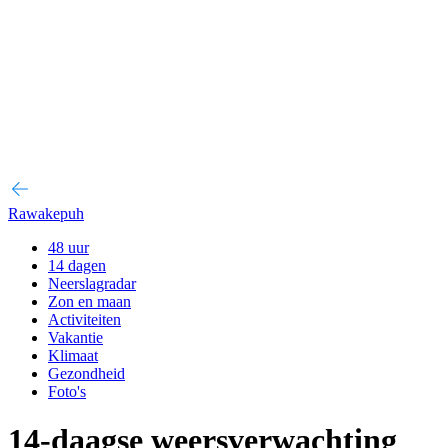
Rawakepuh
48 uur
14 dagen
Neerslagradar
Zon en maan
Activiteiten
Vakantie
Klimaat
Gezondheid
Foto's
14-daagse weersverwachting