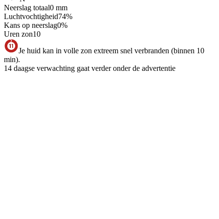
Neerslag totaal
0
mm
Luchtvochtigheid
74
%
Kans op neerslag
0
%
Uren zon
10
Je huid kan in volle zon extreem snel verbranden (binnen 10
min).
14 daagse verwachting gaat verder onder de advertentie