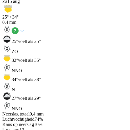
Za
15 aug
25
° /
34
°
0,4
mm
25
°
voelt als 25°
ZO
32
°
voelt als 35°
NNO
34
°
voelt als 38°
N
27
°
voelt als 29°
NNO
Neerslag totaal
0,4
mm
Luchtvochtigheid
74
%
Kans op neerslag
10
%
Uren zon
10