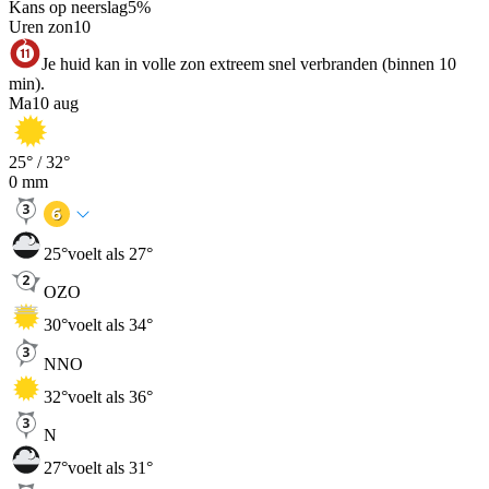
Kans op neerslag
5
%
Uren zon
10
Je huid kan in volle zon extreem snel verbranden (binnen 10
min).
Ma
10 aug
25
° /
32
°
0
mm
25
°
voelt als 27°
OZO
30
°
voelt als 34°
NNO
32
°
voelt als 36°
N
27
°
voelt als 31°