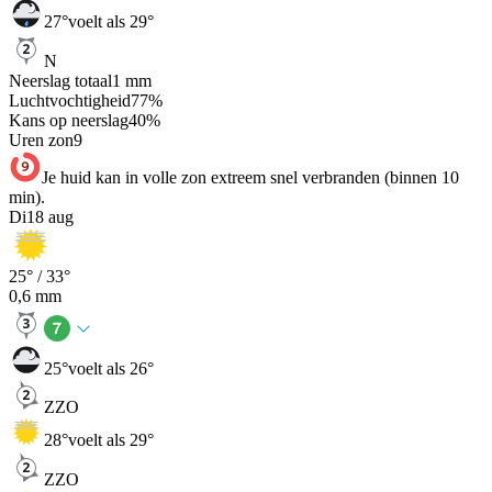
27
°
voelt als 29°
N
Neerslag totaal
1
mm
Luchtvochtigheid
77
%
Kans op neerslag
40
%
Uren zon
9
Je huid kan in volle zon extreem snel verbranden (binnen 10
min).
Di
18 aug
25
° /
33
°
0,6
mm
25
°
voelt als 26°
ZZO
28
°
voelt als 29°
ZZO