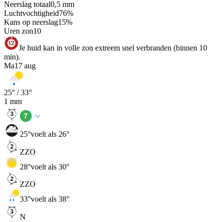
Neerslag totaal
0,5
mm
Luchtvochtigheid
76
%
Kans op neerslag
15
%
Uren zon
10
Je huid kan in volle zon extreem snel verbranden (binnen 10
min).
Ma
17 aug
25
° /
33
°
1
mm
25
°
voelt als 26°
ZZO
28
°
voelt als 30°
ZZO
33
°
voelt als 38°
N