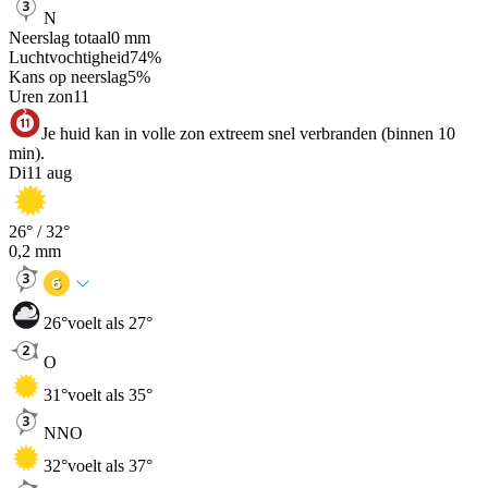
N
Neerslag totaal
0
mm
Luchtvochtigheid
74
%
Kans op neerslag
5
%
Uren zon
11
Je huid kan in volle zon extreem snel verbranden (binnen 10
min).
Di
11 aug
26
° /
32
°
0,2
mm
26
°
voelt als 27°
O
31
°
voelt als 35°
NNO
32
°
voelt als 37°