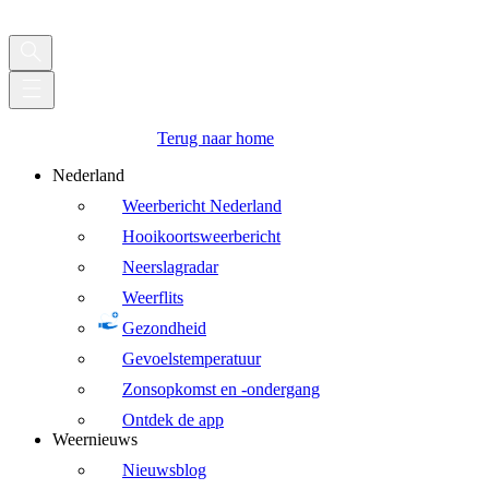
Terug naar home
Nederland
Weerbericht Nederland
Hooikoortsweerbericht
Neerslagradar
Weerflits
Gezondheid
Gevoelstemperatuur
Zonsopkomst en -ondergang
Ontdek de app
Weernieuws
Nieuwsblog