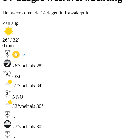
Het weer komende 14 dagen in Rawakepuh.
Za
8 aug
26
° /
32
°
0
mm
26
°
voelt als 28°
OZO
31
°
voelt als 34°
NNO
32
°
voelt als 36°
N
27
°
voelt als 30°
N