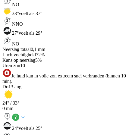
NO
33
°
voelt als 37°
NNO
27
°
voelt als 29°
NO
Neerslag totaal
0,1
mm
Luchtvochtigheid
72
%
Kans op neerslag
5
%
Uren zon
10
Je huid kan in volle zon extreem snel verbranden (binnen 10
min).
Do
13 aug
24
° /
33
°
0
mm
24
°
voelt als 25°