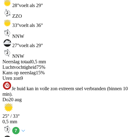
28
°
voelt als 29°
ZZO
33
°
voelt als 36°
NNW
27
°
voelt als 29°
NNW
Neerslag totaal
0,5
mm
Luchtvochtigheid
75
%
Kans op neerslag
15
%
Uren zon
9
Je huid kan in volle zon extreem snel verbranden (binnen 10
min).
Do
20 aug
25
° /
33
°
0,5
mm