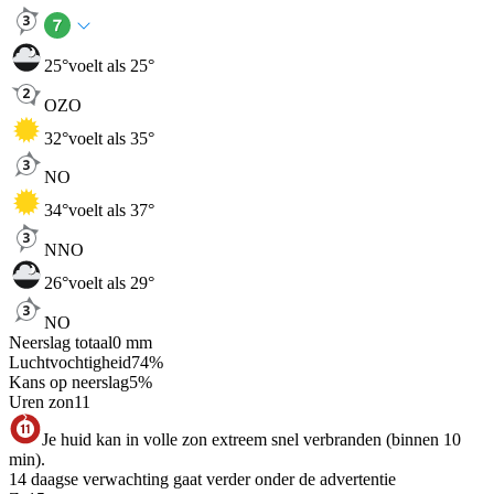
25
°
voelt als 25°
OZO
32
°
voelt als 35°
NO
34
°
voelt als 37°
NNO
26
°
voelt als 29°
NO
Neerslag totaal
0
mm
Luchtvochtigheid
74
%
Kans op neerslag
5
%
Uren zon
11
Je huid kan in volle zon extreem snel verbranden (binnen 10
min).
14 daagse verwachting gaat verder onder de advertentie