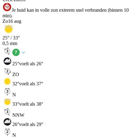
Je huid kan in volle zon extreem snel verbranden (binnen 10
min).
Zo
16 aug
25
° /
33
°
0,5
mm
25
°
voelt als 26°
ZO
32
°
voelt als 37°
N
33
°
voelt als 38°
NNW
26
°
voelt als 29°
N