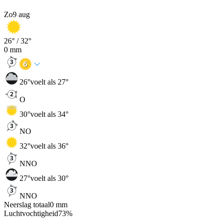
Zo
9 aug
26
° /
32
°
0
mm
26
°
voelt als 27°
O
30
°
voelt als 34°
NO
32
°
voelt als 36°
NNO
27
°
voelt als 30°
NNO
Neerslag totaal
0
mm
Luchtvochtigheid
73
%