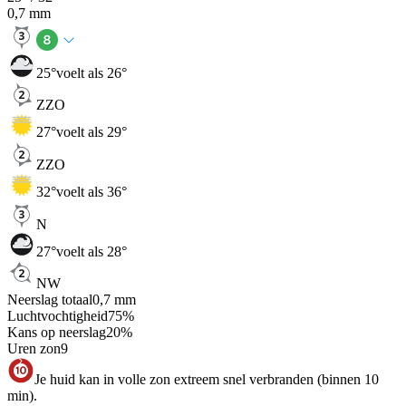
0,7
mm
25
°
voelt als 26°
ZZO
27
°
voelt als 29°
ZZO
32
°
voelt als 36°
N
27
°
voelt als 28°
NW
Neerslag totaal
0,7
mm
Luchtvochtigheid
75
%
Kans op neerslag
20
%
Uren zon
9
Je huid kan in volle zon extreem snel verbranden (binnen 10
min).