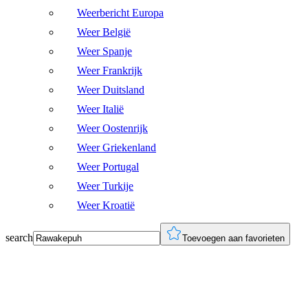
Weerbericht Europa
Weer België
Weer Spanje
Weer Frankrijk
Weer Duitsland
Weer Italië
Weer Oostenrijk
Weer Griekenland
Weer Portugal
Weer Turkije
Weer Kroatië
search
Toevoegen aan favorieten