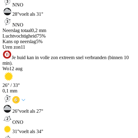
NNO
28
°
voelt als 31°
NNO
Neerslag totaal
0,2
mm
Luchtvochtigheid
75
%
Kans op neerslag
5
%
Uren zon
11
Je huid kan in volle zon extreem snel verbranden (binnen 10
min).
Wo
12 aug
26
° /
33
°
0,1
mm
26
°
voelt als 27°
ONO
31
°
voelt als 34°