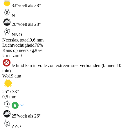
33
°
voelt als 38°
N
26
°
voelt als 28°
NNO
Neerslag totaal
0,6
mm
Luchtvochtigheid
76
%
Kans op neerslag
20
%
Uren zon
9
Je huid kan in volle zon extreem snel verbranden (binnen 10
min).
Wo
19 aug
25
° /
33
°
0,5
mm
25
°
voelt als 26°
ZZO