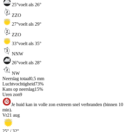
25
°
voelt als 26°
ZZO
27
°
voelt als 29°
ZZO
33
°
voelt als 35°
NNW
26
°
voelt als 28°
NW
Neerslag totaal
0,5
mm
Luchtvochtigheid
73
%
Kans op neerslag
15
%
Uren zon
9
Je huid kan in volle zon extreem snel verbranden (binnen 10
min).
Vr
21 aug
25
° /
32
°