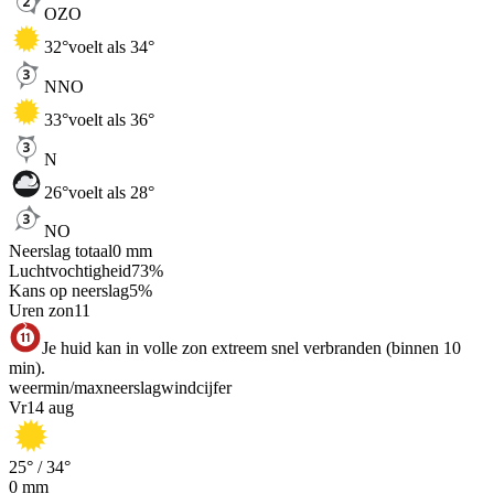
OZO
32
°
voelt als 34°
NNO
33
°
voelt als 36°
N
26
°
voelt als 28°
NO
Neerslag totaal
0
mm
Luchtvochtigheid
73
%
Kans op neerslag
5
%
Uren zon
11
Je huid kan in volle zon extreem snel verbranden (binnen 10
min).
weer
min
/
max
neerslag
wind
cijfer
Vr
14 aug
25
° /
34
°
0
mm