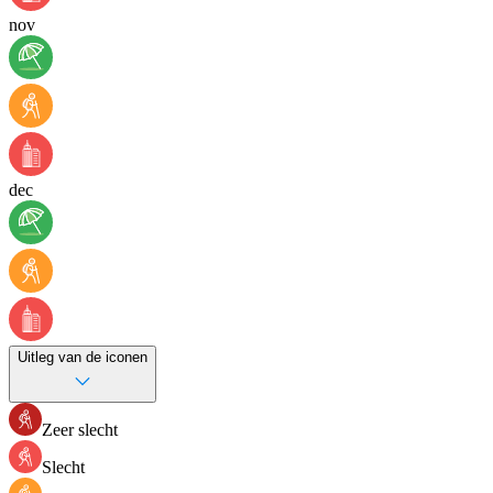
nov
dec
Uitleg van de iconen
Zeer slecht
Slecht