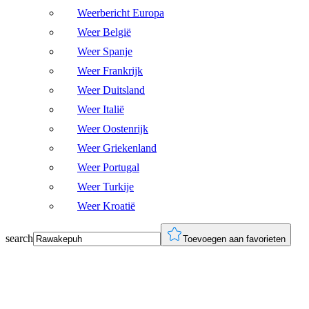
Weerbericht Europa
Weer België
Weer Spanje
Weer Frankrijk
Weer Duitsland
Weer Italië
Weer Oostenrijk
Weer Griekenland
Weer Portugal
Weer Turkije
Weer Kroatië
search
Toevoegen aan favorieten