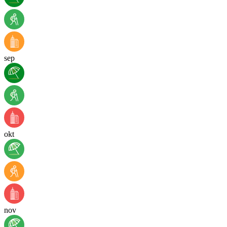
sep
okt
nov