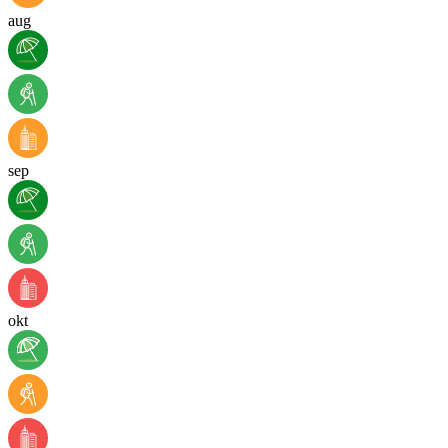
aug
sep
okt