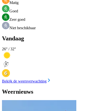
Matig
Goed
Zeer goed
Niet beschikbaar
Vandaag
26
° /
32
°
Bekijk de weersverwachting
Weernieuws