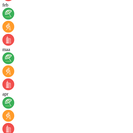
feb
maa
apr