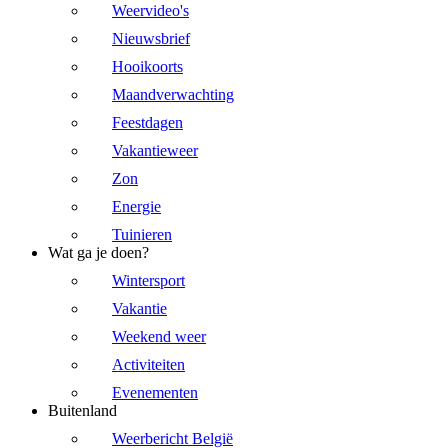
Weervideo's
Nieuwsbrief
Hooikoorts
Maandverwachting
Feestdagen
Vakantieweer
Zon
Energie
Tuinieren
Wat ga je doen?
Wintersport
Vakantie
Weekend weer
Activiteiten
Evenementen
Buitenland
Weerbericht België