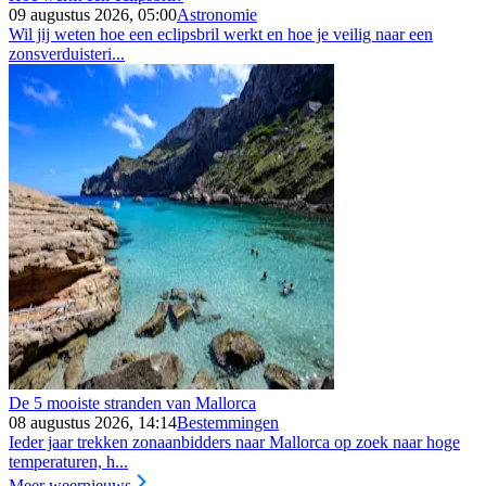
09 augustus 2026, 05:00
Astronomie
Wil jij weten hoe een eclipsbril werkt en hoe je veilig naar een
zonsverduisteri...
De 5 mooiste stranden van Mallorca
08 augustus 2026, 14:14
Bestemmingen
Ieder jaar trekken zonaanbidders naar Mallorca op zoek naar hoge
temperaturen, h...
Meer weernieuws