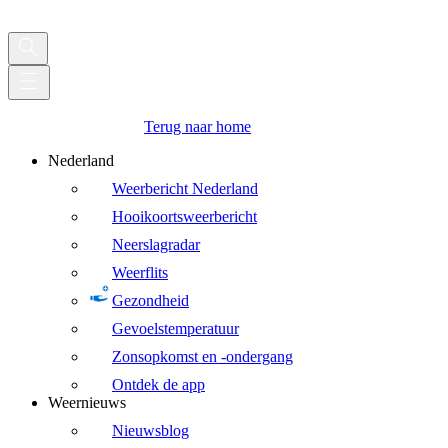
Terug naar home
Nederland
Weerbericht Nederland
Hooikoortsweerbericht
Neerslagradar
Weerflits
Gezondheid
Gevoelstemperatuur
Zonsopkomst en -ondergang
Ontdek de app
Weernieuws
Nieuwsblog