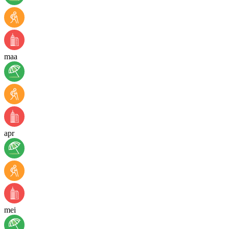
maa
apr
mei