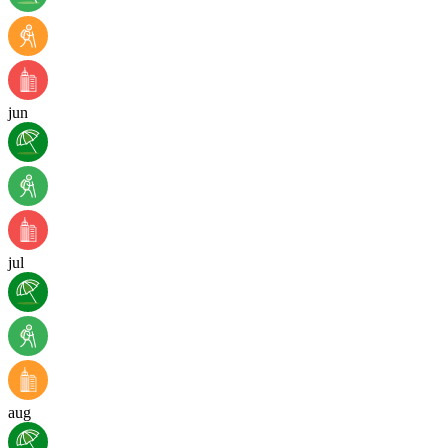
jun
jul
aug