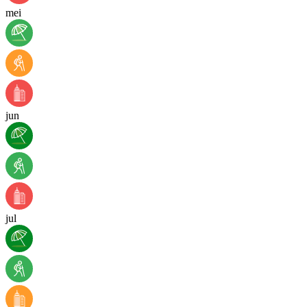
mei
jun
jul