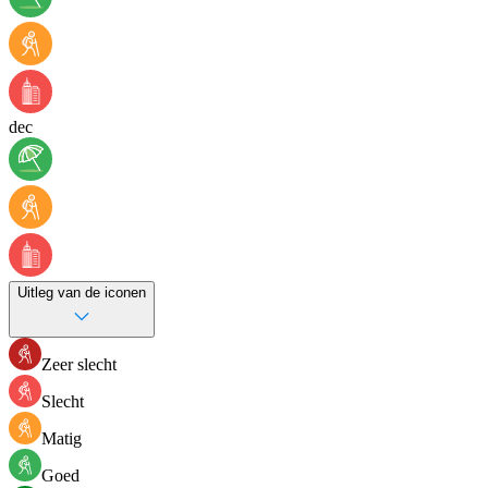
dec
Uitleg van de iconen
Zeer slecht
Slecht
Matig
Goed