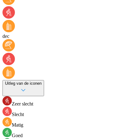
dec
Uitleg van de iconen
Zeer slecht
Slecht
Matig
Goed