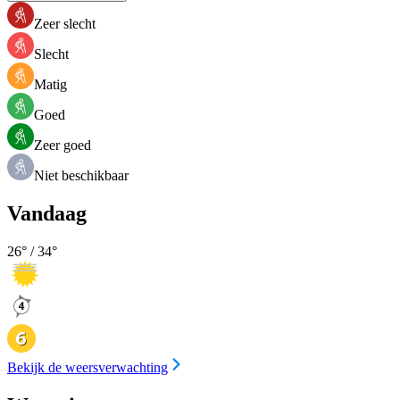
Zeer slecht
Slecht
Matig
Goed
Zeer goed
Niet beschikbaar
Vandaag
26
° /
34
°
Bekijk de weersverwachting