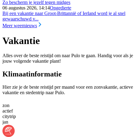
Zo bescherm je jezelf tegen midges
06 augustus 2026, 14:14
Ongedierte
Bij een vakantie naar Groot-Brittannië of Ierland word je al snel
gewaarschuwd v...
Meer weernieuws
Vakantie
Alles over de beste reistijd om naar Pulo te gaan. Handig voor als je
jouw volgende vakantie plant!
Klimaatinformatie
Hier zie je de beste reistijd per maand voor een zonvakantie, actieve
vakantie en stedentrip naar Pulo.
zon
actief
citytrip
jan