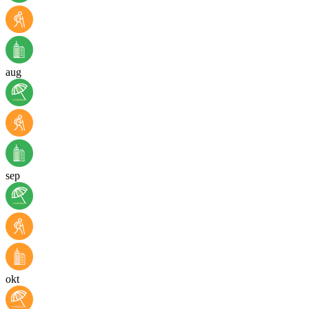
aug
sep
okt