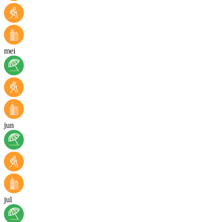
mei
jun
jul