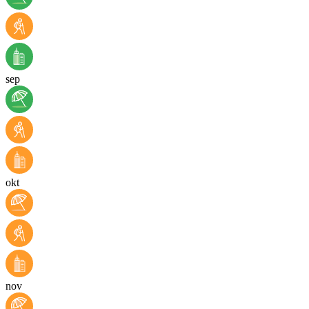
sep
okt
nov