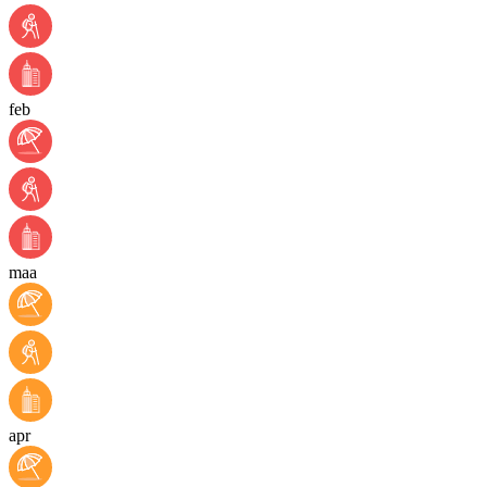
feb
maa
apr