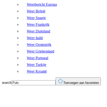
Weerbericht Europa
Weer België
Weer Spanje
Weer Frankrijk
Weer Duitsland
Weer Italië
Weer Oostenrijk
Weer Griekenland
Weer Portugal
Weer Turkije
Weer Kroatië
search
Toevoegen aan favorieten