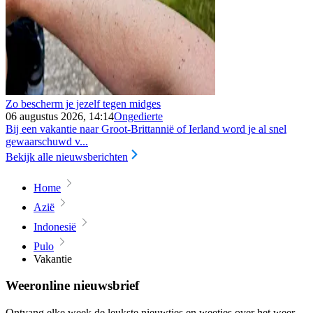
Zo bescherm je jezelf tegen midges
06 augustus 2026, 14:14
Ongedierte
Bij een vakantie naar Groot-Brittannië of Ierland word je al snel
gewaarschuwd v...
Bekijk alle nieuwsberichten
Home
Azië
Indonesië
Pulo
Vakantie
Weeronline nieuwsbrief
Ontvang elke week de leukste nieuwtjes en weetjes over het weer