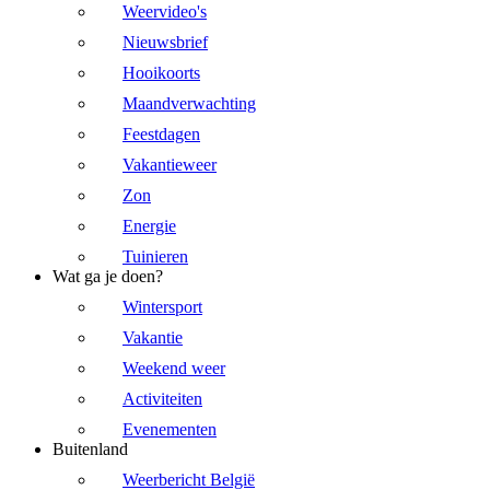
Weervideo's
Nieuwsbrief
Hooikoorts
Maandverwachting
Feestdagen
Vakantieweer
Zon
Energie
Tuinieren
Wat ga je doen?
Wintersport
Vakantie
Weekend weer
Activiteiten
Evenementen
Buitenland
Weerbericht België