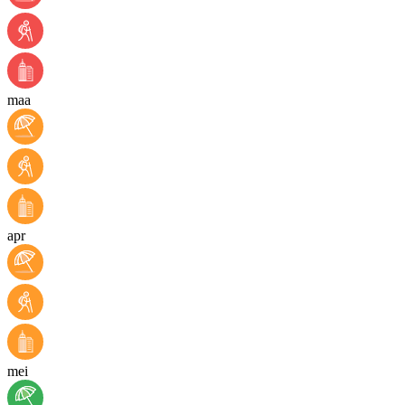
maa
apr
mei