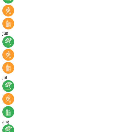
jun
jul
aug