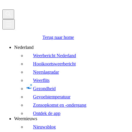
Terug naar home
Nederland
Weerbericht Nederland
Hooikoortsweerbericht
Neerslagradar
Weerflits
Gezondheid
Gevoelstemperatuur
Zonsopkomst en -ondergang
Ontdek de app
Weernieuws
Nieuwsblog