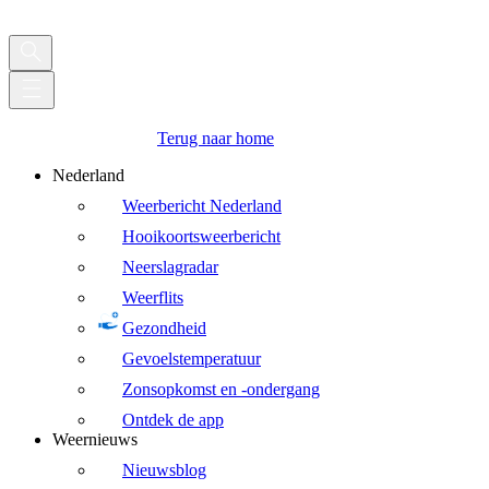
Terug naar home
Nederland
Weerbericht Nederland
Hooikoortsweerbericht
Neerslagradar
Weerflits
Gezondheid
Gevoelstemperatuur
Zonsopkomst en -ondergang
Ontdek de app
Weernieuws
Nieuwsblog