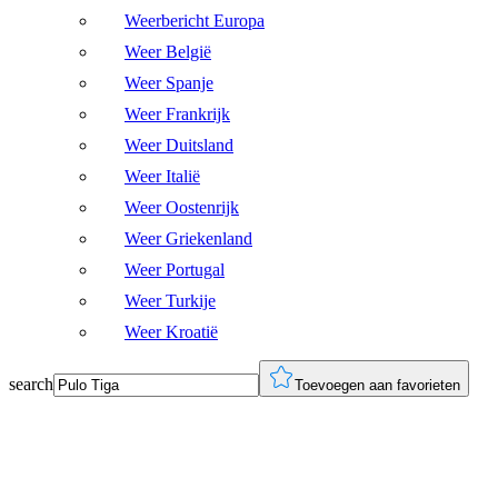
Weerbericht Europa
Weer België
Weer Spanje
Weer Frankrijk
Weer Duitsland
Weer Italië
Weer Oostenrijk
Weer Griekenland
Weer Portugal
Weer Turkije
Weer Kroatië
search
Toevoegen aan favorieten