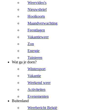
Weervideo's
Nieuwsbrief
Hooikoorts
Maandverwachting
Feestdagen
Vakantieweer
Zon
Energie
Tuinieren
Wat ga je doen?
Wintersport
Vakantie
Weekend weer
Activiteiten
Evenementen
Buitenland
Weerbericht België