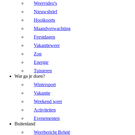
Weervideo's
Nieuwsbrief
Hooikoorts
Maandverwachting
Feestdagen
Vakantieweer
Zon
Energie
Tuinieren
Wat ga je doen?
Wintersport
Vakantie
Weekend weer
Activiteiten
Evenementen
Buitenland
Weerbericht België