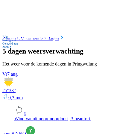
Nu
Zon en UV komende 7 dagen
Weinig zon
Geregeld zon
Zonnig
5 dagen weersverwachting
Het weer voor de komende dagen in Pringwulung
Vr
7 aug
25
°
33
°
0,3
mm
3
Wind vanuit noordnoordoost, 3 beaufort.
vanuit NNO