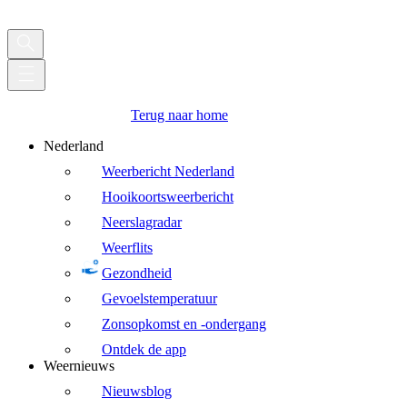
Terug naar home
Nederland
Weerbericht Nederland
Hooikoortsweerbericht
Neerslagradar
Weerflits
Gezondheid
Gevoelstemperatuur
Zonsopkomst en -ondergang
Ontdek de app
Weernieuws
Nieuwsblog