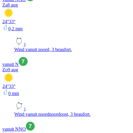
Za
8 aug
24
°
33
°
0,2
mm
3
Wind vanuit noord, 3 beaufort.
vanuit N
Zo
9 aug
24
°
33
°
0
mm
3
Wind vanuit noordnoordoost, 3 beaufort.
vanuit NNO