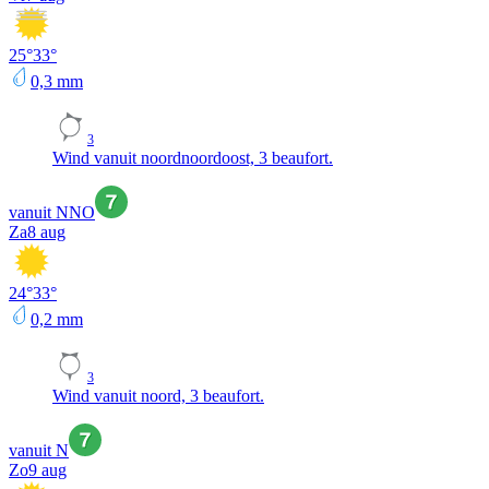
25
°
33
°
0,3
mm
3
Wind vanuit noordnoordoost, 3 beaufort.
vanuit NNO
Za
8 aug
24
°
33
°
0,2
mm
3
Wind vanuit noord, 3 beaufort.
vanuit N
Zo
9 aug