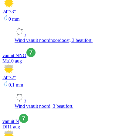
24
°
33
°
0
mm
3
Wind vanuit noordnoordoost, 3 beaufort.
vanuit NNO
Ma
10 aug
24
°
32
°
0,1
mm
3
Wind vanuit noord, 3 beaufort.
vanuit N
Di
11 aug