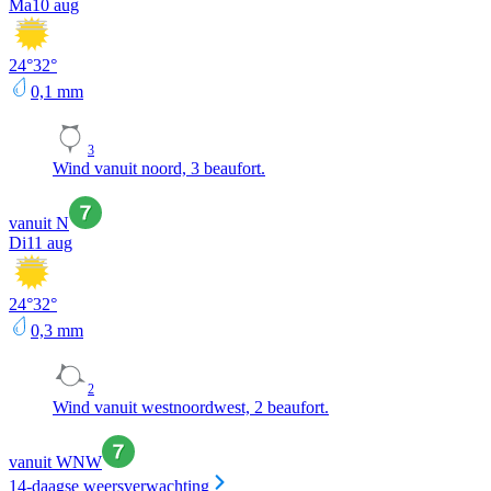
Ma
10 aug
24
°
32
°
0,1
mm
3
Wind vanuit noord, 3 beaufort.
vanuit N
Di
11 aug
24
°
32
°
0,3
mm
2
Wind vanuit westnoordwest, 2 beaufort.
vanuit WNW
14-daagse weersverwachting