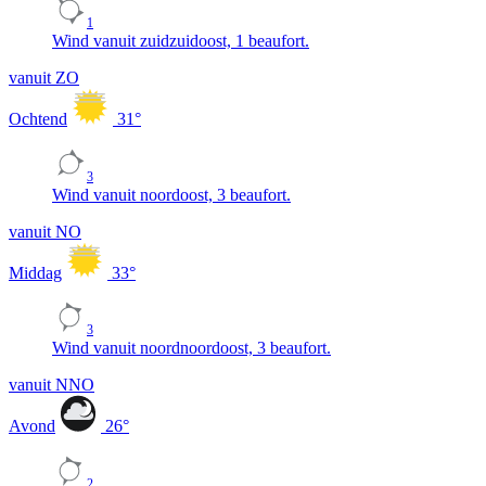
1
Wind vanuit zuidzuidoost, 1 beaufort.
vanuit ZO
Ochtend
31
°
3
Wind vanuit noordoost, 3 beaufort.
vanuit NO
Middag
33
°
3
Wind vanuit noordnoordoost, 3 beaufort.
vanuit NNO
Avond
26
°
2