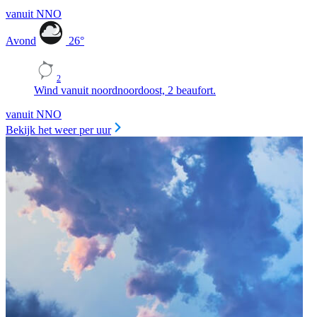
vanuit NNO
Avond
26
°
2
Wind vanuit noordnoordoost, 2 beaufort.
vanuit NNO
Bekijk het weer per uur