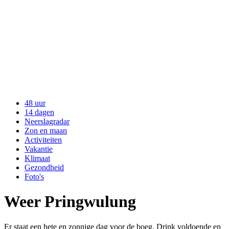
48 uur
14 dagen
Neerslagradar
Zon en maan
Activiteiten
Vakantie
Klimaat
Gezondheid
Foto's
Weer Pringwulung
Er staat een hete en zonnige dag voor de boeg. Drink voldoende en