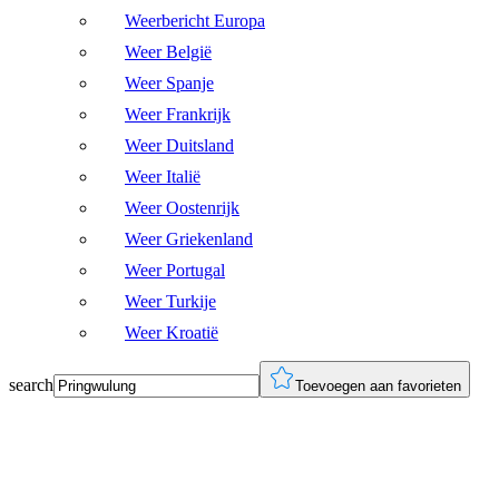
Weerbericht Europa
Weer België
Weer Spanje
Weer Frankrijk
Weer Duitsland
Weer Italië
Weer Oostenrijk
Weer Griekenland
Weer Portugal
Weer Turkije
Weer Kroatië
search
Toevoegen aan favorieten