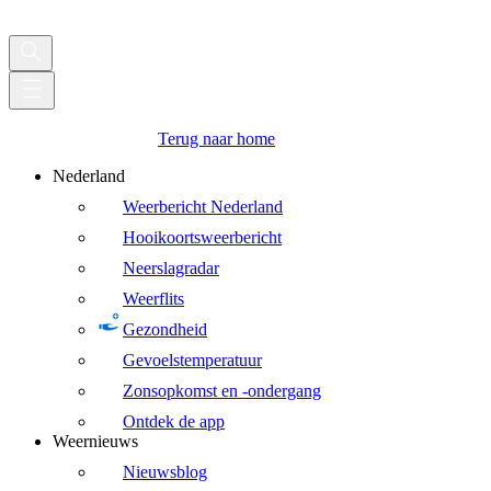
Terug naar home
Nederland
Weerbericht Nederland
Hooikoortsweerbericht
Neerslagradar
Weerflits
Gezondheid
Gevoelstemperatuur
Zonsopkomst en -ondergang
Ontdek de app
Weernieuws
Nieuwsblog