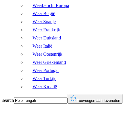
Weerbericht Europa
Weer België
Weer Spanje
Weer Frankrijk
Weer Duitsland
Weer Italië
Weer Oostenrijk
Weer Griekenland
Weer Portugal
Weer Turkije
Weer Kroatië
search
Toevoegen aan favorieten