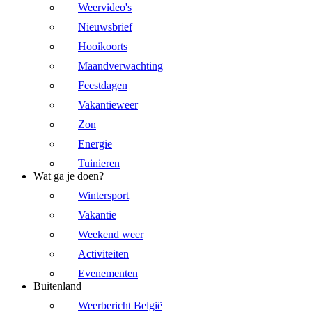
Weervideo's
Nieuwsbrief
Hooikoorts
Maandverwachting
Feestdagen
Vakantieweer
Zon
Energie
Tuinieren
Wat ga je doen?
Wintersport
Vakantie
Weekend weer
Activiteiten
Evenementen
Buitenland
Weerbericht België