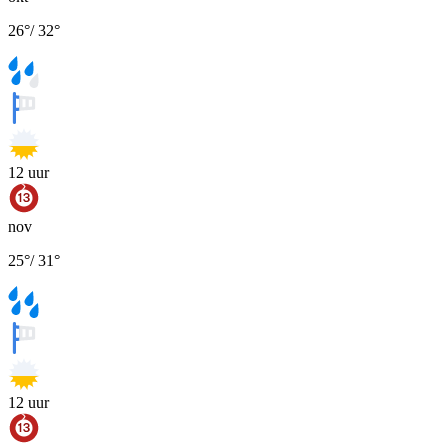
26
°
/
32
°
12
uur
nov
25
°
/
31
°
12
uur