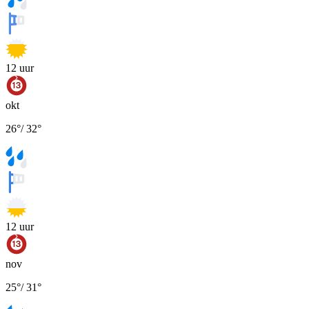
12
uur
okt
26
°
/
32
°
12
uur
nov
25
°
/
31
°