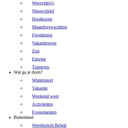
Weervideo's
Nieuwsbrief
Hooikoorts
Maandverwachting
Feestdagen
Vakantieweer
Zon
Energie
Tuinieren
Wat ga je doen?
Wintersport
Vakantie
Weekend weer
Activiteiten
Evenementen
Buitenland
Weerbericht België