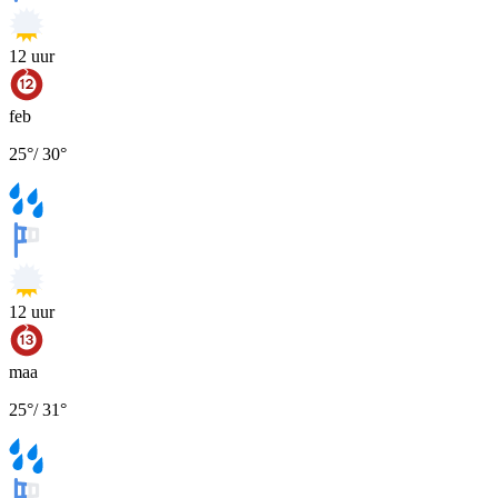
12
uur
feb
25
°
/
30
°
12
uur
maa
25
°
/
31
°