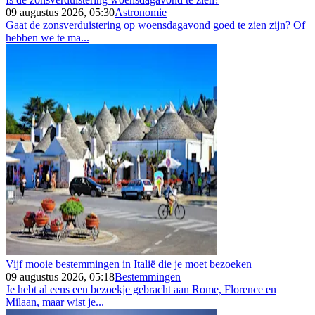
09 augustus 2026, 05:30
Astronomie
Gaat de zonsverduistering op woensdagavond goed te zien zijn? Of
hebben we te ma...
Vijf mooie bestemmingen in Italië die je moet bezoeken
09 augustus 2026, 05:18
Bestemmingen
Je hebt al eens een bezoekje gebracht aan Rome, Florence en
Milaan, maar wist je...