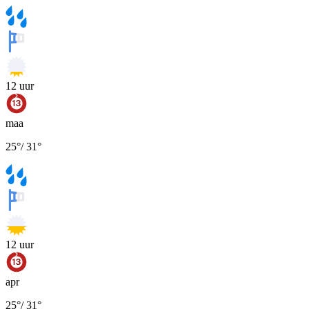
12
uur
maa
25
°
/
31
°
12
uur
apr
25
°
/
31
°