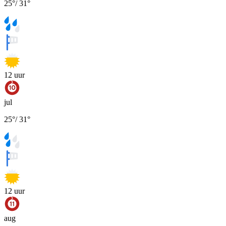
25
°
/
31
°
12
uur
jul
25
°
/
31
°
12
uur
aug