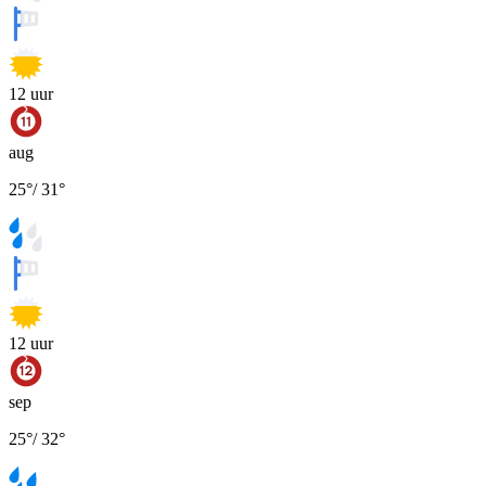
12
uur
aug
25
°
/
31
°
12
uur
sep
25
°
/
32
°