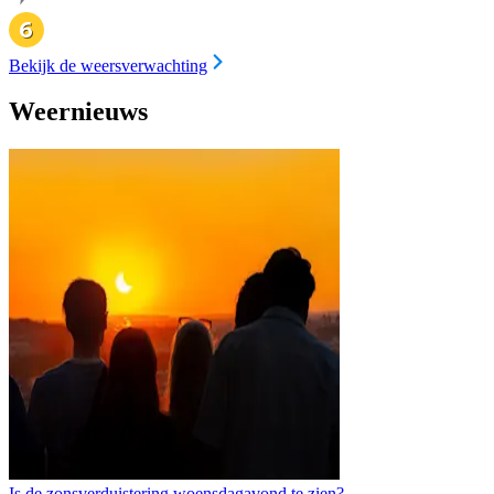
Bekijk de weersverwachting
Weernieuws
Is de zonsverduistering woensdagavond te zien?