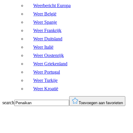
Weerbericht Europa
Weer België
Weer Spanje
Weer Frankrijk
Weer Duitsland
Weer Italië
Weer Oostenrijk
Weer Griekenland
Weer Portugal
Weer Turkije
Weer Kroatië
search
Toevoegen aan favorieten