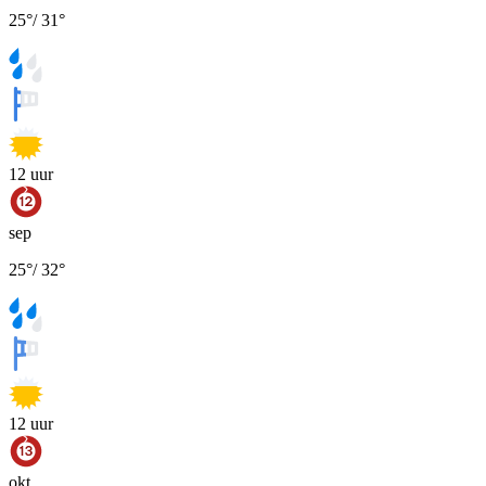
25
°
/
31
°
12
uur
sep
25
°
/
32
°
12
uur
okt