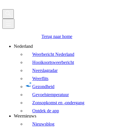
Terug naar home
Nederland
Weerbericht Nederland
Hooikoortsweerbericht
Neerslagradar
Weerflits
Gezondheid
Gevoelstemperatuur
Zonsopkomst en -ondergang
Ontdek de app
Weernieuws
Nieuwsblog