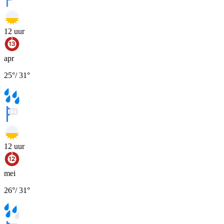
12
uur
apr
25
°
/
31
°
12
uur
mei
26
°
/
31
°