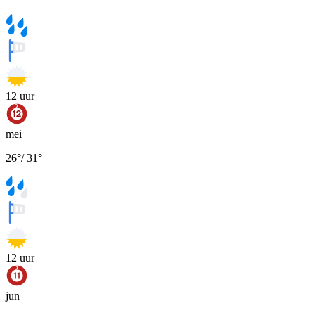
12
uur
mei
26
°
/
31
°
12
uur
jun