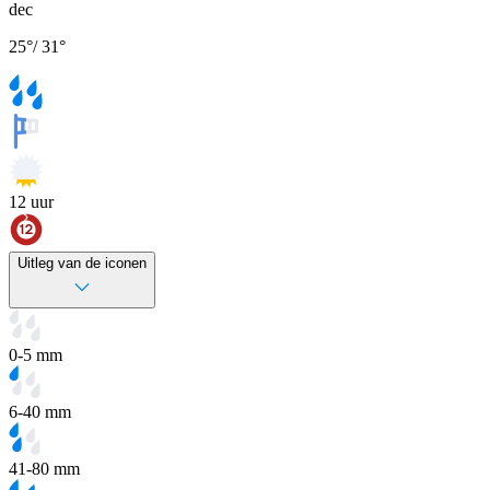
dec
25
°
/
31
°
12
uur
Uitleg van de iconen
0-5 mm
6-40 mm
41-80 mm