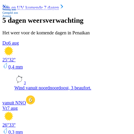
Nu
Zon en UV komende 7 dagen
Weinig zon
Geregeld zon
Zonnig
5 dagen weersverwachting
Het weer voor de komende dagen in Penaikan
Do
6 aug
25
°
32
°
0,4
mm
3
Wind vanuit noordnoordoost, 3 beaufort.
vanuit NNO
Vr
7 aug
26
°
33
°
0,3
mm