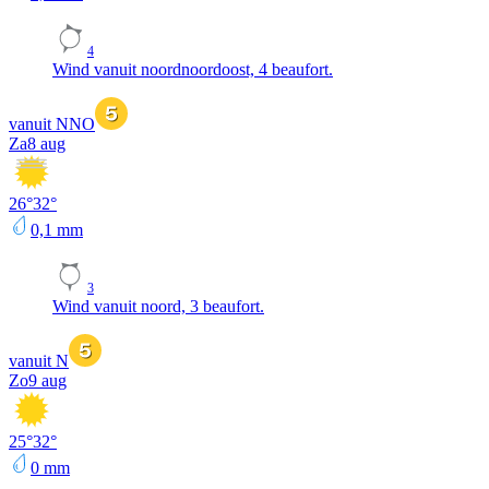
4
Wind vanuit noordnoordoost, 4 beaufort.
vanuit NNO
Za
8 aug
26
°
32
°
0,1
mm
3
Wind vanuit noord, 3 beaufort.
vanuit N
Zo
9 aug
25
°
32
°
0
mm