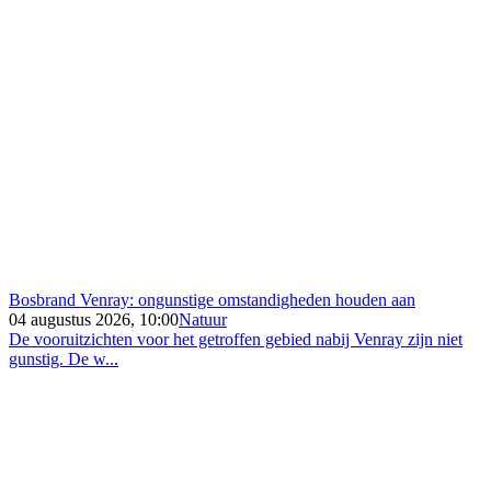
Bosbrand Venray: ongunstige omstandigheden houden aan
04 augustus 2026, 10:00
Natuur
De vooruitzichten voor het getroffen gebied nabij Venray zijn niet
gunstig. De w...