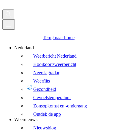
Terug naar home
Nederland
Weerbericht Nederland
Hooikoortsweerbericht
Neerslagradar
Weerflits
Gezondheid
Gevoelstemperatuur
Zonsopkomst en -ondergang
Ontdek de app
Weernieuws
Nieuwsblog