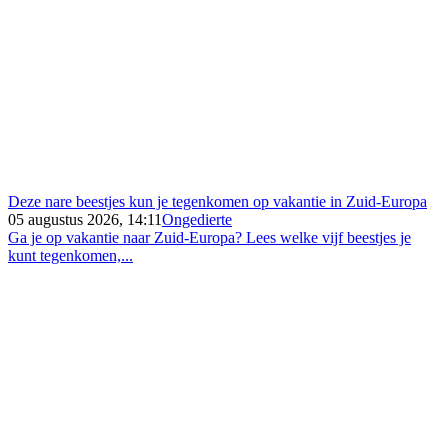
Deze nare beestjes kun je tegenkomen op vakantie in Zuid-Europa
05 augustus 2026, 14:11
Ongedierte
Ga je op vakantie naar Zuid-Europa? Lees welke vijf beestjes je
kunt tegenkomen,...