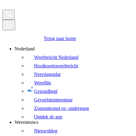
Terug naar home
Nederland
Weerbericht Nederland
Hooikoortsweerbericht
Neerslagradar
Weerflits
Gezondheid
Gevoelstemperatuur
Zonsopkomst en -ondergang
Ontdek de app
Weernieuws
Nieuwsblog