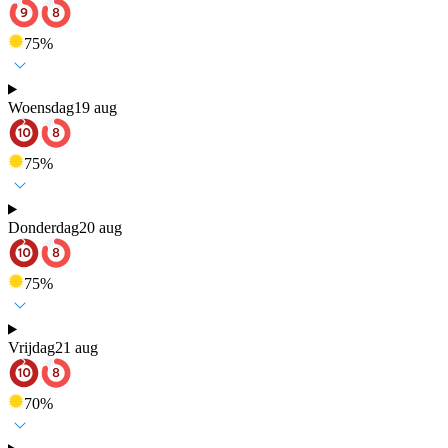
75
%
Woensdag
19 aug
75
%
Donderdag
20 aug
75
%
Vrijdag
21 aug
70
%