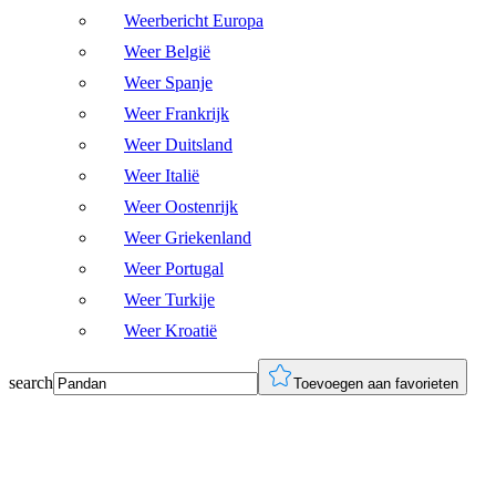
Weerbericht Europa
Weer België
Weer Spanje
Weer Frankrijk
Weer Duitsland
Weer Italië
Weer Oostenrijk
Weer Griekenland
Weer Portugal
Weer Turkije
Weer Kroatië
search
Toevoegen aan favorieten