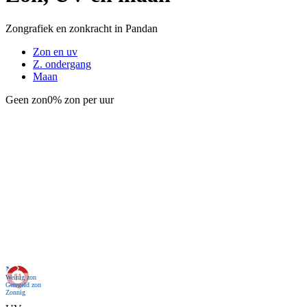
Zongrafiek en zonkracht in Pandan
Zon en uv
Z. ondergang
Maan
Geen zon
0% zon per uur
Nu
Weinig zon
Geregeld zon
Zonnig