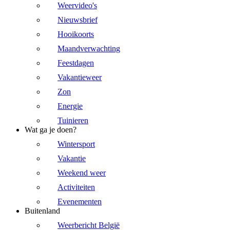
Weervideo's
Nieuwsbrief
Hooikoorts
Maandverwachting
Feestdagen
Vakantieweer
Zon
Energie
Tuinieren
Wat ga je doen?
Wintersport
Vakantie
Weekend weer
Activiteiten
Evenementen
Buitenland
Weerbericht België