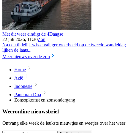
Met dit weer eindigt de 4Daagse
22 juli 2026, 11:30
Zon
Na een tijdelijk wisselvalliger weerbeeld op de tweede wandeldag
lijken de laats...
Meer nieuws over de zon
Home
Azië
Indonesië
Pancoran Dua
Zonsopkomst en zonsondergang
Weeronline nieuwsbrief
Ontvang elke week de leukste nieuwtjes en weetjes over het weer