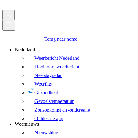
Terug naar home
Nederland
Weerbericht Nederland
Hooikoortsweerbericht
Neerslagradar
Weerflits
Gezondheid
Gevoelstemperatuur
Zonsopkomst en -ondergang
Ontdek de app
Weernieuws
Nieuwsblog