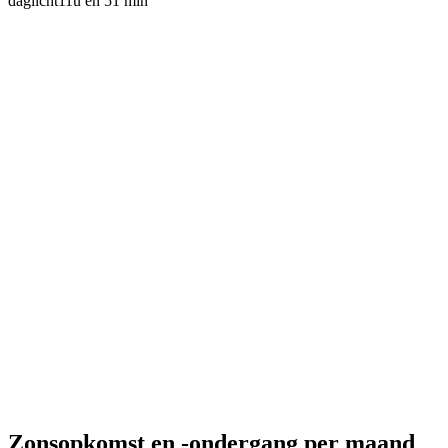
daglicht
11u en 51 min
Zonsopkomst en -ondergang per maand