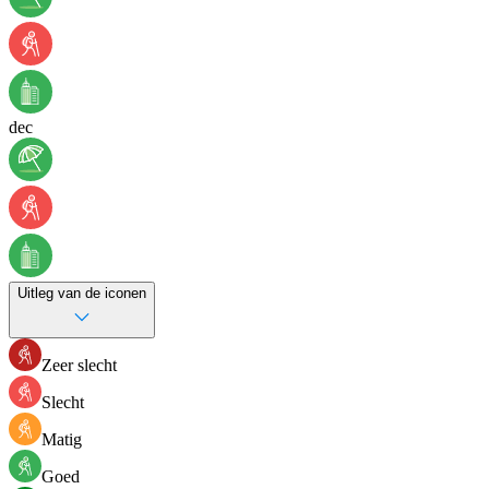
dec
Uitleg van de iconen
Zeer slecht
Slecht
Matig
Goed