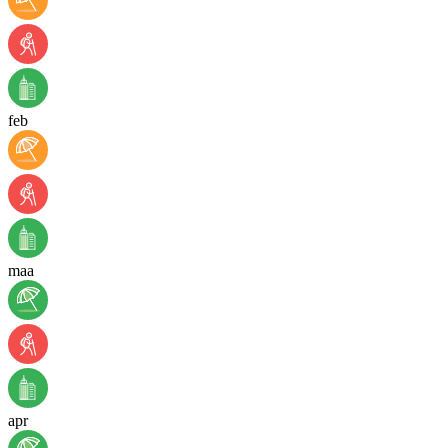
feb
maa
apr