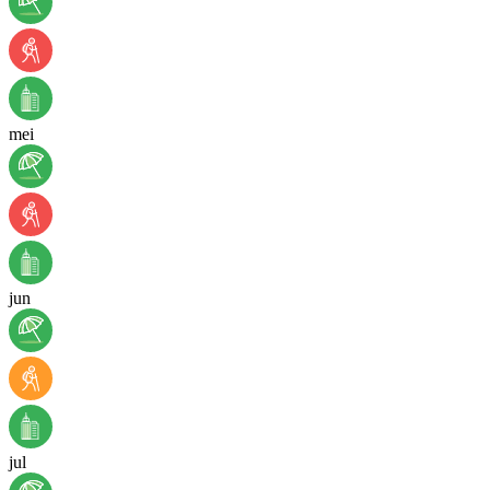
mei
jun
jul