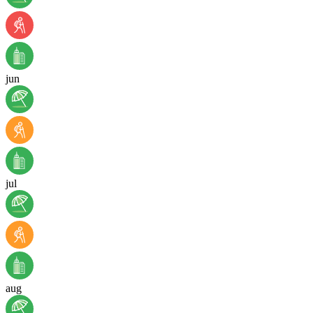
jun
jul
aug