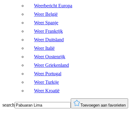
Weerbericht Europa
Weer België
Weer Spanje
Weer Frankrijk
Weer Duitsland
Weer Italië
Weer Oostenrijk
Weer Griekenland
Weer Portugal
Weer Turkije
Weer Kroatië
search
Toevoegen aan favorieten