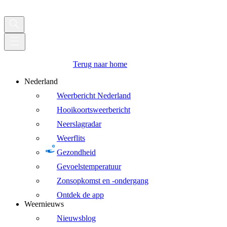
Terug naar home
Nederland
Weerbericht Nederland
Hooikoortsweerbericht
Neerslagradar
Weerflits
Gezondheid
Gevoelstemperatuur
Zonsopkomst en -ondergang
Ontdek de app
Weernieuws
Nieuwsblog