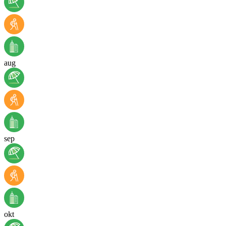
aug
sep
okt