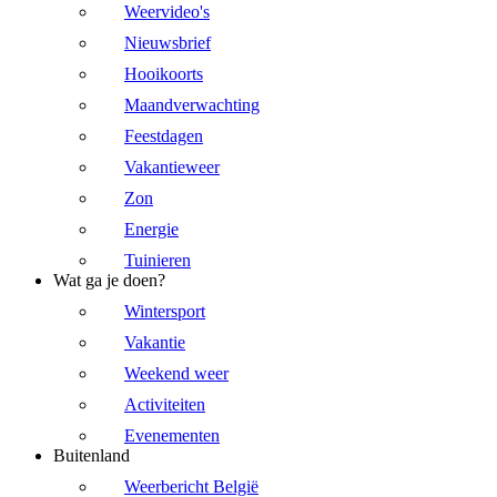
Weervideo's
Nieuwsbrief
Hooikoorts
Maandverwachting
Feestdagen
Vakantieweer
Zon
Energie
Tuinieren
Wat ga je doen?
Wintersport
Vakantie
Weekend weer
Activiteiten
Evenementen
Buitenland
Weerbericht België