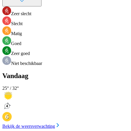
Zeer slecht
Slecht
Matig
Goed
Zeer goed
Niet beschikbaar
Vandaag
25
° /
32
°
Bekijk de weersverwachting