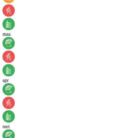
maa
apr
mei