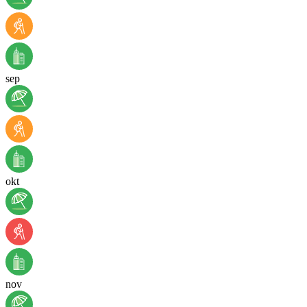
sep
okt
nov