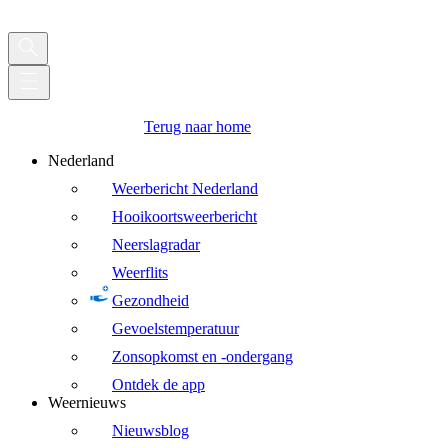
Terug naar home
Nederland
Weerbericht Nederland
Hooikoortsweerbericht
Neerslagradar
Weerflits
Gezondheid
Gevoelstemperatuur
Zonsopkomst en -ondergang
Ontdek de app
Weernieuws
Nieuwsblog