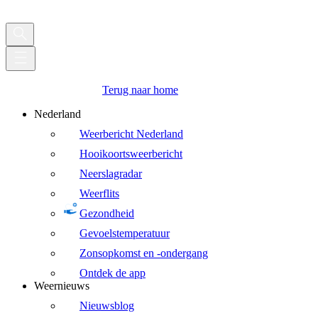
Terug naar home
Nederland
Weerbericht Nederland
Hooikoortsweerbericht
Neerslagradar
Weerflits
Gezondheid
Gevoelstemperatuur
Zonsopkomst en -ondergang
Ontdek de app
Weernieuws
Nieuwsblog