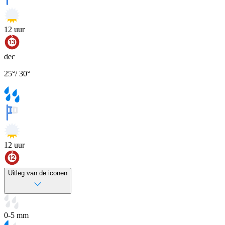
12
uur
dec
25
°
/
30
°
12
uur
Uitleg van de iconen
0-5 mm