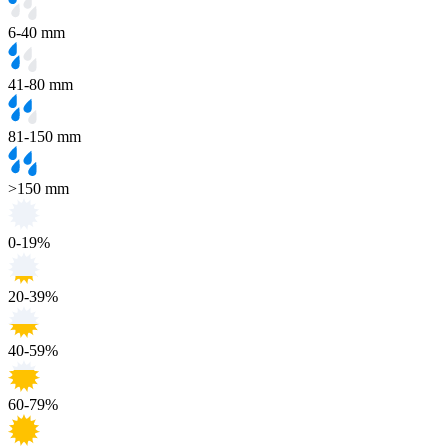
6-40 mm
41-80 mm
81-150 mm
>150 mm
0-19%
20-39%
40-59%
60-79%