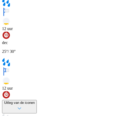
12
uur
dec
25
°
/
30
°
12
uur
Uitleg van de iconen