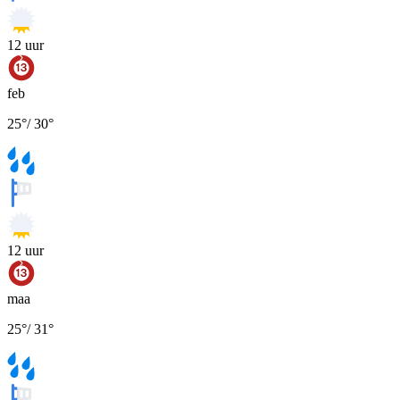
12
uur
feb
25
°
/
30
°
12
uur
maa
25
°
/
31
°