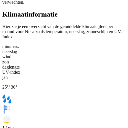
verwachten.
Klimaatinformatie
Hier zie je een overzicht van de gemiddelde klimaatcijfers per
maand voor Nusa zoals temperatuur, neerslag, zonneschijn en UV-
Index.
min/max.
neerslag
wind
zon
daglengte
UV-index
jan
25
°
/
30
°
12
uur