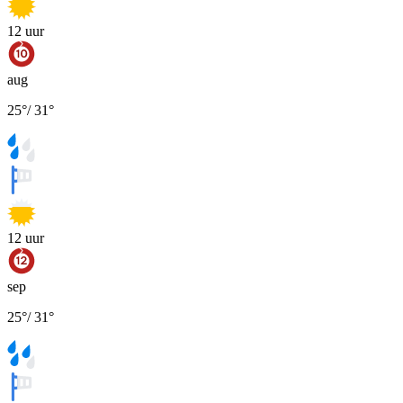
12
uur
aug
25
°
/
31
°
12
uur
sep
25
°
/
31
°