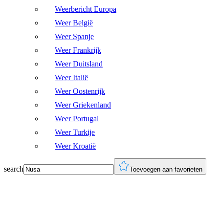
Weerbericht Europa
Weer België
Weer Spanje
Weer Frankrijk
Weer Duitsland
Weer Italië
Weer Oostenrijk
Weer Griekenland
Weer Portugal
Weer Turkije
Weer Kroatië
search
Toevoegen aan favorieten