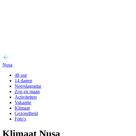
Nusa
48 uur
14 dagen
Neerslagradar
Zon en maan
Activiteiten
Vakantie
Klimaat
Gezondheid
Foto's
Klimaat Nusa