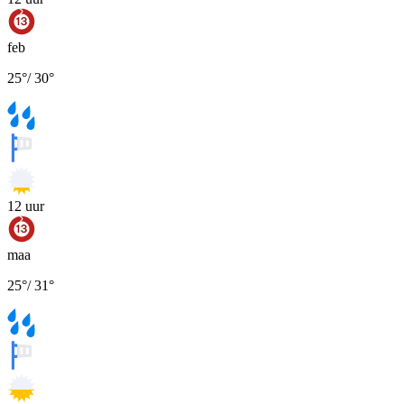
feb
25
°
/
30
°
12
uur
maa
25
°
/
31
°