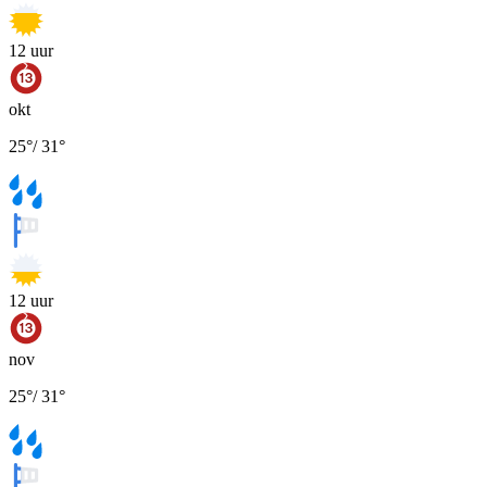
12
uur
okt
25
°
/
31
°
12
uur
nov
25
°
/
31
°