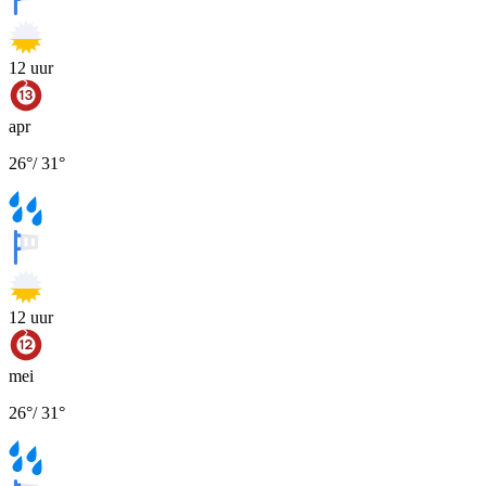
12
uur
apr
26
°
/
31
°
12
uur
mei
26
°
/
31
°