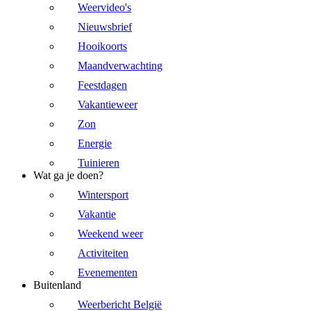
Weervideo's
Nieuwsbrief
Hooikoorts
Maandverwachting
Feestdagen
Vakantieweer
Zon
Energie
Tuinieren
Wat ga je doen?
Wintersport
Vakantie
Weekend weer
Activiteiten
Evenementen
Buitenland
Weerbericht België