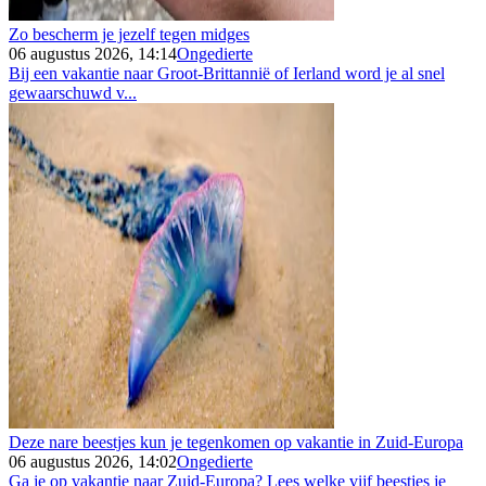
Zo bescherm je jezelf tegen midges
06 augustus 2026, 14:14
Ongedierte
Bij een vakantie naar Groot-Brittannië of Ierland word je al snel
gewaarschuwd v...
Deze nare beestjes kun je tegenkomen op vakantie in Zuid-Europa
06 augustus 2026, 14:02
Ongedierte
Ga je op vakantie naar Zuid-Europa? Lees welke vijf beestjes je