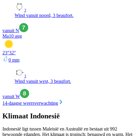
3
Wind vanuit noord, 3 beaufort.
vanuit N
Ma
10 aug
23
°
32
°
0
mm
3
Wind vanuit west, 3 beaufort.
vanuit W
14-daagse weersverwachting
Klimaat Indonesië
Indonesië ligt tussen Maleisië en Australië en bestaat uit 992
bewoonde eilanden. Het klimaat is tropisch: benauwd en warm. Het