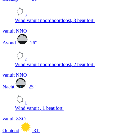
3
Wind vanuit noordnoordoost, 3 beaufort.
vanuit NNO
Avond
26
°
2
Wind vanuit noordnoordoost, 2 beaufort.
vanuit NNO
Nacht
25
°
1
Wind vanuit , 1 beaufort.
vanuit ZZO
Ochtend
31
°