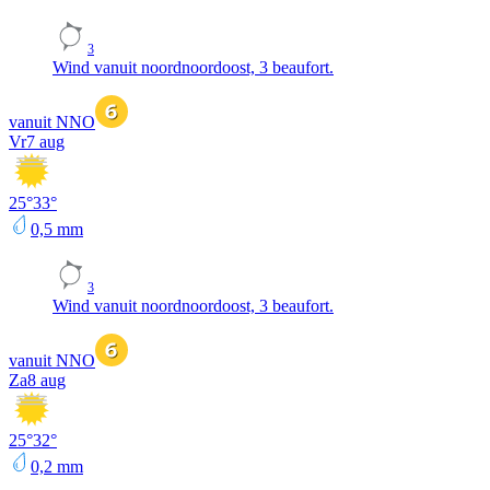
3
Wind vanuit noordnoordoost, 3 beaufort.
vanuit NNO
Vr
7 aug
25
°
33
°
0,5
mm
3
Wind vanuit noordnoordoost, 3 beaufort.
vanuit NNO
Za
8 aug
25
°
32
°
0,2
mm