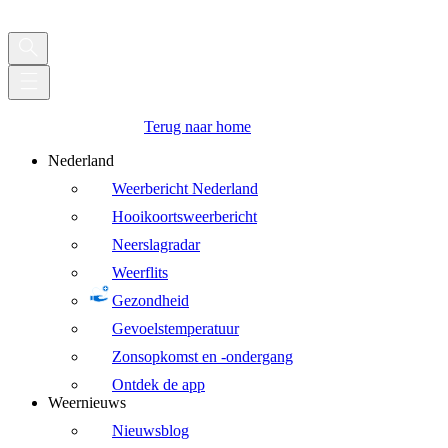
Terug naar home
Nederland
Weerbericht Nederland
Hooikoortsweerbericht
Neerslagradar
Weerflits
Gezondheid
Gevoelstemperatuur
Zonsopkomst en -ondergang
Ontdek de app
Weernieuws
Nieuwsblog