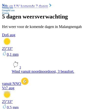
Nu
Zon en UV komende 7 dagen
Weinig zon
Geregeld zon
Zonnig
5 dagen weersverwachting
Het weer voor de komende dagen in Malangnengah
Do
6 aug
25
°
33
°
0,1
mm
3
Wind vanuit noordnoordoost, 3 beaufort.
vanuit NNO
Vr
7 aug
25
°
33
°
0,5
mm