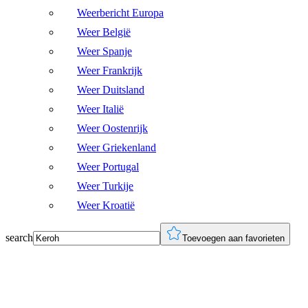
Weerbericht Europa
Weer België
Weer Spanje
Weer Frankrijk
Weer Duitsland
Weer Italië
Weer Oostenrijk
Weer Griekenland
Weer Portugal
Weer Turkije
Weer Kroatië
search
Toevoegen aan favorieten