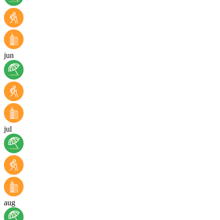
jun
jul
aug