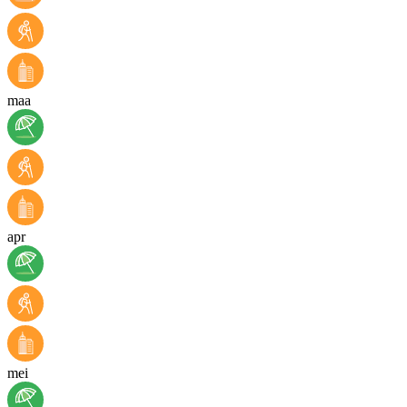
maa
apr
mei