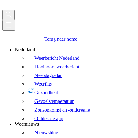
Terug naar home
Nederland
Weerbericht Nederland
Hooikoortsweerbericht
Neerslagradar
Weerflits
Gezondheid
Gevoelstemperatuur
Zonsopkomst en -ondergang
Ontdek de app
Weernieuws
Nieuwsblog