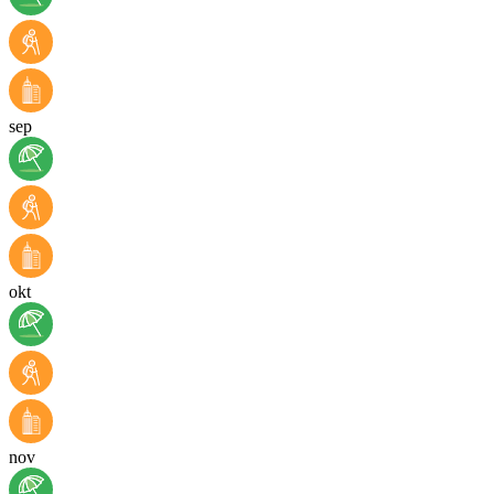
sep
okt
nov