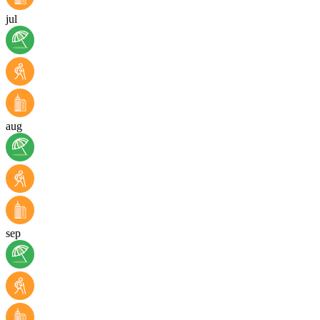
jul
aug
sep