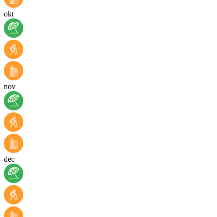
okt
nov
dec