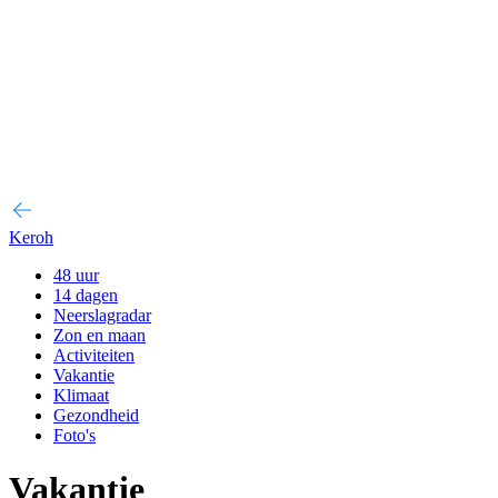
Keroh
48 uur
14 dagen
Neerslagradar
Zon en maan
Activiteiten
Vakantie
Klimaat
Gezondheid
Foto's
Vakantie