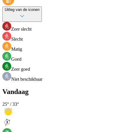
Uitleg van de iconen
Zeer slecht
Slecht
Matig
Goed
Zeer goed
Niet beschikbaar
Vandaag
25
° /
33
°