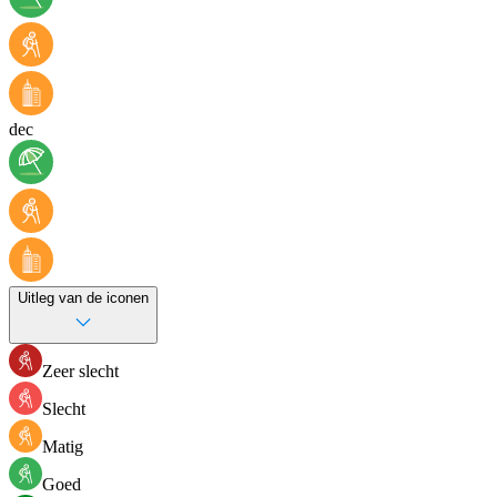
dec
Uitleg van de iconen
Zeer slecht
Slecht
Matig
Goed