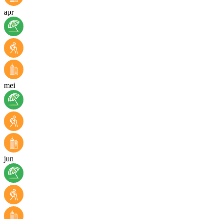
apr
mei
jun