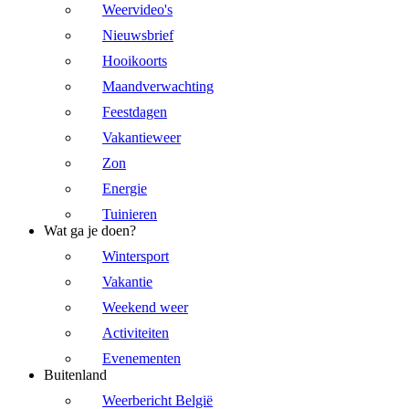
Weervideo's
Nieuwsbrief
Hooikoorts
Maandverwachting
Feestdagen
Vakantieweer
Zon
Energie
Tuinieren
Wat ga je doen?
Wintersport
Vakantie
Weekend weer
Activiteiten
Evenementen
Buitenland
Weerbericht België