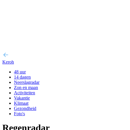
Keroh
48 uur
14 dagen
Neerslagradar
Zon en maan
Activiteiten
Vakantie
Klimaat
Gezondheid
Foto's
Regenradar