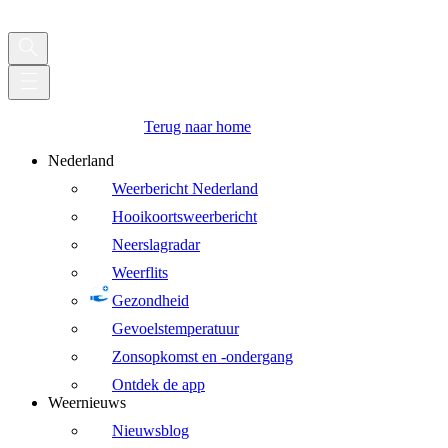
Terug naar home
Nederland
Weerbericht Nederland
Hooikoortsweerbericht
Neerslagradar
Weerflits
Gezondheid
Gevoelstemperatuur
Zonsopkomst en -ondergang
Ontdek de app
Weernieuws
Nieuwsblog