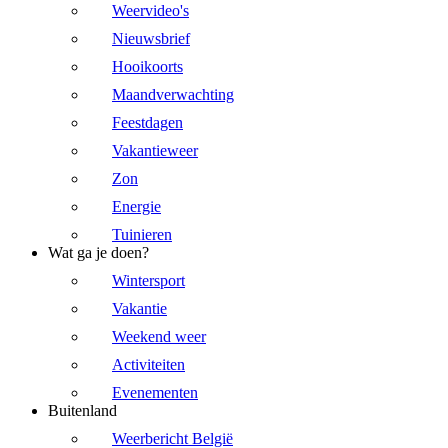
Weervideo's
Nieuwsbrief
Hooikoorts
Maandverwachting
Feestdagen
Vakantieweer
Zon
Energie
Tuinieren
Wat ga je doen?
Wintersport
Vakantie
Weekend weer
Activiteiten
Evenementen
Buitenland
Weerbericht België