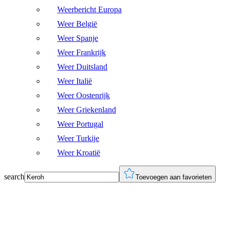
Weerbericht Europa
Weer België
Weer Spanje
Weer Frankrijk
Weer Duitsland
Weer Italië
Weer Oostenrijk
Weer Griekenland
Weer Portugal
Weer Turkije
Weer Kroatië
search
Toevoegen aan favorieten