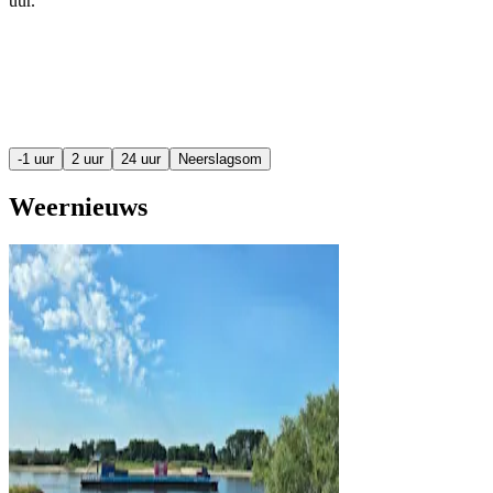
uur
.
-1 uur
2 uur
24 uur
Neerslagsom
Weernieuws