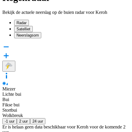
Bekijk de actuele neerslag op de buien radar voor Keroh
Radar
Satelliet
Neerslagsom
Miezer
Lichte bui
Bui
Fikse bui
Stortbui
Wolkbreuk
-1 uur
2 uur
24 uur
Er is helaas geen data beschikbaar voor Keroh voor de komende
2