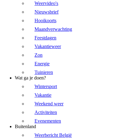
Weervideo's
Nieuwsbrief
Hooikoorts
Maandverwachting
Feestdagen
Vakantieweer
Zon
Energie
Tuinieren
Wat ga je doen?
Wintersport
Vakantie
Weekend weer
Activiteiten
Evenementen
Buitenland
Weerbericht België