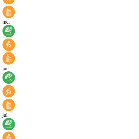
mei
jun
jul