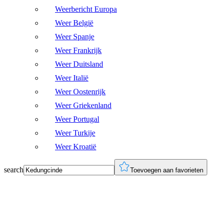
Weerbericht Europa
Weer België
Weer Spanje
Weer Frankrijk
Weer Duitsland
Weer Italië
Weer Oostenrijk
Weer Griekenland
Weer Portugal
Weer Turkije
Weer Kroatië
search
Toevoegen aan favorieten