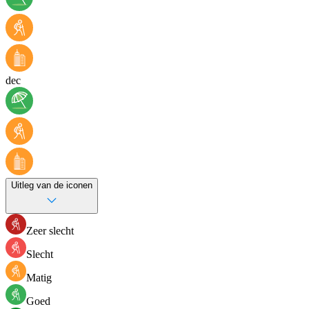
dec
Uitleg van de iconen
Zeer slecht
Slecht
Matig
Goed