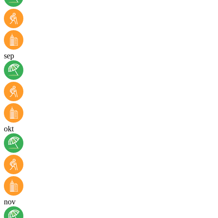
sep
okt
nov