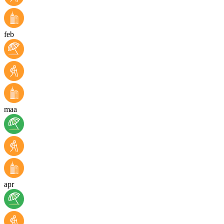
feb
maa
apr