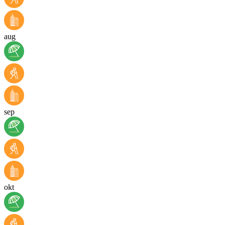
aug
sep
okt