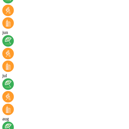
jun
jul
aug