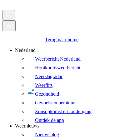
Terug naar home
Nederland
Weerbericht Nederland
Hooikoortsweerbericht
Neerslagradar
Weerflits
Gezondheid
Gevoelstemperatuur
Zonsopkomst en -ondergang
Ontdek de app
Weernieuws
Nieuwsblog