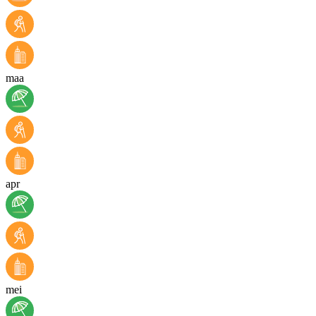
maa
apr
mei