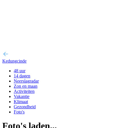
Kedungcinde
48 uur
14 dagen
Neerslagradar
Zon en maan
Activiteiten
Vakantie
Klimaat
Gezondheid
Foto's
Foto's laden...