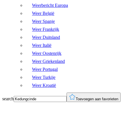
Weerbericht Europa
Weer België
Weer Spanje
Weer Frankrijk
Weer Duitsland
Weer Italië
Weer Oostenrijk
Weer Griekenland
Weer Portugal
Weer Turkije
Weer Kroatië
search
Toevoegen aan favorieten