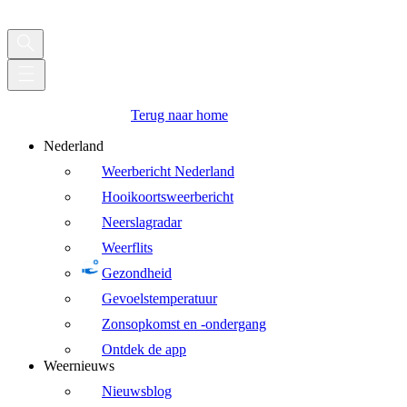
Terug naar home
Nederland
Weerbericht Nederland
Hooikoortsweerbericht
Neerslagradar
Weerflits
Gezondheid
Gevoelstemperatuur
Zonsopkomst en -ondergang
Ontdek de app
Weernieuws
Nieuwsblog