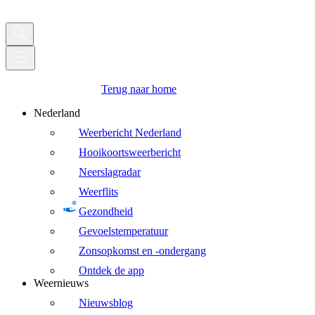
Terug naar home
Nederland
Weerbericht Nederland
Hooikoortsweerbericht
Neerslagradar
Weerflits
Gezondheid
Gevoelstemperatuur
Zonsopkomst en -ondergang
Ontdek de app
Weernieuws
Nieuwsblog