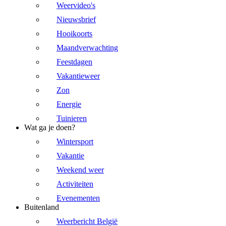
Weervideo's
Nieuwsbrief
Hooikoorts
Maandverwachting
Feestdagen
Vakantieweer
Zon
Energie
Tuinieren
Wat ga je doen?
Wintersport
Vakantie
Weekend weer
Activiteiten
Evenementen
Buitenland
Weerbericht België