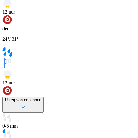
12
uur
dec
24
°
/
31
°
12
uur
Uitleg van de iconen
0-5 mm