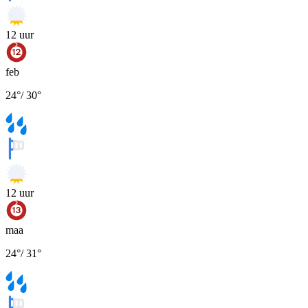
12
uur
feb
24
°
/
30
°
12
uur
maa
24
°
/
31
°