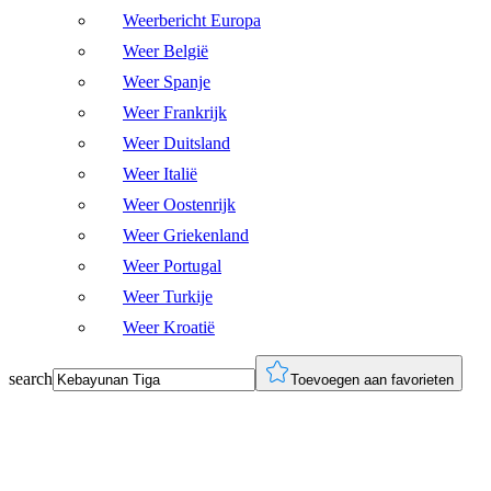
Weerbericht Europa
Weer België
Weer Spanje
Weer Frankrijk
Weer Duitsland
Weer Italië
Weer Oostenrijk
Weer Griekenland
Weer Portugal
Weer Turkije
Weer Kroatië
search
Toevoegen aan favorieten