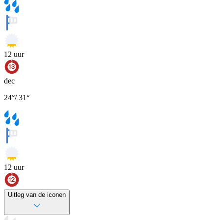
12
uur
dec
24
°
/
31
°
12
uur
Uitleg van de iconen