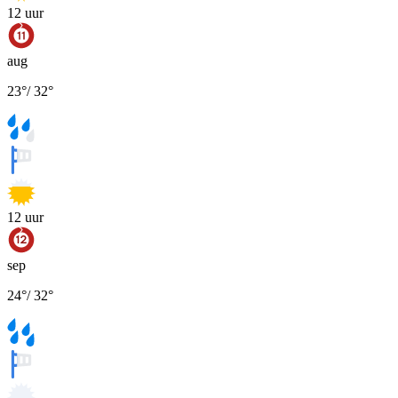
12
uur
aug
23
°
/
32
°
12
uur
sep
24
°
/
32
°