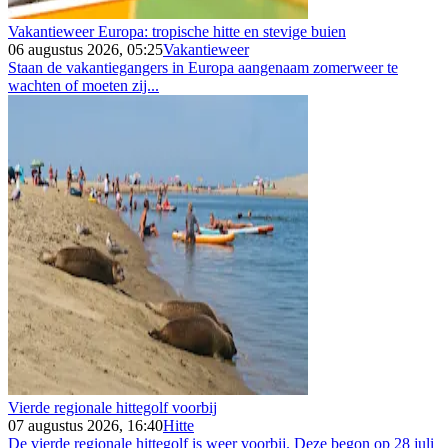
Vakantieweer Europa: tropische hitte en stevige buien
06 augustus 2026, 05:25
Vakantieweer
Staan de vakantiegangers in Europa aangenaam zomerweer te
wachten of moeten zij...
Vierde regionale hittegolf voorbij
07 augustus 2026, 16:40
Hitte
De vierde regionale hittegolf is weer voorbij. Deze begon op 28 juli