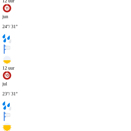
12
uur
jun
24
°
/
31
°
12
uur
jul
23
°
/
31
°