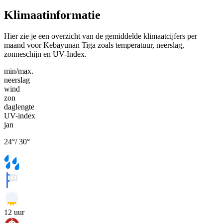
Klimaatinformatie
Hier zie je een overzicht van de gemiddelde klimaatcijfers per
maand voor Kebayunan Tiga zoals temperatuur, neerslag,
zonneschijn en UV-Index.
min/max.
neerslag
wind
zon
daglengte
UV-index
jan
24
°
/
30
°
12
uur