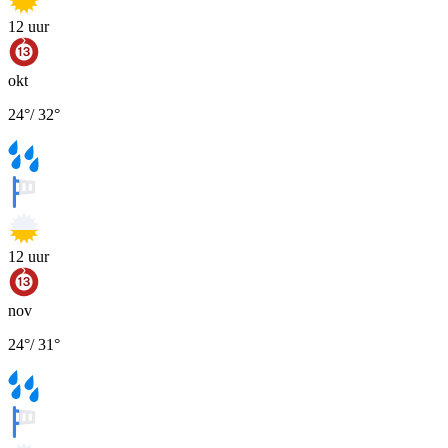
12
uur
okt
24
°
/
32
°
12
uur
nov
24
°
/
31
°