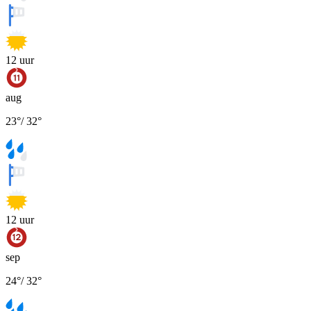
12
uur
aug
23
°
/
32
°
12
uur
sep
24
°
/
32
°