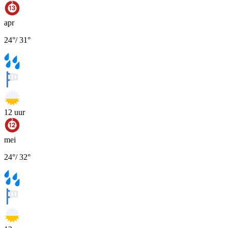
apr
24
°
/
31
°
12
uur
mei
24
°
/
32
°