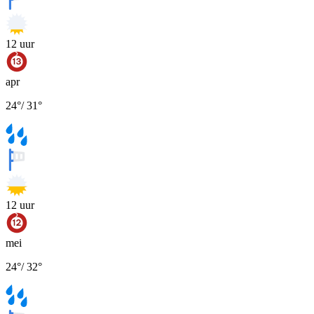
12
uur
apr
24
°
/
31
°
12
uur
mei
24
°
/
32
°