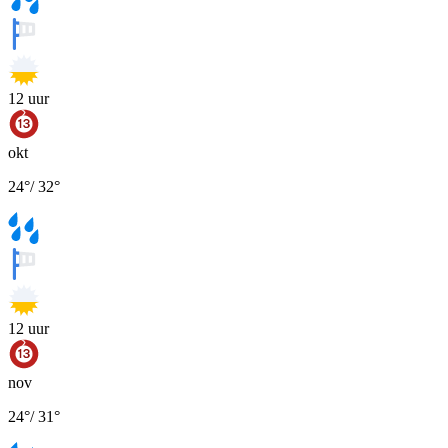
12
uur
okt
24
°
/
32
°
12
uur
nov
24
°
/
31
°