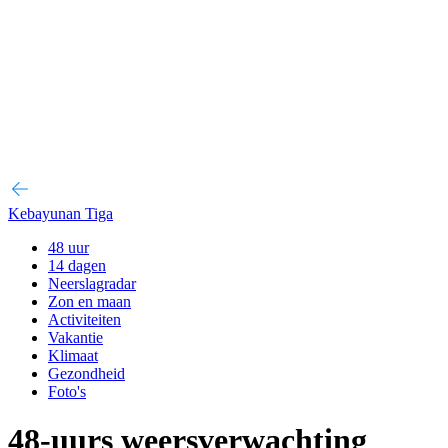
Kebayunan Tiga
48 uur
14 dagen
Neerslagradar
Zon en maan
Activiteiten
Vakantie
Klimaat
Gezondheid
Foto's
48-uurs weersverwachting