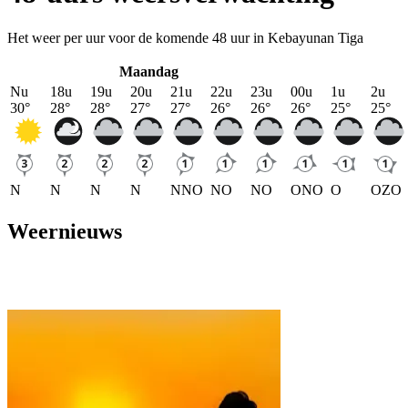
Het weer per uur voor de komende 48 uur in Kebayunan Tiga
Maandag
Nu
18u
19u
20u
21u
22u
23u
00u
1u
2u
30
°
28
°
28
°
27
°
27
°
26
°
26
°
26
°
25
°
25
°
N
N
N
N
NNO
NO
NO
ONO
O
OZO
Weernieuws