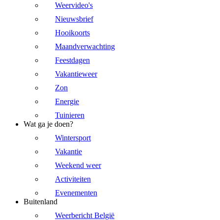
Weervideo's
Nieuwsbrief
Hooikoorts
Maandverwachting
Feestdagen
Vakantieweer
Zon
Energie
Tuinieren
Wat ga je doen?
Wintersport
Vakantie
Weekend weer
Activiteiten
Evenementen
Buitenland
Weerbericht België