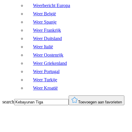
Weerbericht Europa
Weer België
Weer Spanje
Weer Frankrijk
Weer Duitsland
Weer Italië
Weer Oostenrijk
Weer Griekenland
Weer Portugal
Weer Turkije
Weer Kroatië
search
Toevoegen aan favorieten