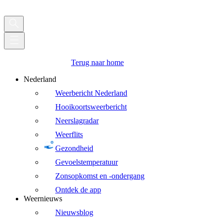
Terug naar home
Nederland
Weerbericht Nederland
Hooikoortsweerbericht
Neerslagradar
Weerflits
Gezondheid
Gevoelstemperatuur
Zonsopkomst en -ondergang
Ontdek de app
Weernieuws
Nieuwsblog