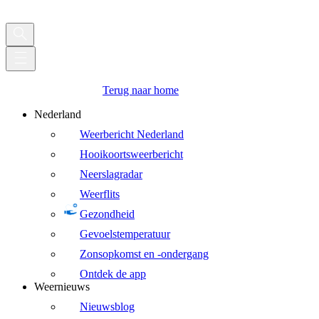
Terug naar home
Nederland
Weerbericht Nederland
Hooikoortsweerbericht
Neerslagradar
Weerflits
Gezondheid
Gevoelstemperatuur
Zonsopkomst en -ondergang
Ontdek de app
Weernieuws
Nieuwsblog