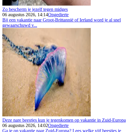
Zo bescherm je jezelf tegen midges
06 augustus 2026, 14:14
Ongedierte
Bij een vakantie naar Groot-Brittannië of Ierland word je al snel
gewaarschuwd v...
Deze nare beestjes kun je tegenkomen op vakantie in Zuid-Europa
06 augustus 2026, 14:02
Ongedierte
Ga je op vakantie naar Zuid-Europa? Lees welke vijf beestjes je