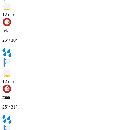
12
uur
feb
25
°
/
30
°
12
uur
maa
25
°
/
31
°