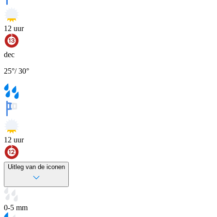
12
uur
dec
25
°
/
30
°
12
uur
Uitleg van de iconen
0-5 mm