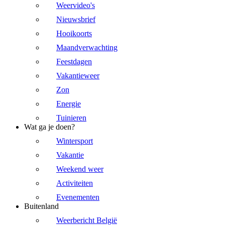
Weervideo's
Nieuwsbrief
Hooikoorts
Maandverwachting
Feestdagen
Vakantieweer
Zon
Energie
Tuinieren
Wat ga je doen?
Wintersport
Vakantie
Weekend weer
Activiteiten
Evenementen
Buitenland
Weerbericht België