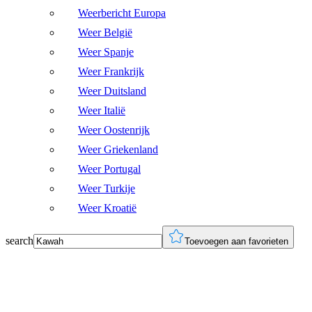
Weerbericht Europa
Weer België
Weer Spanje
Weer Frankrijk
Weer Duitsland
Weer Italië
Weer Oostenrijk
Weer Griekenland
Weer Portugal
Weer Turkije
Weer Kroatië
search
Toevoegen aan favorieten