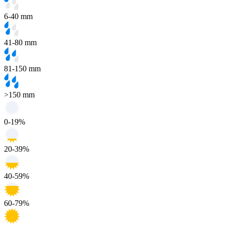
6-40 mm
41-80 mm
81-150 mm
>150 mm
0-19%
20-39%
40-59%
60-79%