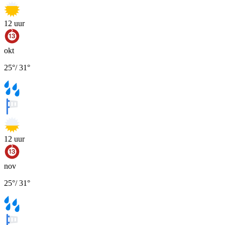
12
uur
okt
25
°
/
31
°
12
uur
nov
25
°
/
31
°