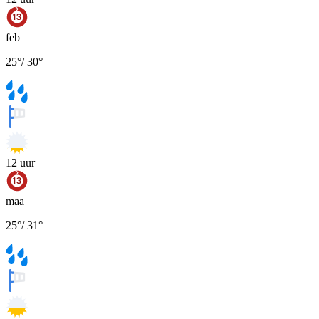
feb
25
°
/
30
°
12
uur
maa
25
°
/
31
°