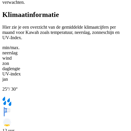
verwachten.
Klimaatinformatie
Hier zie je een overzicht van de gemiddelde klimaatcijfers per
maand voor Kawah zoals temperatuur, neerslag, zonneschijn en
UV-Index.
min/max.
neerslag
wind
zon
daglengte
UV-index
jan
25
°
/
30
°
12
uur