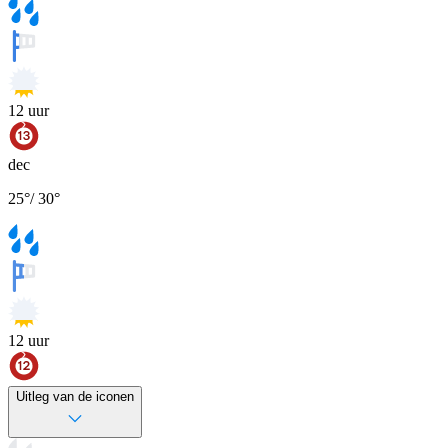
12
uur
dec
25
°
/
30
°
12
uur
Uitleg van de iconen