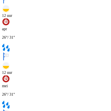
12
uur
apr
26
°
/
31
°
12
uur
mei
26
°
/
31
°