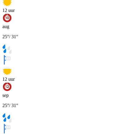
12
uur
aug
25
°
/
31
°
12
uur
sep
25
°
/
31
°