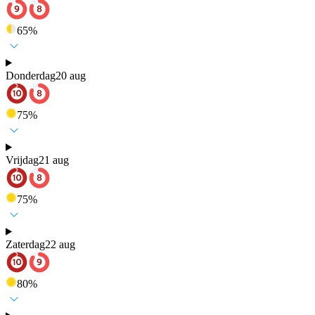
65
%
Donderdag
20 aug
75
%
Vrijdag
21 aug
75
%
Zaterdag
22 aug
80
%