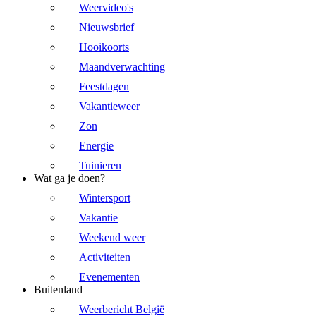
Weervideo's
Nieuwsbrief
Hooikoorts
Maandverwachting
Feestdagen
Vakantieweer
Zon
Energie
Tuinieren
Wat ga je doen?
Wintersport
Vakantie
Weekend weer
Activiteiten
Evenementen
Buitenland
Weerbericht België