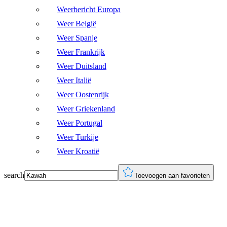
Weerbericht Europa
Weer België
Weer Spanje
Weer Frankrijk
Weer Duitsland
Weer Italië
Weer Oostenrijk
Weer Griekenland
Weer Portugal
Weer Turkije
Weer Kroatië
search
Toevoegen aan favorieten