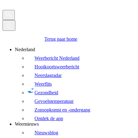
Terug naar home
Nederland
Weerbericht Nederland
Hooikoortsweerbericht
Neerslagradar
Weerflits
Gezondheid
Gevoelstemperatuur
Zonsopkomst en -ondergang
Ontdek de app
Weernieuws
Nieuwsblog