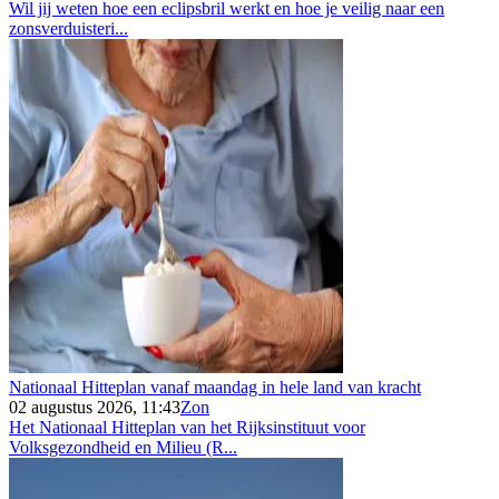
Wil jij weten hoe een eclipsbril werkt en hoe je veilig naar een
zonsverduisteri...
Nationaal Hitteplan vanaf maandag in hele land van kracht
02 augustus 2026, 11:43
Zon
Het Nationaal Hitteplan van het Rijksinstituut voor
Volksgezondheid en Milieu (R...