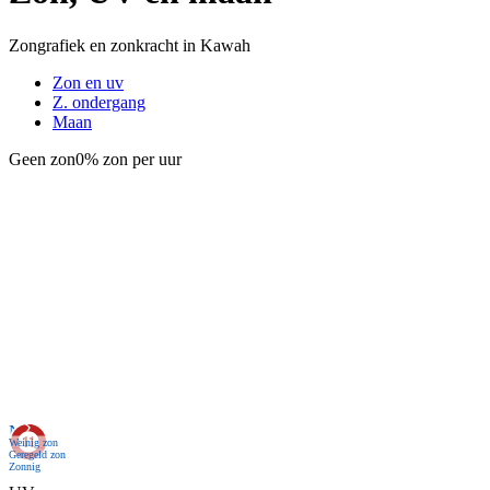
Zongrafiek en zonkracht in Kawah
Zon en uv
Z. ondergang
Maan
Geen zon
0% zon per uur
Nu
Weinig zon
Geregeld zon
Zonnig