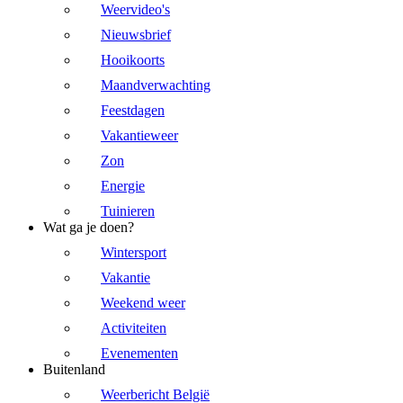
Weervideo's
Nieuwsbrief
Hooikoorts
Maandverwachting
Feestdagen
Vakantieweer
Zon
Energie
Tuinieren
Wat ga je doen?
Wintersport
Vakantie
Weekend weer
Activiteiten
Evenementen
Buitenland
Weerbericht België