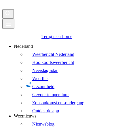
Terug naar home
Nederland
Weerbericht Nederland
Hooikoortsweerbericht
Neerslagradar
Weerflits
Gezondheid
Gevoelstemperatuur
Zonsopkomst en -ondergang
Ontdek de app
Weernieuws
Nieuwsblog