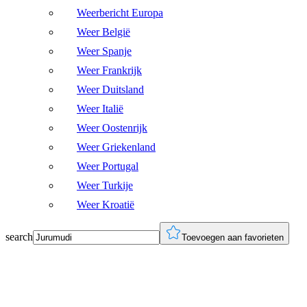
Weerbericht Europa
Weer België
Weer Spanje
Weer Frankrijk
Weer Duitsland
Weer Italië
Weer Oostenrijk
Weer Griekenland
Weer Portugal
Weer Turkije
Weer Kroatië
search
Toevoegen aan favorieten