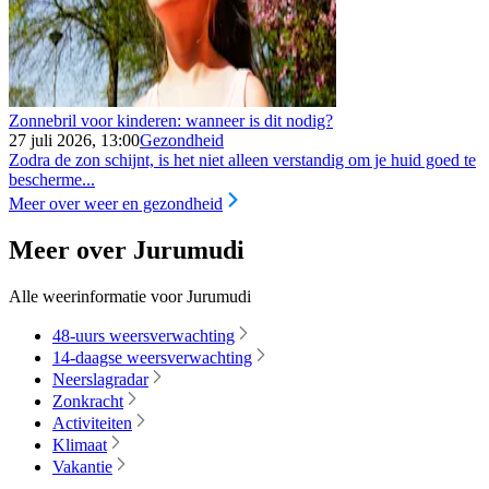
Zonnebril voor kinderen: wanneer is dit nodig?
27 juli 2026, 13:00
Gezondheid
Zodra de zon schijnt, is het niet alleen verstandig om je huid goed te
bescherme...
Meer over weer en gezondheid
Meer over Jurumudi
Alle weerinformatie voor Jurumudi
48-uurs weersverwachting
14-daagse weersverwachting
Neerslagradar
Zonkracht
Activiteiten
Klimaat
Vakantie