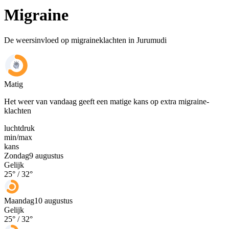
Migraine
De weersinvloed op migraineklachten in Jurumudi
Matig
Het weer van vandaag geeft een matige kans op extra migraine-
klachten
luchtdruk
min
/
max
kans
Zondag
9 augustus
Gelijk
25
° /
32
°
Maandag
10 augustus
Gelijk
25
° /
32
°