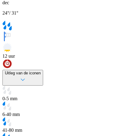
dec
24
°
/
31
°
12
uur
Uitleg van de iconen
0-5 mm
6-40 mm
41-80 mm