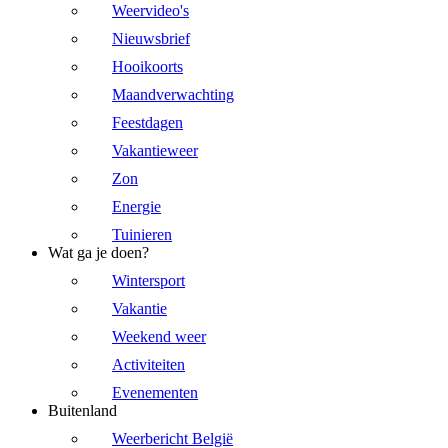
Weervideo's
Nieuwsbrief
Hooikoorts
Maandverwachting
Feestdagen
Vakantieweer
Zon
Energie
Tuinieren
Wat ga je doen?
Wintersport
Vakantie
Weekend weer
Activiteiten
Evenementen
Buitenland
Weerbericht België