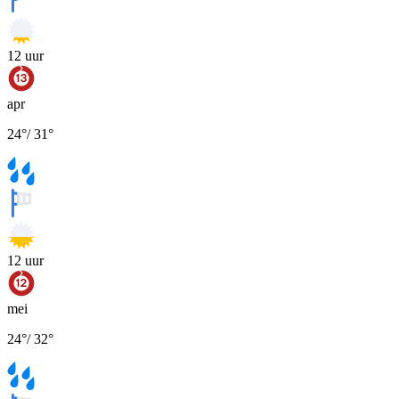
12
uur
apr
24
°
/
31
°
12
uur
mei
24
°
/
32
°