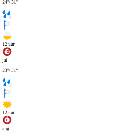
24
°
/
31
°
12
uur
jul
23
°
/
31
°
12
uur
aug