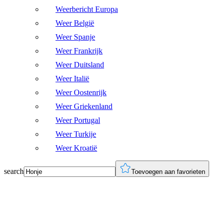
Weerbericht Europa
Weer België
Weer Spanje
Weer Frankrijk
Weer Duitsland
Weer Italië
Weer Oostenrijk
Weer Griekenland
Weer Portugal
Weer Turkije
Weer Kroatië
search
Toevoegen aan favorieten