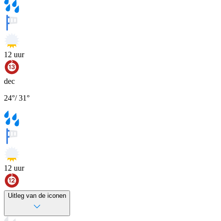
12
uur
dec
24
°
/
31
°
12
uur
Uitleg van de iconen