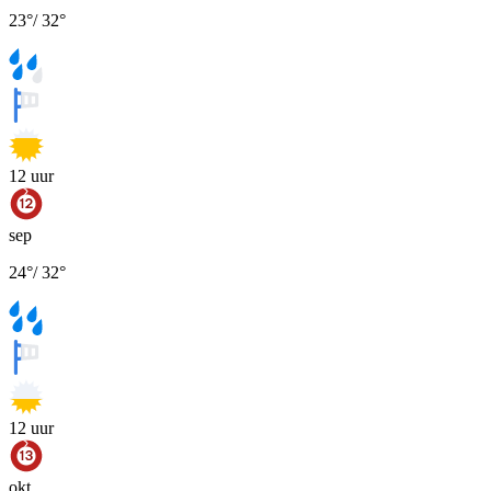
23
°
/
32
°
12
uur
sep
24
°
/
32
°
12
uur
okt