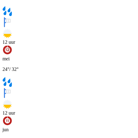
12
uur
mei
24
°
/
32
°
12
uur
jun