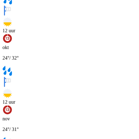
12
uur
okt
24
°
/
32
°
12
uur
nov
24
°
/
31
°