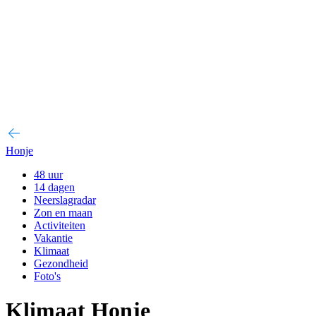
Honje
48 uur
14 dagen
Neerslagradar
Zon en maan
Activiteiten
Vakantie
Klimaat
Gezondheid
Foto's
Klimaat Honje