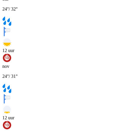
24
°
/
32
°
12
uur
nov
24
°
/
31
°
12
uur