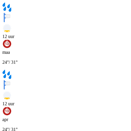
12
uur
maa
24
°
/
31
°
12
uur
apr
24
°
/
31
°