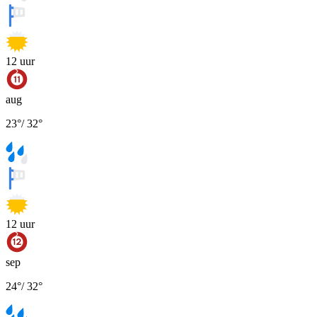
12
uur
aug
23
°
/
32
°
12
uur
sep
24
°
/
32
°