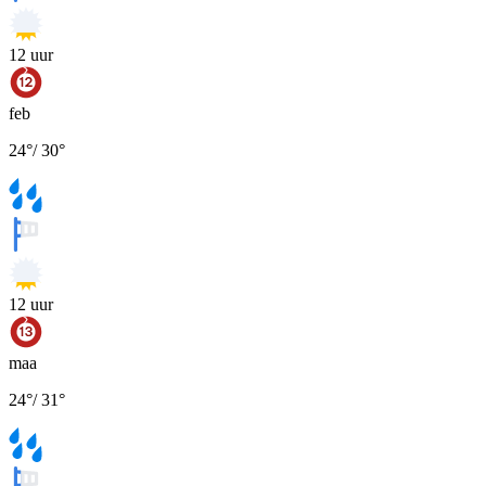
12
uur
feb
24
°
/
30
°
12
uur
maa
24
°
/
31
°