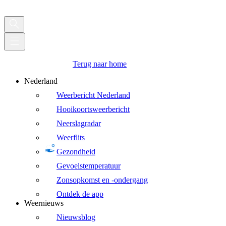
Terug naar home
Nederland
Weerbericht Nederland
Hooikoortsweerbericht
Neerslagradar
Weerflits
Gezondheid
Gevoelstemperatuur
Zonsopkomst en -ondergang
Ontdek de app
Weernieuws
Nieuwsblog