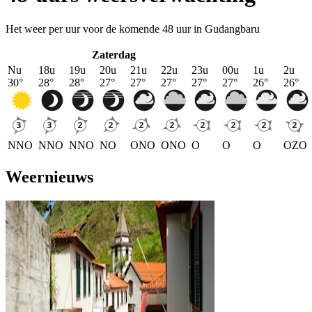
Het weer per uur voor de komende 48 uur in Gudangbaru
Zaterdag
Nu
18u
19u
20u
21u
22u
23u
00u
1u
2u
30
°
28
°
28
°
27
°
27
°
27
°
27
°
27
°
26
°
26
°
NNO
NNO
NNO
NO
ONO
ONO
O
O
O
OZO
Weernieuws