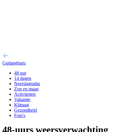
Gudangbaru
48 uur
14 dagen
Neerslagradar
Zon en maan
Activiteiten
Vakantie
Klimaat
Gezondheid
Foto's
48-uurs weersverwachting