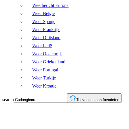
Weerbericht Europa
Weer België
Weer Spanje
Weer Frankrijk
Weer Duitsland
Weer Italië
Weer Oostenrijk
Weer Griekenland
Weer Portugal
Weer Turkije
Weer Kroatië
search
Toevoegen aan favorieten