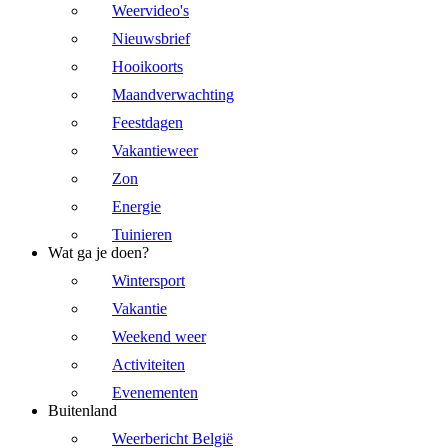
Weervideo's
Nieuwsbrief
Hooikoorts
Maandverwachting
Feestdagen
Vakantieweer
Zon
Energie
Tuinieren
Wat ga je doen?
Wintersport
Vakantie
Weekend weer
Activiteiten
Evenementen
Buitenland
Weerbericht België