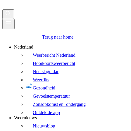
Terug naar home
Nederland
Weerbericht Nederland
Hooikoortsweerbericht
Neerslagradar
Weerflits
Gezondheid
Gevoelstemperatuur
Zonsopkomst en -ondergang
Ontdek de app
Weernieuws
Nieuwsblog