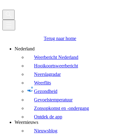
Terug naar home
Nederland
Weerbericht Nederland
Hooikoortsweerbericht
Neerslagradar
Weerflits
Gezondheid
Gevoelstemperatuur
Zonsopkomst en -ondergang
Ontdek de app
Weernieuws
Nieuwsblog