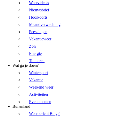
Weervideo's
Nieuwsbrief
Hooikoorts
Maandverwachting
Feestdagen
Vakantieweer
Zon
Energie
Tuinieren
Wat ga je doen?
Wintersport
Vakantie
Weekend weer
Activiteiten
Evenementen
Buitenland
Weerbericht België