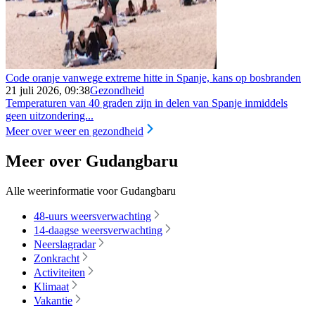
Code oranje vanwege extreme hitte in Spanje, kans op bosbranden
21 juli 2026, 09:38
Gezondheid
Temperaturen van 40 graden zijn in delen van Spanje inmiddels
geen uitzondering...
Meer over weer en gezondheid
Meer over Gudangbaru
Alle weerinformatie voor Gudangbaru
48-uurs weersverwachting
14-daagse weersverwachting
Neerslagradar
Zonkracht
Activiteiten
Klimaat
Vakantie