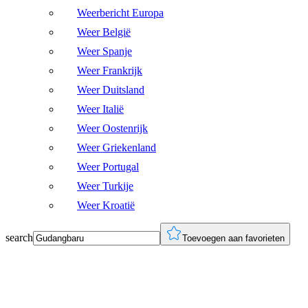
Weerbericht Europa
Weer België
Weer Spanje
Weer Frankrijk
Weer Duitsland
Weer Italië
Weer Oostenrijk
Weer Griekenland
Weer Portugal
Weer Turkije
Weer Kroatië
search
Toevoegen aan favorieten