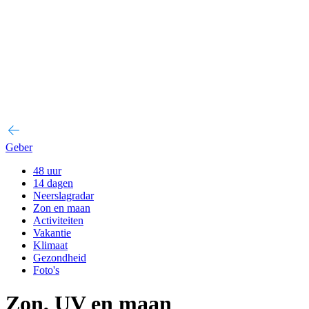
Geber
48 uur
14 dagen
Neerslagradar
Zon en maan
Activiteiten
Vakantie
Klimaat
Gezondheid
Foto's
Zon, UV en maan