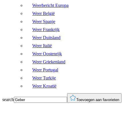
Weerbericht Europa
Weer België
Weer Spanje
Weer Frankrijk
Weer Duitsland
Weer Italië
Weer Oostenrijk
Weer Griekenland
Weer Portugal
Weer Turkije
Weer Kroatië
search
Toevoegen aan favorieten