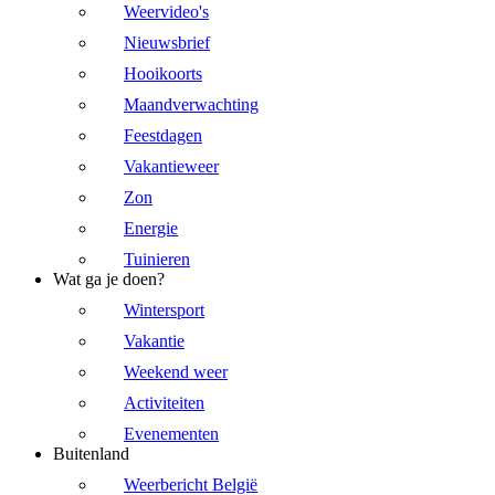
Weervideo's
Nieuwsbrief
Hooikoorts
Maandverwachting
Feestdagen
Vakantieweer
Zon
Energie
Tuinieren
Wat ga je doen?
Wintersport
Vakantie
Weekend weer
Activiteiten
Evenementen
Buitenland
Weerbericht België