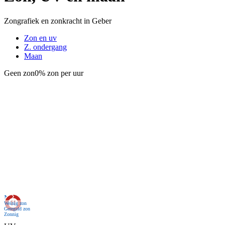
Zongrafiek en zonkracht in Geber
Zon en uv
Z. ondergang
Maan
Geen zon
0% zon per uur
Nu
Weinig zon
Geregeld zon
Zonnig