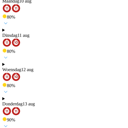
Maandag
10 aug
80
%
Dinsdag
11 aug
80
%
Woensdag
12 aug
80
%
Donderdag
13 aug
90
%