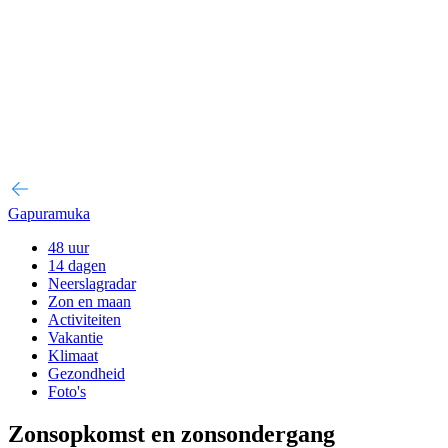
Gapuramuka
48 uur
14 dagen
Neerslagradar
Zon en maan
Activiteiten
Vakantie
Klimaat
Gezondheid
Foto's
Zonsopkomst en zonsondergang