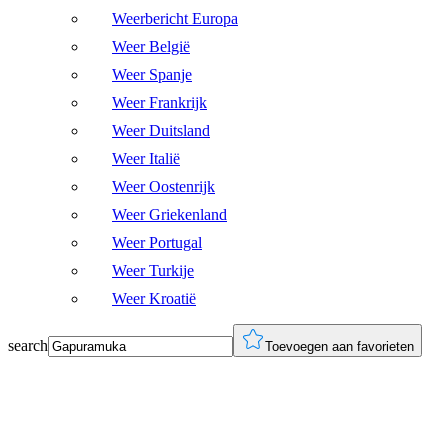
Weerbericht Europa
Weer België
Weer Spanje
Weer Frankrijk
Weer Duitsland
Weer Italië
Weer Oostenrijk
Weer Griekenland
Weer Portugal
Weer Turkije
Weer Kroatië
search
Toevoegen aan favorieten