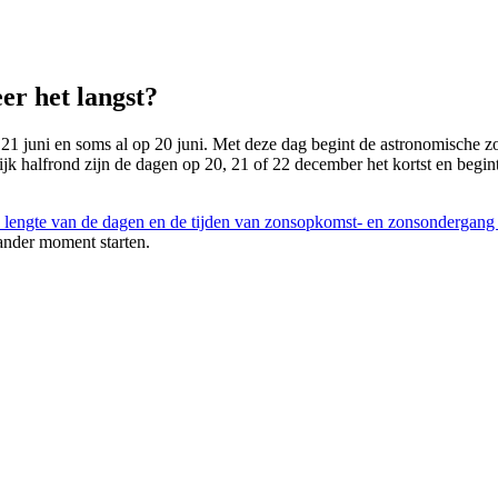
er het langst?
 21 juni en soms al op 20 juni. Met deze dag begint de astronomische zom
lijk halfrond zijn de dagen op 20, 21 of 22 december het kortst en begin
 lengte van de dagen en de tijden van zonsopkomst- en zonsondergang
ander moment starten.