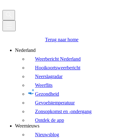
Terug naar home
Nederland
Weerbericht Nederland
Hooikoortsweerbericht
Neerslagradar
Weerflits
Gezondheid
Gevoelstemperatuur
Zonsopkomst en -ondergang
Ontdek de app
Weernieuws
Nieuwsblog