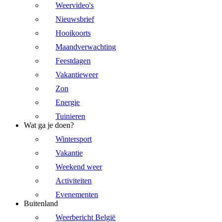
Weervideo's
Nieuwsbrief
Hooikoorts
Maandverwachting
Feestdagen
Vakantieweer
Zon
Energie
Tuinieren
Wat ga je doen?
Wintersport
Vakantie
Weekend weer
Activiteiten
Evenementen
Buitenland
Weerbericht België