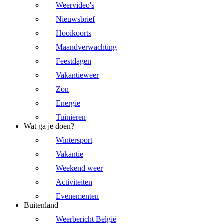
Weervideo's
Nieuwsbrief
Hooikoorts
Maandverwachting
Feestdagen
Vakantieweer
Zon
Energie
Tuinieren
Wat ga je doen?
Wintersport
Vakantie
Weekend weer
Activiteiten
Evenementen
Buitenland
Weerbericht België