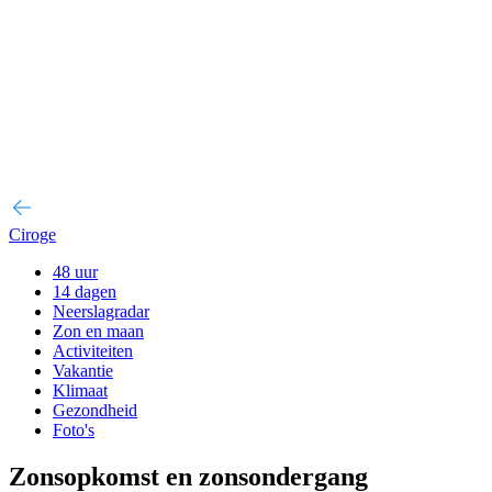
Ciroge
48 uur
14 dagen
Neerslagradar
Zon en maan
Activiteiten
Vakantie
Klimaat
Gezondheid
Foto's
Zonsopkomst en zonsondergang