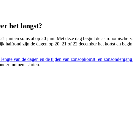
er het langst?
 21 juni en soms al op 20 juni. Met deze dag begint de astronomische zom
lijk halfrond zijn de dagen op 20, 21 of 22 december het kortst en begin
 lengte van de dagen en de tijden van zonsopkomst- en zonsondergang
ander moment starten.