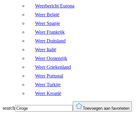
Weerbericht Europa
Weer België
Weer Spanje
Weer Frankrijk
Weer Duitsland
Weer Italië
Weer Oostenrijk
Weer Griekenland
Weer Portugal
Weer Turkije
Weer Kroatië
search
Toevoegen aan favorieten