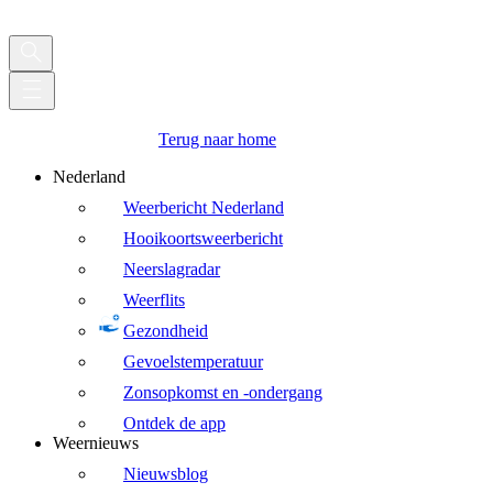
Terug naar home
Nederland
Weerbericht Nederland
Hooikoortsweerbericht
Neerslagradar
Weerflits
Gezondheid
Gevoelstemperatuur
Zonsopkomst en -ondergang
Ontdek de app
Weernieuws
Nieuwsblog