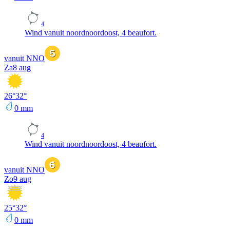
4
Wind vanuit noordnoordoost, 4 beaufort.
vanuit NNO
Za
8 aug
26
°
32
°
0
mm
4
Wind vanuit noordnoordoost, 4 beaufort.
vanuit NNO
Zo
9 aug
25
°
32
°
0
mm