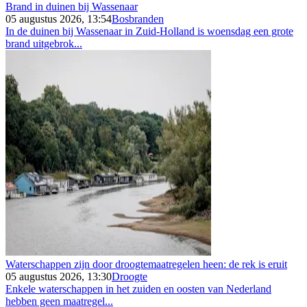
Brand in duinen bij Wassenaar
05 augustus 2026, 13:54
Bosbranden
In de duinen bij Wassenaar in Zuid-Holland is woensdag een grote
brand uitgebrok...
Waterschappen zijn door droogtemaatregelen heen: de rek is eruit
05 augustus 2026, 13:30
Droogte
Enkele waterschappen in het zuiden en oosten van Nederland
hebben geen maatregel...