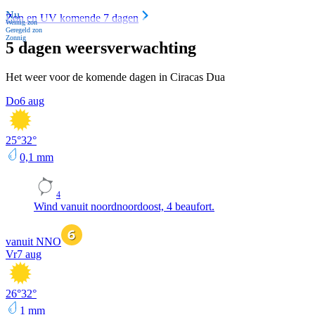
Nu
Zon en UV komende 7 dagen
Weinig zon
Geregeld zon
Zonnig
5 dagen weersverwachting
Het weer voor de komende dagen in Ciracas Dua
Do
6 aug
25
°
32
°
0,1
mm
4
Wind vanuit noordnoordoost, 4 beaufort.
vanuit NNO
Vr
7 aug
26
°
32
°
1
mm