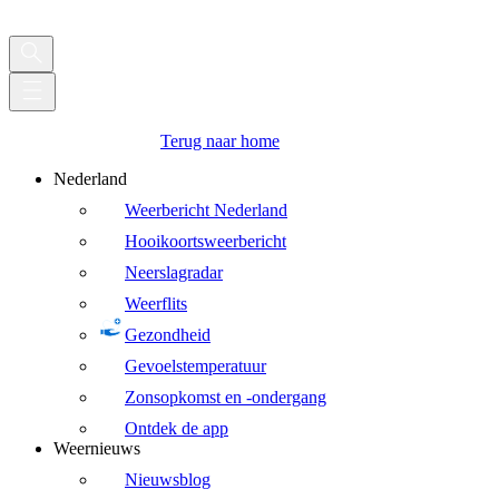
Terug naar home
Nederland
Weerbericht Nederland
Hooikoortsweerbericht
Neerslagradar
Weerflits
Gezondheid
Gevoelstemperatuur
Zonsopkomst en -ondergang
Ontdek de app
Weernieuws
Nieuwsblog