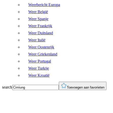
Weerbericht Europa
Weer België
Weer Spanje
Weer Frankrijk
Weer Duitsland
Weer Italië
Weer Oostenrijk
Weer Griekenland
Weer Portugal
Weer Turkije
Weer Kroatië
search
Toevoegen aan favorieten