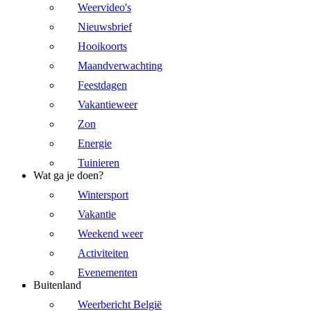
Weervideo's
Nieuwsbrief
Hooikoorts
Maandverwachting
Feestdagen
Vakantieweer
Zon
Energie
Tuinieren
Wat ga je doen?
Wintersport
Vakantie
Weekend weer
Activiteiten
Evenementen
Buitenland
Weerbericht België