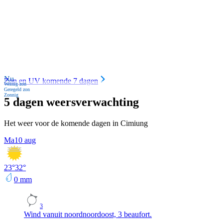
Nu
Zon en UV komende 7 dagen
Weinig zon
Geregeld zon
Zonnig
5 dagen weersverwachting
Het weer voor de komende dagen in Cimiung
Ma
10 aug
23
°
32
°
0
mm
3
Wind vanuit noordnoordoost, 3 beaufort.