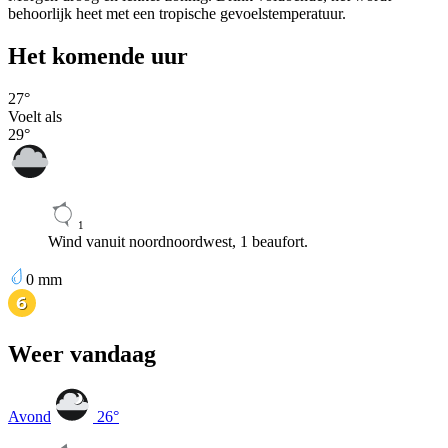
behoorlijk heet met een tropische gevoelstemperatuur.
Het komende uur
27
°
Voelt als
29
°
1
Wind vanuit noordnoordwest, 1 beaufort.
0
mm
Weer vandaag
Avond
26
°