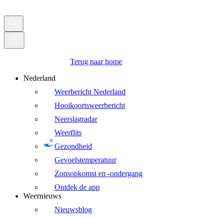
Terug naar home
Nederland
Weerbericht Nederland
Hooikoortsweerbericht
Neerslagradar
Weerflits
Gezondheid
Gevoelstemperatuur
Zonsopkomst en -ondergang
Ontdek de app
Weernieuws
Nieuwsblog