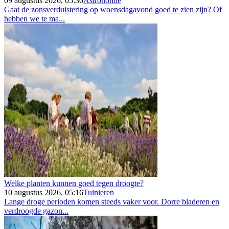
09 augustus 2026, 05:30
Astronomie
Gaat de zonsverduistering op woensdagavond goed te zien zijn? Of
hebben we te ma...
Welke planten kunnen goed tegen droogte?
10 augustus 2026, 05:16
Tuinieren
Lange droge perioden komen steeds vaker voor. Dorre bladeren en
verdroogde gazon...