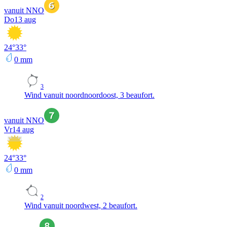
vanuit NNO
Do
13 aug
24
°
33
°
0
mm
3
Wind vanuit noordnoordoost, 3 beaufort.
vanuit NNO
Vr
14 aug
24
°
33
°
0
mm
2
Wind vanuit noordwest, 2 beaufort.