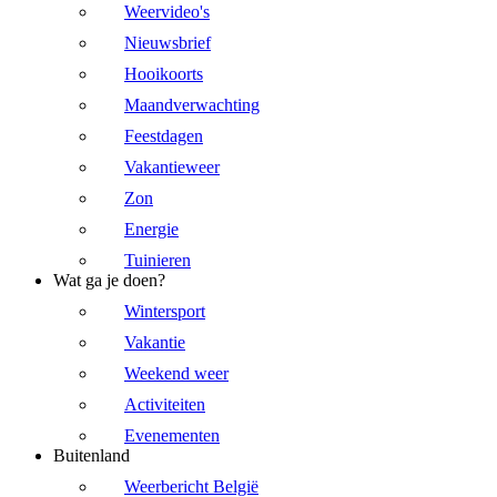
Weervideo's
Nieuwsbrief
Hooikoorts
Maandverwachting
Feestdagen
Vakantieweer
Zon
Energie
Tuinieren
Wat ga je doen?
Wintersport
Vakantie
Weekend weer
Activiteiten
Evenementen
Buitenland
Weerbericht België