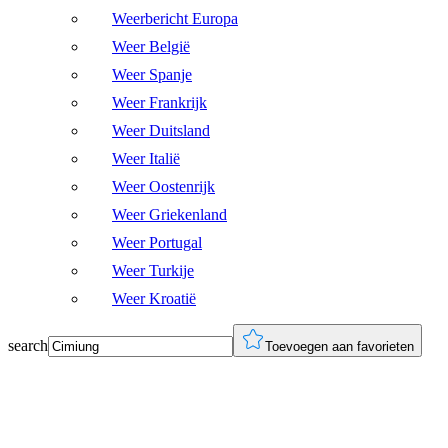
Weerbericht Europa
Weer België
Weer Spanje
Weer Frankrijk
Weer Duitsland
Weer Italië
Weer Oostenrijk
Weer Griekenland
Weer Portugal
Weer Turkije
Weer Kroatië
search
Toevoegen aan favorieten