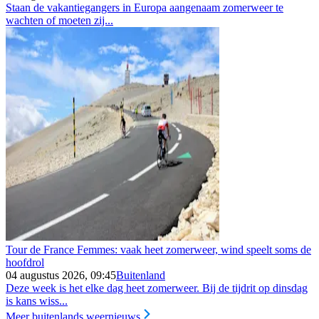
Staan de vakantiegangers in Europa aangenaam zomerweer te
wachten of moeten zij...
Tour de France Femmes: vaak heet zomerweer, wind speelt soms de
hoofdrol
04 augustus 2026, 09:45
Buitenland
Deze week is het elke dag heet zomerweer. Bij de tijdrit op dinsdag
is kans wiss...
Meer buitenlands weernieuws