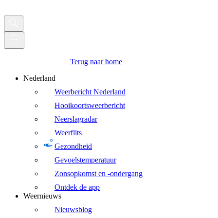
Terug naar home
Nederland
Weerbericht Nederland
Hooikoortsweerbericht
Neerslagradar
Weerflits
Gezondheid
Gevoelstemperatuur
Zonsopkomst en -ondergang
Ontdek de app
Weernieuws
Nieuwsblog