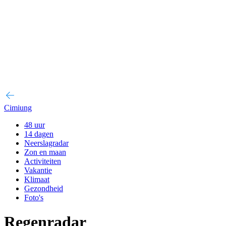
Cimiung
48 uur
14 dagen
Neerslagradar
Zon en maan
Activiteiten
Vakantie
Klimaat
Gezondheid
Foto's
Regenradar