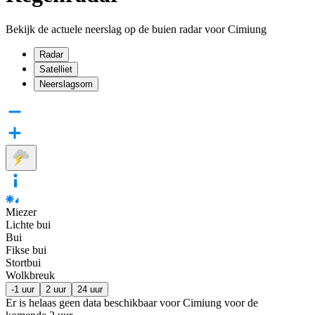
Bekijk de actuele neerslag op de buien radar voor Cimiung
Radar
Satelliet
Neerslagsom
Miezer
Lichte bui
Bui
Fikse bui
Stortbui
Wolkbreuk
-1 uur
2 uur
24 uur
Er is helaas geen data beschikbaar voor Cimiung voor de