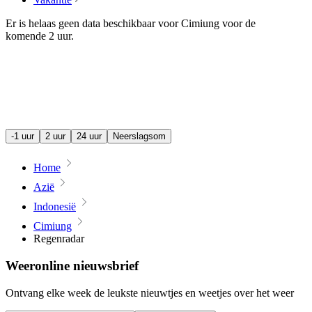
Er is helaas geen data beschikbaar voor Cimiung voor de
komende
2 uur
.
-1 uur
2 uur
24 uur
Neerslagsom
Home
Azië
Indonesië
Cimiung
Regenradar
Weeronline nieuwsbrief
Ontvang elke week de leukste nieuwtjes en weetjes over het weer