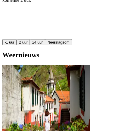
komende
2 uur
.
-1 uur
2 uur
24 uur
Neerslagsom
Weernieuws