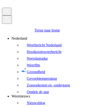
Terug naar home
Nederland
Weerbericht Nederland
Hooikoortsweerbericht
Neerslagradar
Weerflits
Gezondheid
Gevoelstemperatuur
Zonsopkomst en -ondergang
Ontdek de app
Weernieuws
Nieuwsblog