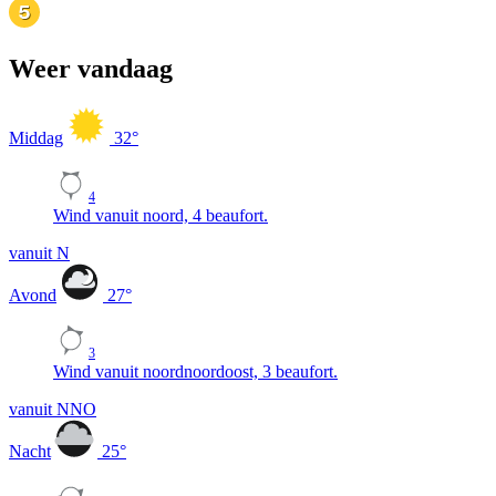
Weer vandaag
Middag
32
°
4
Wind vanuit noord, 4 beaufort.
vanuit N
Avond
27
°
3
Wind vanuit noordnoordoost, 3 beaufort.
vanuit NNO
Nacht
25
°