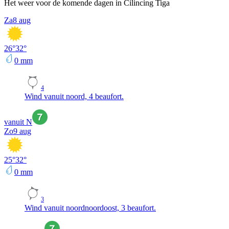
Het weer voor de komende dagen in Cilincing Tiga
Za
8 aug
26
°
32
°
0
mm
4
Wind vanuit noord, 4 beaufort.
vanuit N
Zo
9 aug
25
°
32
°
0
mm
3
Wind vanuit noordnoordoost, 3 beaufort.