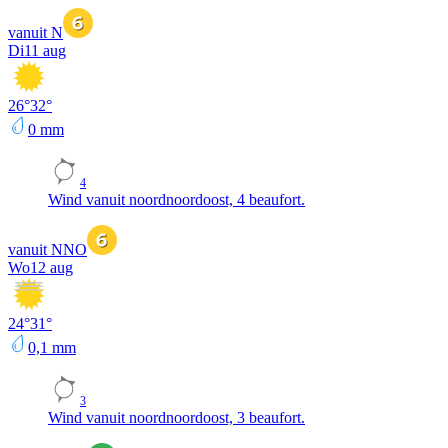
vanuit N
Di
11 aug
26
°
32
°
0
mm
4
Wind vanuit noordnoordoost, 4 beaufort.
vanuit NNO
Wo
12 aug
24
°
31
°
0,1
mm
3
Wind vanuit noordnoordoost, 3 beaufort.