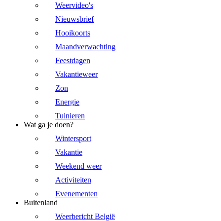
Weervideo's
Nieuwsbrief
Hooikoorts
Maandverwachting
Feestdagen
Vakantieweer
Zon
Energie
Tuinieren
Wat ga je doen?
Wintersport
Vakantie
Weekend weer
Activiteiten
Evenementen
Buitenland
Weerbericht België