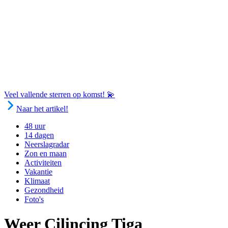
Veel vallende sterren op komst! 💫
Naar het artikel!
48 uur
14 dagen
Neerslagradar
Zon en maan
Activiteiten
Vakantie
Klimaat
Gezondheid
Foto's
Weer Cilincing Tiga