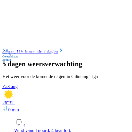
Nu
Zon en UV komende 7 dagen
Weinig zon
Geregeld zon
Zonnig
5 dagen weersverwachting
Het weer voor de komende dagen in Cilincing Tiga
Za
8 aug
26
°
32
°
0
mm
4
Wind vanuit noord, 4 beaufort.