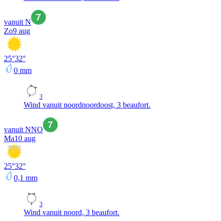
vanuit N
Zo
9 aug
25
°
32
°
0
mm
3
Wind vanuit noordnoordoost, 3 beaufort.
vanuit NNO
Ma
10 aug
25
°
32
°
0,1
mm
3
Wind vanuit noord, 3 beaufort.