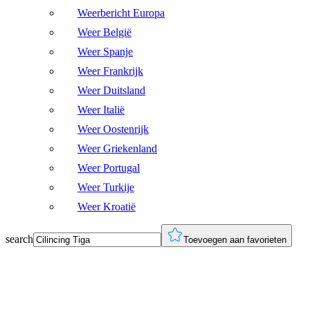
Weerbericht Europa
Weer België
Weer Spanje
Weer Frankrijk
Weer Duitsland
Weer Italië
Weer Oostenrijk
Weer Griekenland
Weer Portugal
Weer Turkije
Weer Kroatië
search
Toevoegen aan favorieten