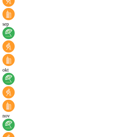
sep
okt
nov