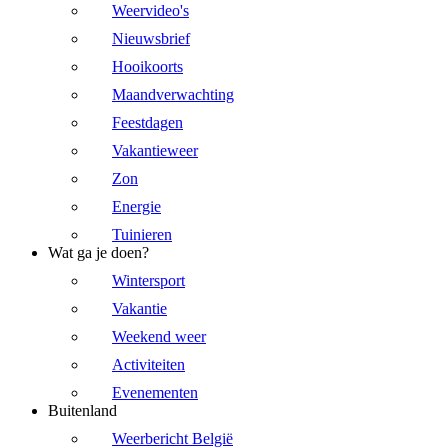
Weervideo's
Nieuwsbrief
Hooikoorts
Maandverwachting
Feestdagen
Vakantieweer
Zon
Energie
Tuinieren
Wat ga je doen?
Wintersport
Vakantie
Weekend weer
Activiteiten
Evenementen
Buitenland
Weerbericht België