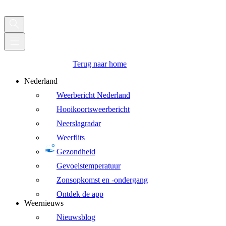
Terug naar home
Nederland
Weerbericht Nederland
Hooikoortsweerbericht
Neerslagradar
Weerflits
Gezondheid
Gevoelstemperatuur
Zonsopkomst en -ondergang
Ontdek de app
Weernieuws
Nieuwsblog