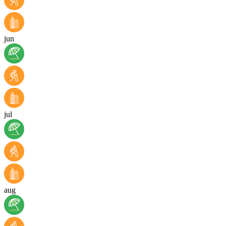
jun
jul
aug