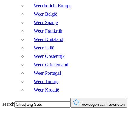
Weerbericht Europa
Weer België
Weer Spanje
Weer Frankrijk
Weer Duitsland
Weer Italië
Weer Oostenrijk
Weer Griekenland
Weer Portugal
Weer Turkije
Weer Kroatië
search
Toevoegen aan favorieten