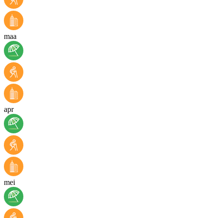
maa
apr
mei