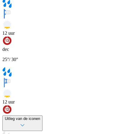
12
uur
dec
25
°
/
30
°
12
uur
Uitleg van de iconen