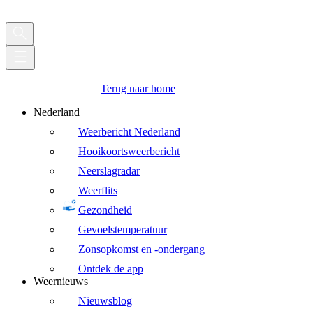
Terug naar home
Nederland
Weerbericht Nederland
Hooikoortsweerbericht
Neerslagradar
Weerflits
Gezondheid
Gevoelstemperatuur
Zonsopkomst en -ondergang
Ontdek de app
Weernieuws
Nieuwsblog