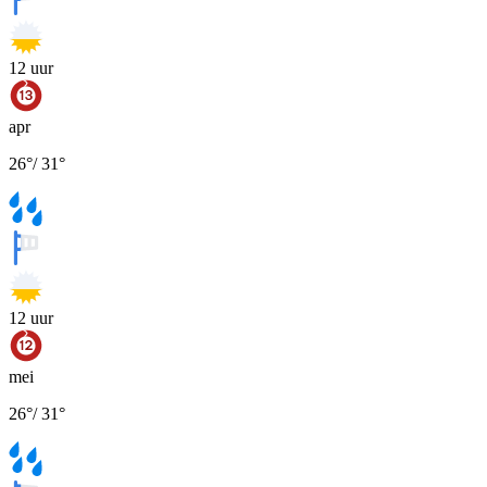
12
uur
apr
26
°
/
31
°
12
uur
mei
26
°
/
31
°