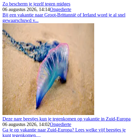
Zo bescherm je jezelf tegen midges
06 augustus 2026, 14:14
Ongedierte
Bij een vakantie naar Groot-Brittannië of Ierland word je al snel
gewaarschuwd v...
Deze nare beestjes kun je tegenkomen op vakantie in Zuid-Europa
06 augustus 2026, 14:02
Ongedierte
Ga je op vakantie naar Zuid-Europa? Lees welke vijf beestjes je
kunt tegenkomen,...