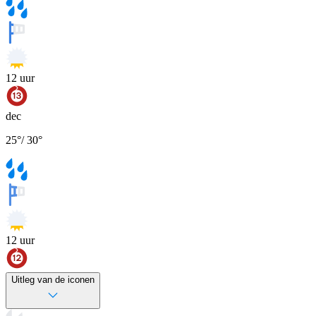
12
uur
dec
25
°
/
30
°
12
uur
Uitleg van de iconen