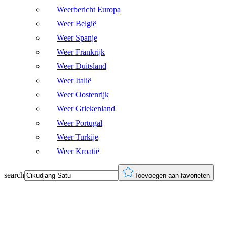
Weerbericht Europa
Weer België
Weer Spanje
Weer Frankrijk
Weer Duitsland
Weer Italië
Weer Oostenrijk
Weer Griekenland
Weer Portugal
Weer Turkije
Weer Kroatië
search
Toevoegen aan favorieten