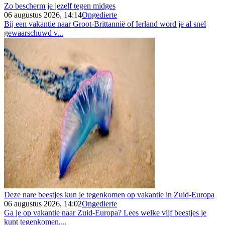
Zo bescherm je jezelf tegen midges
06 augustus 2026, 14:14
Ongedierte
Bij een vakantie naar Groot-Brittannië of Ierland word je al snel
gewaarschuwd v...
Deze nare beestjes kun je tegenkomen op vakantie in Zuid-Europa
06 augustus 2026, 14:02
Ongedierte
Ga je op vakantie naar Zuid-Europa? Lees welke vijf beestjes je
kunt tegenkomen,...