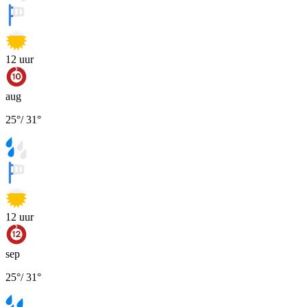
12
uur
aug
25
°
/
31
°
12
uur
sep
25
°
/
31
°