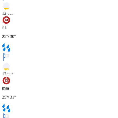
12
uur
feb
25
°
/
30
°
12
uur
maa
25
°
/
31
°