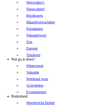
Weervideo's
Nieuwsbrief
Hooikoorts
Maandverwachting
Feestdagen
Vakantieweer
Zon
Energie
Tuinieren
Wat ga je doen?
Wintersport
Vakantie
Weekend weer
Activiteiten
Evenementen
Buitenland
Weerbericht België