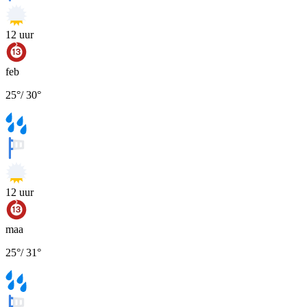
12
uur
feb
25
°
/
30
°
12
uur
maa
25
°
/
31
°