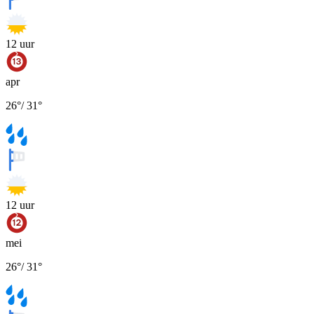
12
uur
apr
26
°
/
31
°
12
uur
mei
26
°
/
31
°