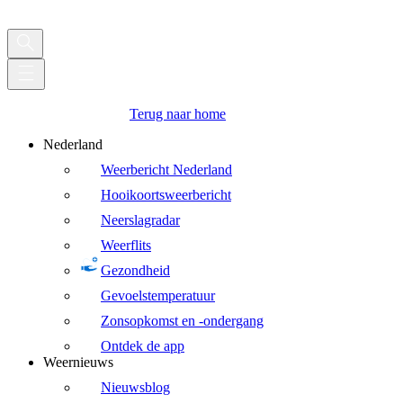
Terug naar home
Nederland
Weerbericht Nederland
Hooikoortsweerbericht
Neerslagradar
Weerflits
Gezondheid
Gevoelstemperatuur
Zonsopkomst en -ondergang
Ontdek de app
Weernieuws
Nieuwsblog