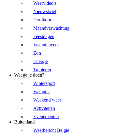
Weervideo's
Nieuwsbrief
Hooikoorts
Maandverwachting
Feestdagen
Vakantieweer
Zon
Energie
Tuinieren
Wat ga je doen?
Wintersport
Vakantie
Weekend weer
Activiteiten
Evenementen
Buitenland
Weerbericht België