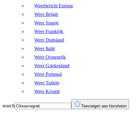
Weerbericht Europa
Weer België
Weer Spanje
Weer Frankrijk
Weer Duitsland
Weer Italië
Weer Oostenrijk
Weer Griekenland
Weer Portugal
Weer Turkije
Weer Kroatië
search
Toevoegen aan favorieten