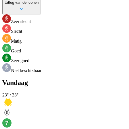
Uitleg van de iconen
Zeer slecht
Slecht
Matig
Goed
Zeer goed
Niet beschikbaar
Vandaag
23
° /
33
°