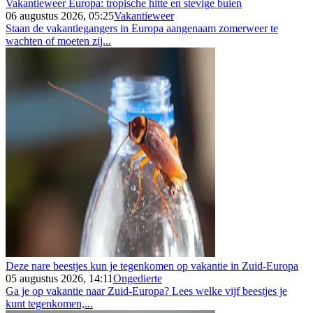
Vakantieweer Europa: tropische hitte en stevige buien
06 augustus 2026, 05:25
Vakantieweer
Staan de vakantiegangers in Europa aangenaam zomerweer te
wachten of moeten zij...
Deze nare beestjes kun je tegenkomen op vakantie in Zuid-Europa
05 augustus 2026, 14:11
Ongedierte
Ga je op vakantie naar Zuid-Europa? Lees welke vijf beestjes je
kunt tegenkomen,...