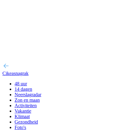
Cikeasnagrak
48 uur
14 dagen
Neerslagradar
Zon en maan
Activiteiten
Vakantie
Klimaat
Gezondheid
Foto's