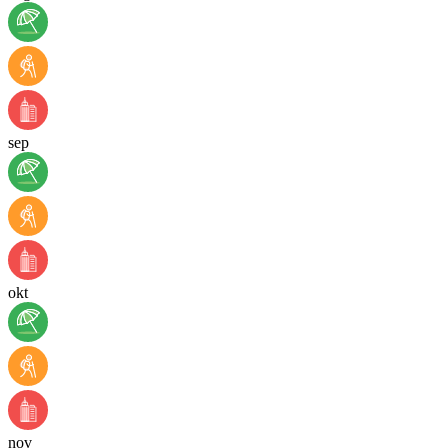
sep
okt
nov