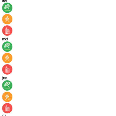
apr
mei
jun