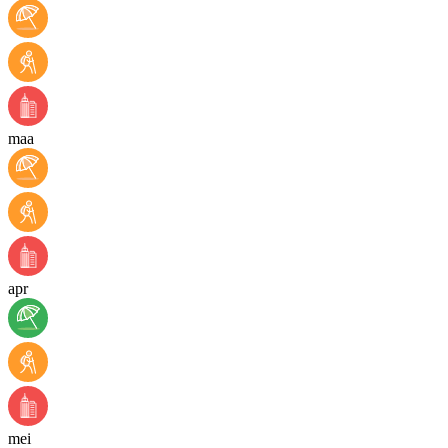
maa
apr
mei