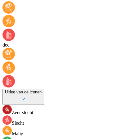
dec
Uitleg van de iconen
Zeer slecht
Slecht
Matig