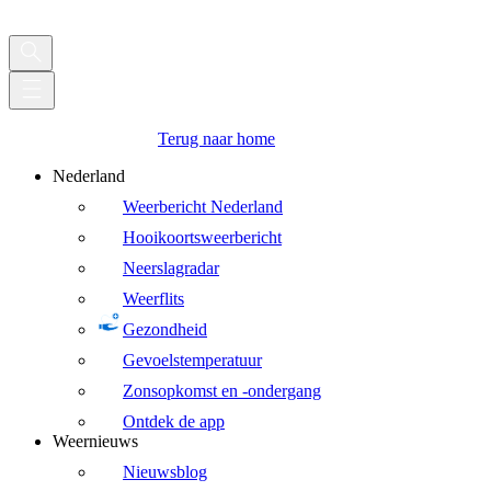
Terug naar home
Nederland
Weerbericht Nederland
Hooikoortsweerbericht
Neerslagradar
Weerflits
Gezondheid
Gevoelstemperatuur
Zonsopkomst en -ondergang
Ontdek de app
Weernieuws
Nieuwsblog