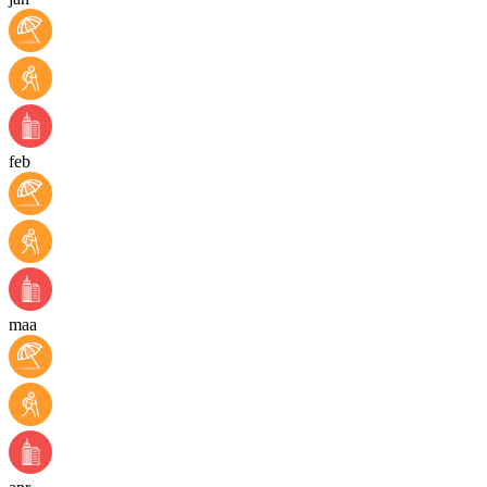
feb
maa