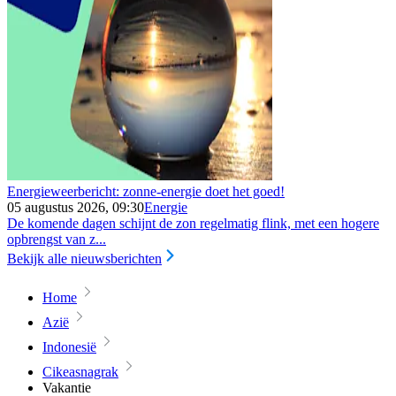
Energieweerbericht: zonne-energie doet het goed!
05 augustus 2026, 09:30
Energie
De komende dagen schijnt de zon regelmatig flink, met een hogere
opbrengst van z...
Bekijk alle nieuwsberichten
Home
Azië
Indonesië
Cikeasnagrak
Vakantie