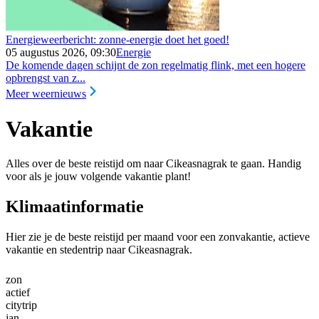
Energieweerbericht: zonne-energie doet het goed!
05 augustus 2026, 09:30
Energie
De komende dagen schijnt de zon regelmatig flink, met een hogere
opbrengst van z...
Meer weernieuws
Vakantie
Alles over de beste reistijd om naar Cikeasnagrak te gaan. Handig
voor als je jouw volgende vakantie plant!
Klimaatinformatie
Hier zie je de beste reistijd per maand voor een zonvakantie, actieve
vakantie en stedentrip naar Cikeasnagrak.
zon
actief
citytrip
jan