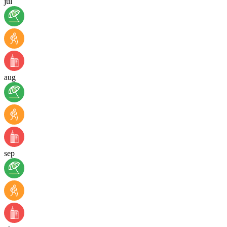
jul
aug
sep