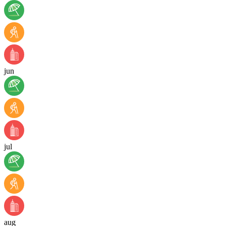
jun
jul
aug