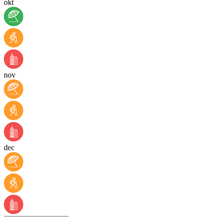
okt
nov
dec