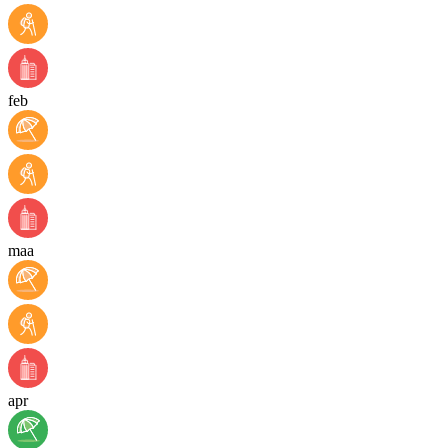
feb
maa
apr