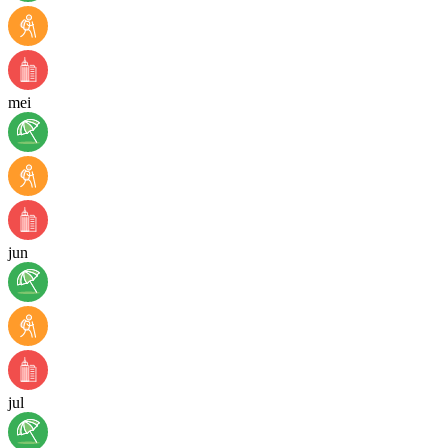
mei
jun
jul