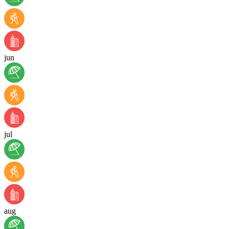
jun
jul
aug