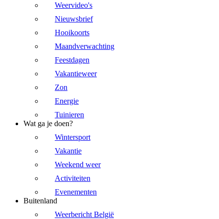
Weervideo's
Nieuwsbrief
Hooikoorts
Maandverwachting
Feestdagen
Vakantieweer
Zon
Energie
Tuinieren
Wat ga je doen?
Wintersport
Vakantie
Weekend weer
Activiteiten
Evenementen
Buitenland
Weerbericht België