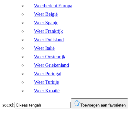
Weerbericht Europa
Weer België
Weer Spanje
Weer Frankrijk
Weer Duitsland
Weer Italië
Weer Oostenrijk
Weer Griekenland
Weer Portugal
Weer Turkije
Weer Kroatië
search
Toevoegen aan favorieten