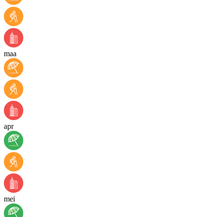
maa
apr
mei