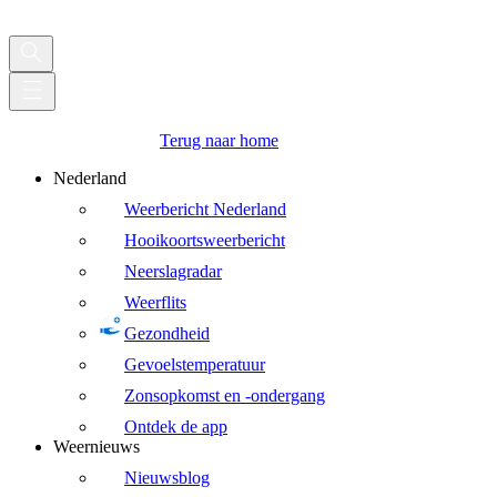
Terug naar home
Nederland
Weerbericht Nederland
Hooikoortsweerbericht
Neerslagradar
Weerflits
Gezondheid
Gevoelstemperatuur
Zonsopkomst en -ondergang
Ontdek de app
Weernieuws
Nieuwsblog