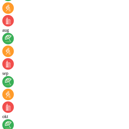
aug
sep
okt