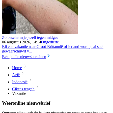
Zo bescherm je jezelf tegen midges
06 augustus 2026, 14:14
Ongedierte
Bij een vakantie naar Groot-Brittannië of Ierland word je al snel
gewaarschuwd v...
Bekijk alle nieuwsberichten
Home
Azië
Indonesië
Cikeas tengah
Vakantie
Weeronline nieuwsbrief
Ontvang elke week de leukste nieuwtjes en weetjes over het weer