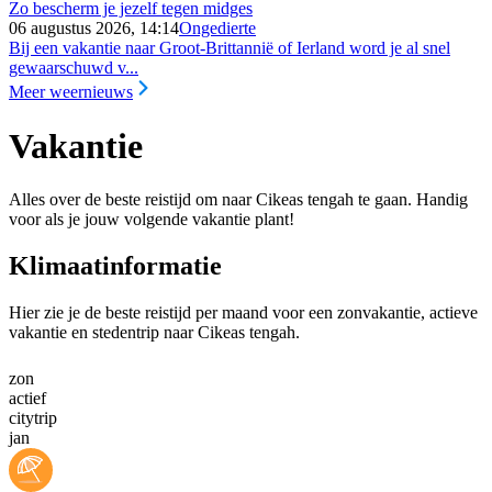
Zo bescherm je jezelf tegen midges
06 augustus 2026, 14:14
Ongedierte
Bij een vakantie naar Groot-Brittannië of Ierland word je al snel
gewaarschuwd v...
Meer weernieuws
Vakantie
Alles over de beste reistijd om naar Cikeas tengah te gaan. Handig
voor als je jouw volgende vakantie plant!
Klimaatinformatie
Hier zie je de beste reistijd per maand voor een zonvakantie, actieve
vakantie en stedentrip naar Cikeas tengah.
zon
actief
citytrip
jan