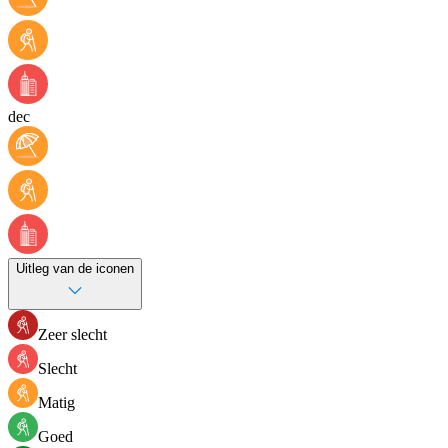
dec
Uitleg van de iconen
Zeer slecht
Slecht
Matig
Goed