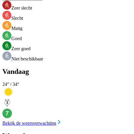
Zeer slecht
Slecht
Matig
Goed
Zeer goed
Niet beschikbaar
Vandaag
24
° /
34
°
Bekijk de weersverwachting