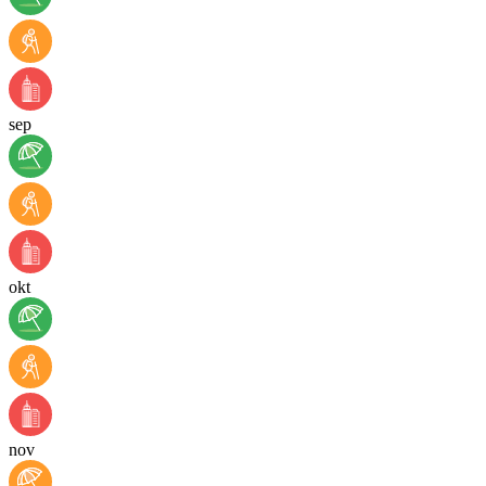
sep
okt
nov