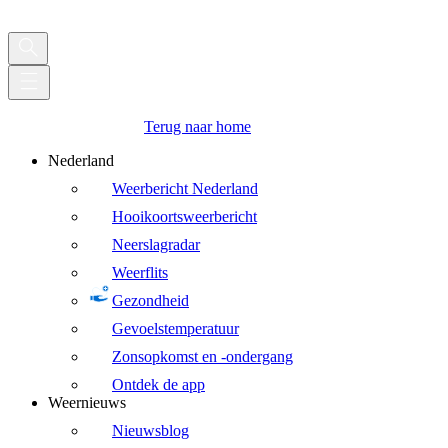
Terug naar home
Nederland
Weerbericht Nederland
Hooikoortsweerbericht
Neerslagradar
Weerflits
Gezondheid
Gevoelstemperatuur
Zonsopkomst en -ondergang
Ontdek de app
Weernieuws
Nieuwsblog