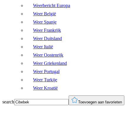
Weerbericht Europa
Weer België
Weer Spanje
Weer Frankrijk
Weer Duitsland
Weer Italië
Weer Oostenrijk
Weer Griekenland
Weer Portugal
Weer Turkije
Weer Kroatië
search
Toevoegen aan favorieten