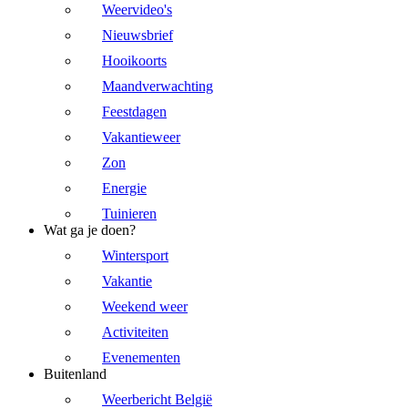
Weervideo's
Nieuwsbrief
Hooikoorts
Maandverwachting
Feestdagen
Vakantieweer
Zon
Energie
Tuinieren
Wat ga je doen?
Wintersport
Vakantie
Weekend weer
Activiteiten
Evenementen
Buitenland
Weerbericht België