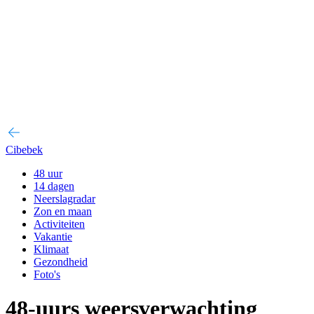
Cibebek
48 uur
14 dagen
Neerslagradar
Zon en maan
Activiteiten
Vakantie
Klimaat
Gezondheid
Foto's
48-uurs weersverwachting