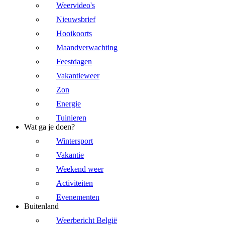
Weervideo's
Nieuwsbrief
Hooikoorts
Maandverwachting
Feestdagen
Vakantieweer
Zon
Energie
Tuinieren
Wat ga je doen?
Wintersport
Vakantie
Weekend weer
Activiteiten
Evenementen
Buitenland
Weerbericht België