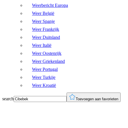
Weerbericht Europa
Weer België
Weer Spanje
Weer Frankrijk
Weer Duitsland
Weer Italië
Weer Oostenrijk
Weer Griekenland
Weer Portugal
Weer Turkije
Weer Kroatië
search
Toevoegen aan favorieten