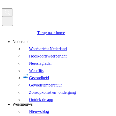
Terug naar home
Nederland
Weerbericht Nederland
Hooikoortsweerbericht
Neerslagradar
Weerflits
Gezondheid
Gevoelstemperatuur
Zonsopkomst en -ondergang
Ontdek de app
Weernieuws
Nieuwsblog