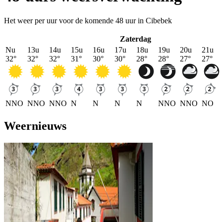
Het weer per uur voor de komende 48 uur in Cibebek
Zaterdag
Nu
13u
14u
15u
16u
17u
18u
19u
20u
21u
32
°
32
°
32
°
31
°
30
°
30
°
28
°
28
°
27
°
27
°
NNO
NNO
NNO
N
N
N
N
NNO
NNO
NO
Weernieuws