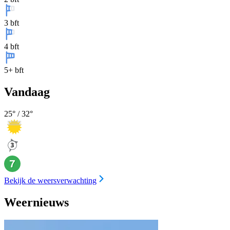
3 bft
4 bft
5+ bft
Vandaag
25
° /
32
°
Bekijk de weersverwachting
Weernieuws