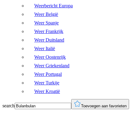
Weerbericht Europa
Weer België
Weer Spanje
Weer Frankrijk
Weer Duitsland
Weer Italië
Weer Oostenrijk
Weer Griekenland
Weer Portugal
Weer Turkije
Weer Kroatië
search
Toevoegen aan favorieten