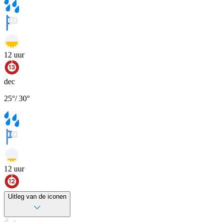
12
uur
dec
25
°
/
30
°
12
uur
Uitleg van de iconen