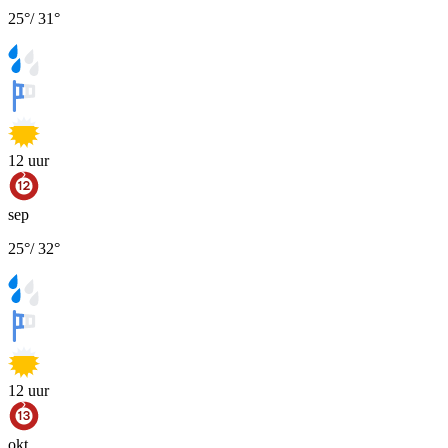
25
°
/
31
°
12
uur
sep
25
°
/
32
°
12
uur
okt