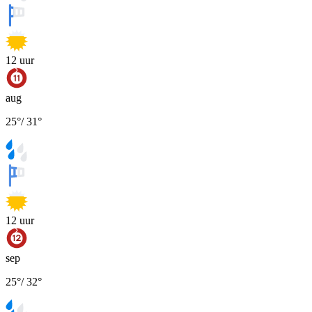
12
uur
aug
25
°
/
31
°
12
uur
sep
25
°
/
32
°