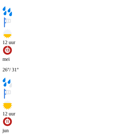
12
uur
mei
26
°
/
31
°
12
uur
jun