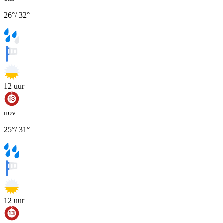
26
°
/
32
°
12
uur
nov
25
°
/
31
°
12
uur