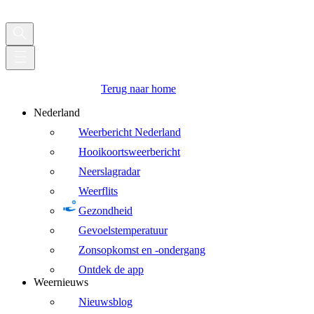
Terug naar home
Nederland
Weerbericht Nederland
Hooikoortsweerbericht
Neerslagradar
Weerflits
Gezondheid
Gevoelstemperatuur
Zonsopkomst en -ondergang
Ontdek de app
Weernieuws
Nieuwsblog