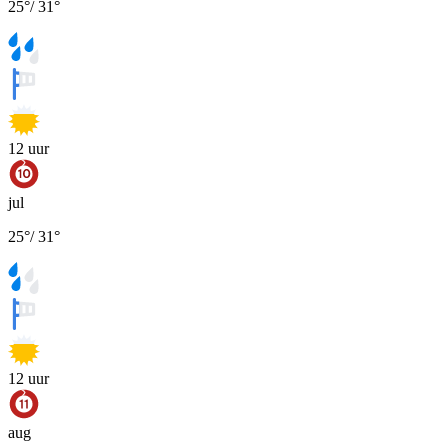
25
°
/
31
°
12
uur
jul
25
°
/
31
°
12
uur
aug