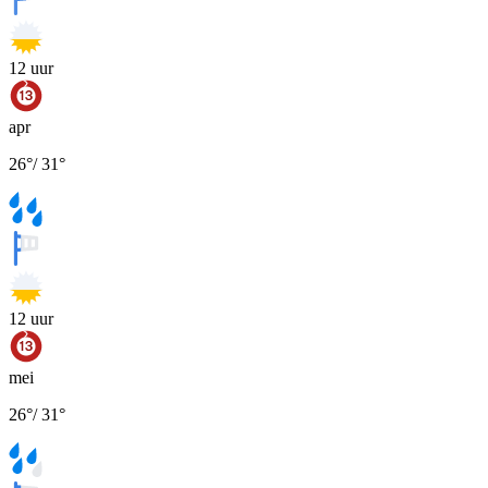
12
uur
apr
26
°
/
31
°
12
uur
mei
26
°
/
31
°