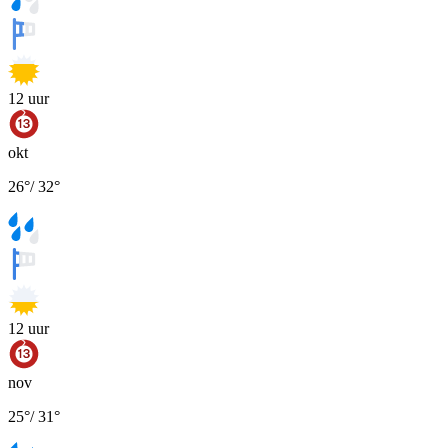
12
uur
okt
26
°
/
32
°
12
uur
nov
25
°
/
31
°