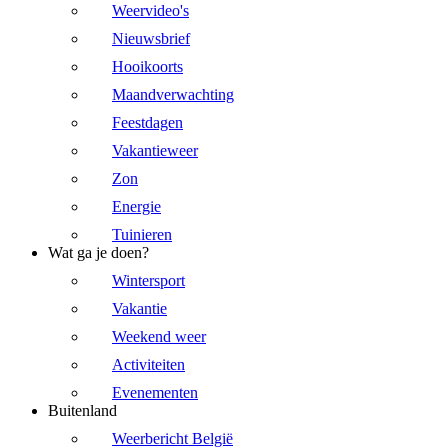
Weervideo's
Nieuwsbrief
Hooikoorts
Maandverwachting
Feestdagen
Vakantieweer
Zon
Energie
Tuinieren
Wat ga je doen?
Wintersport
Vakantie
Weekend weer
Activiteiten
Evenementen
Buitenland
Weerbericht België