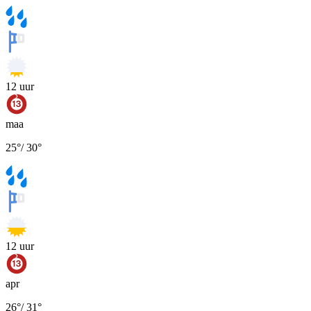
12
uur
maa
25
°
/
30
°
12
uur
apr
26
°
/
31
°