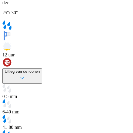
dec
25
°
/
30
°
12
uur
Uitleg van de iconen
0-5 mm
6-40 mm
41-80 mm