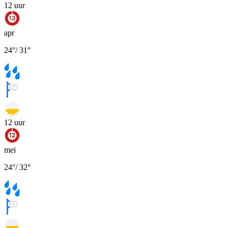
12
uur
apr
24
°
/
31
°
12
uur
mei
24
°
/
32
°