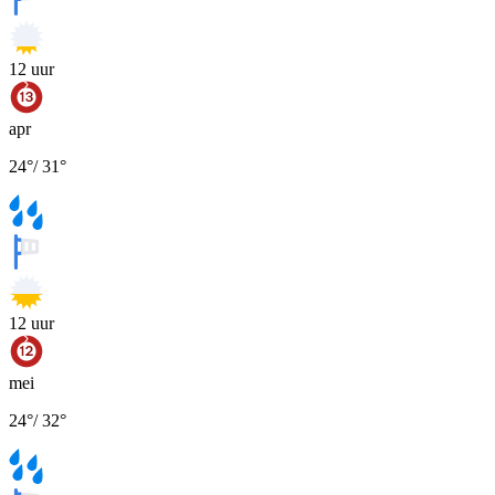
12
uur
apr
24
°
/
31
°
12
uur
mei
24
°
/
32
°