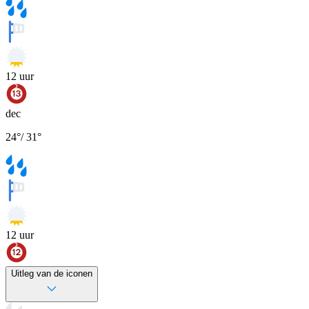
12
uur
dec
24
°
/
31
°
12
uur
Uitleg van de iconen