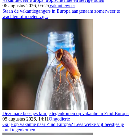
Vakantieweer Europa: tropische hitte en stevige buien
06 augustus 2026, 05:25
Vakantieweer
Staan de vakantiegangers in Europa aangenaam zomerweer te
wachten of moeten zij...
Deze nare beestjes kun je tegenkomen op vakantie in Zuid-Europa
05 augustus 2026, 14:11
Ongedierte
Ga je op vakantie naar Zuid-Europa? Lees welke vijf beestjes je
kunt tegenkomen,...