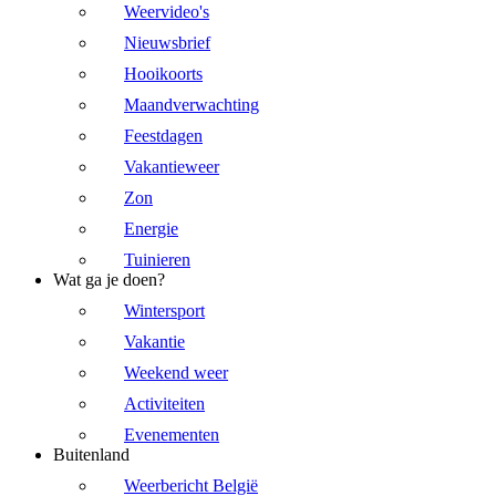
Weervideo's
Nieuwsbrief
Hooikoorts
Maandverwachting
Feestdagen
Vakantieweer
Zon
Energie
Tuinieren
Wat ga je doen?
Wintersport
Vakantie
Weekend weer
Activiteiten
Evenementen
Buitenland
Weerbericht België