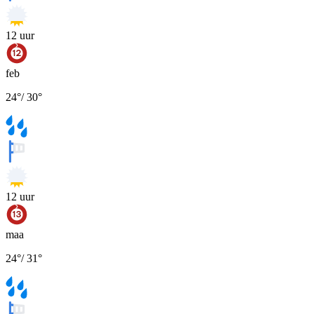
12
uur
feb
24
°
/
30
°
12
uur
maa
24
°
/
31
°