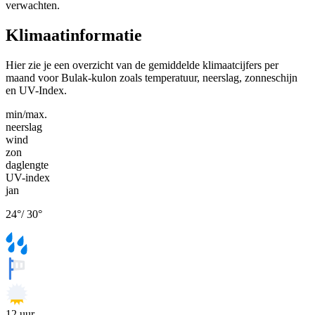
verwachten.
Klimaatinformatie
Hier zie je een overzicht van de gemiddelde klimaatcijfers per
maand voor Bulak-kulon zoals temperatuur, neerslag, zonneschijn
en UV-Index.
min/max.
neerslag
wind
zon
daglengte
UV-index
jan
24
°
/
30
°
12
uur