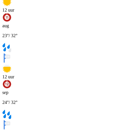
12
uur
aug
23
°
/
32
°
12
uur
sep
24
°
/
32
°