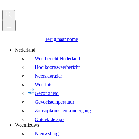
Terug naar home
Nederland
Weerbericht Nederland
Hooikoortsweerbericht
Neerslagradar
Weerflits
Gezondheid
Gevoelstemperatuur
Zonsopkomst en -ondergang
Ontdek de app
Weernieuws
Nieuwsblog