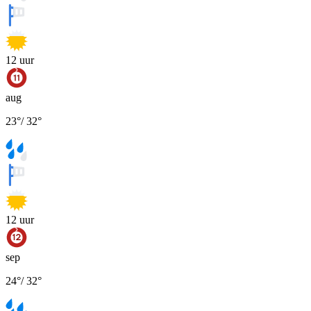
12
uur
aug
23
°
/
32
°
12
uur
sep
24
°
/
32
°