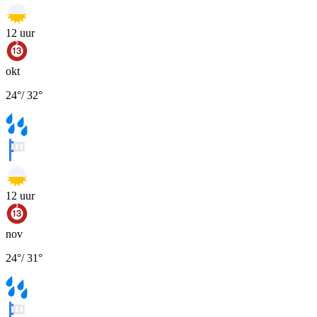
12
uur
okt
24
°
/
32
°
12
uur
nov
24
°
/
31
°