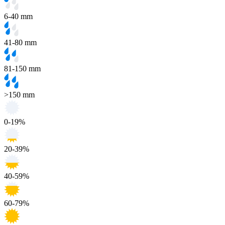
6-40 mm
41-80 mm
81-150 mm
>150 mm
0-19%
20-39%
40-59%
60-79%