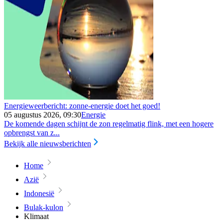
Energieweerbericht: zonne-energie doet het goed!
05 augustus 2026, 09:30
Energie
De komende dagen schijnt de zon regelmatig flink, met een hogere
opbrengst van z...
Bekijk alle nieuwsberichten
Home
Azië
Indonesië
Bulak-kulon
Klimaat