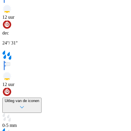
12
uur
dec
24
°
/
31
°
12
uur
Uitleg van de iconen
0-5 mm