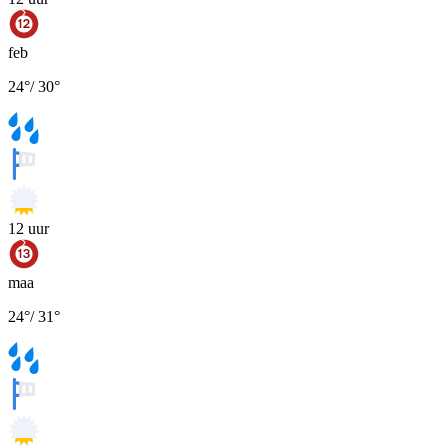
feb
24
°
/
30
°
12
uur
maa
24
°
/
31
°