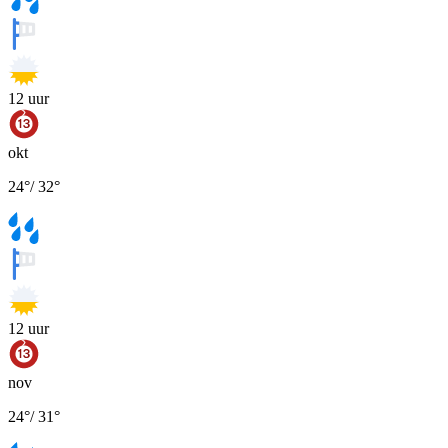
12
uur
okt
24
°
/
32
°
12
uur
nov
24
°
/
31
°