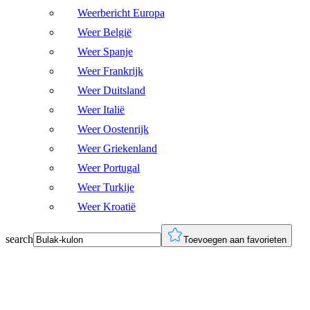
Weerbericht Europa
Weer België
Weer Spanje
Weer Frankrijk
Weer Duitsland
Weer Italië
Weer Oostenrijk
Weer Griekenland
Weer Portugal
Weer Turkije
Weer Kroatië
search
Toevoegen aan favorieten