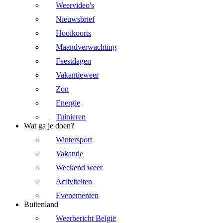
Weervideo's
Nieuwsbrief
Hooikoorts
Maandverwachting
Feestdagen
Vakantieweer
Zon
Energie
Tuinieren
Wat ga je doen?
Wintersport
Vakantie
Weekend weer
Activiteiten
Evenementen
Buitenland
Weerbericht België