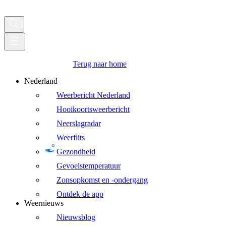
Terug naar home
Nederland
Weerbericht Nederland
Hooikoortsweerbericht
Neerslagradar
Weerflits
Gezondheid
Gevoelstemperatuur
Zonsopkomst en -ondergang
Ontdek de app
Weernieuws
Nieuwsblog