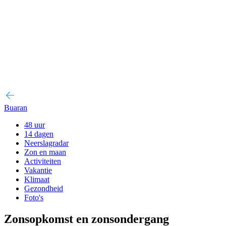
Buaran
48 uur
14 dagen
Neerslagradar
Zon en maan
Activiteiten
Vakantie
Klimaat
Gezondheid
Foto's
Zonsopkomst en zonsondergang