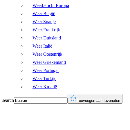
Weerbericht Europa
Weer België
Weer Spanje
Weer Frankrijk
Weer Duitsland
Weer Italië
Weer Oostenrijk
Weer Griekenland
Weer Portugal
Weer Turkije
Weer Kroatië
search
Toevoegen aan favorieten