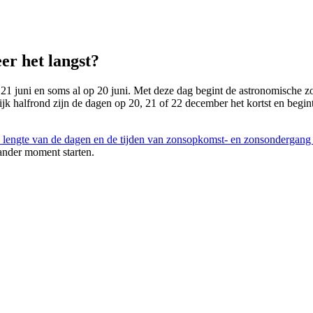
er het langst?
 21 juni en soms al op 20 juni. Met deze dag begint de astronomische zom
lijk halfrond zijn de dagen op 20, 21 of 22 december het kortst en begin
 lengte van de dagen en de tijden van zonsopkomst- en zonsondergang
ander moment starten.