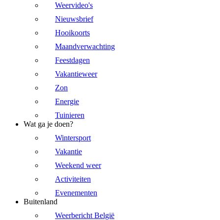
Weervideo's
Nieuwsbrief
Hooikoorts
Maandverwachting
Feestdagen
Vakantieweer
Zon
Energie
Tuinieren
Wat ga je doen?
Wintersport
Vakantie
Weekend weer
Activiteiten
Evenementen
Buitenland
Weerbericht België