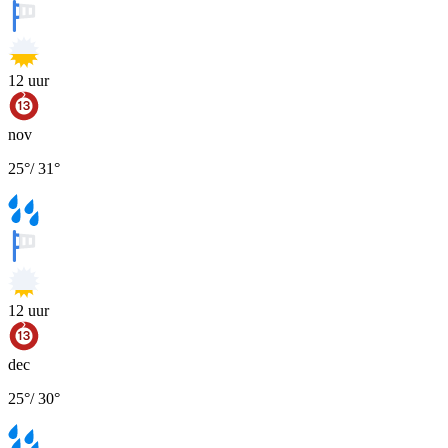
12
uur
nov
25
°
/
31
°
12
uur
dec
25
°
/
30
°