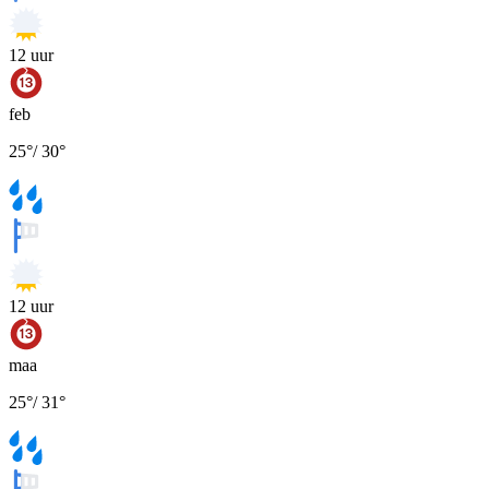
12
uur
feb
25
°
/
30
°
12
uur
maa
25
°
/
31
°