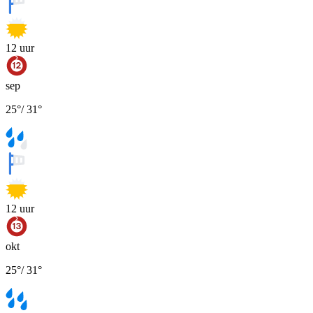
12
uur
sep
25
°
/
31
°
12
uur
okt
25
°
/
31
°