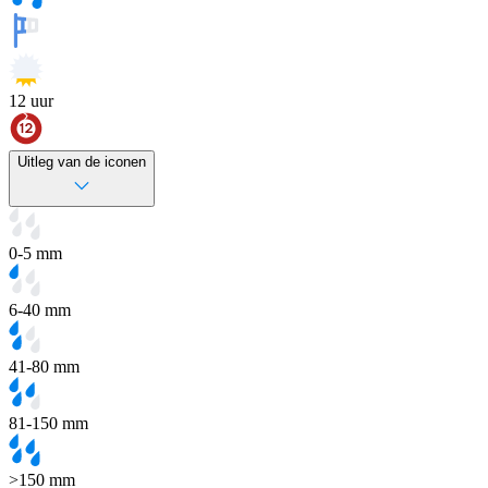
12
uur
Uitleg van de iconen
0-5 mm
6-40 mm
41-80 mm
81-150 mm
>150 mm