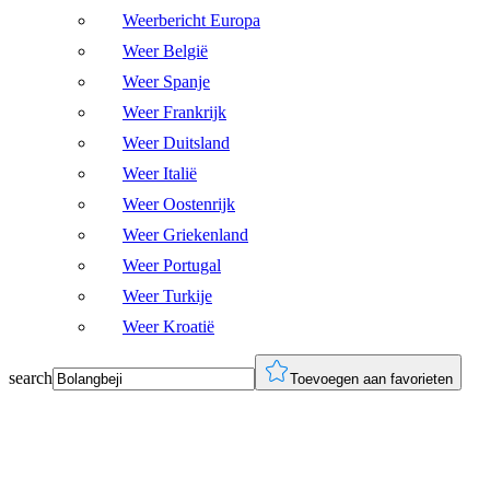
Weerbericht Europa
Weer België
Weer Spanje
Weer Frankrijk
Weer Duitsland
Weer Italië
Weer Oostenrijk
Weer Griekenland
Weer Portugal
Weer Turkije
Weer Kroatië
search
Toevoegen aan favorieten