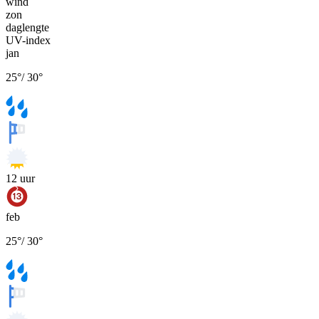
wind
zon
daglengte
UV-index
jan
25
°
/
30
°
12
uur
feb
25
°
/
30
°