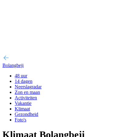
Bolangbeji
48 uur
14 dagen
Neerslagradar
Zon en maan
Activiteiten
Vakantie
Klimaat
Gezondheid
Foto's
Klimaat Bolangbeji