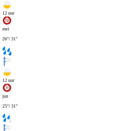
12
uur
mei
26
°
/
31
°
12
uur
jun
25
°
/
31
°