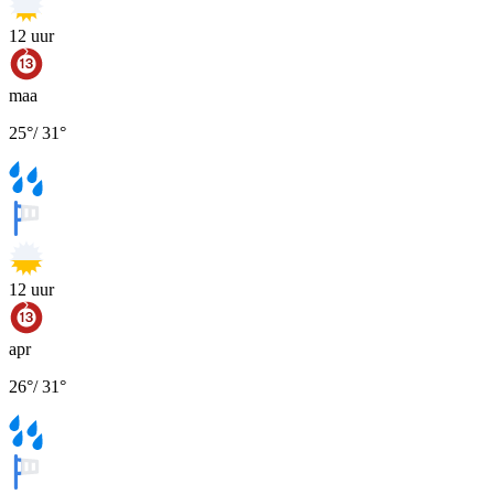
12
uur
maa
25
°
/
31
°
12
uur
apr
26
°
/
31
°