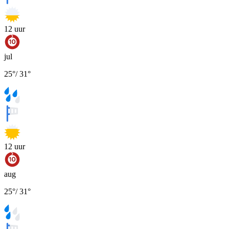
12
uur
jul
25
°
/
31
°
12
uur
aug
25
°
/
31
°