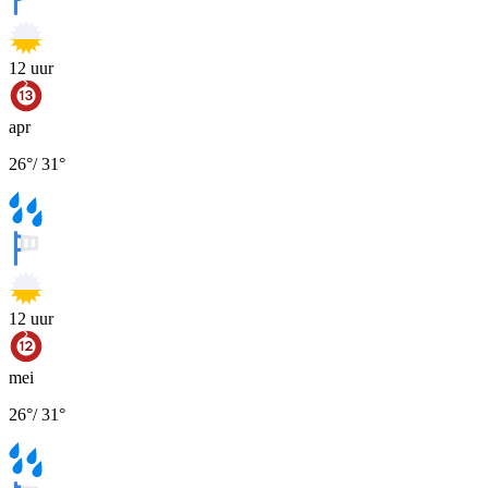
12
uur
apr
26
°
/
31
°
12
uur
mei
26
°
/
31
°