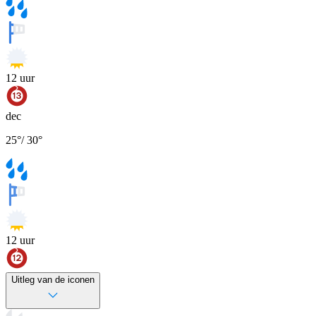
12
uur
dec
25
°
/
30
°
12
uur
Uitleg van de iconen