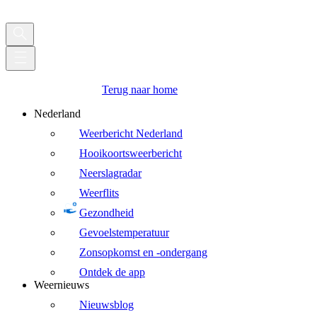
Terug naar home
Nederland
Weerbericht Nederland
Hooikoortsweerbericht
Neerslagradar
Weerflits
Gezondheid
Gevoelstemperatuur
Zonsopkomst en -ondergang
Ontdek de app
Weernieuws
Nieuwsblog