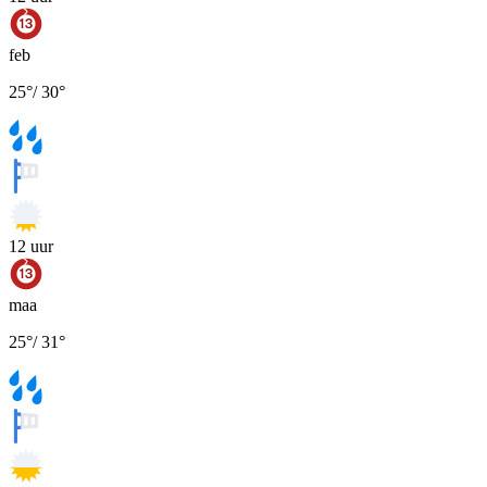
feb
25
°
/
30
°
12
uur
maa
25
°
/
31
°