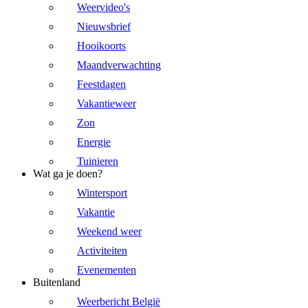
Weervideo's
Nieuwsbrief
Hooikoorts
Maandverwachting
Feestdagen
Vakantieweer
Zon
Energie
Tuinieren
Wat ga je doen?
Wintersport
Vakantie
Weekend weer
Activiteiten
Evenementen
Buitenland
Weerbericht België