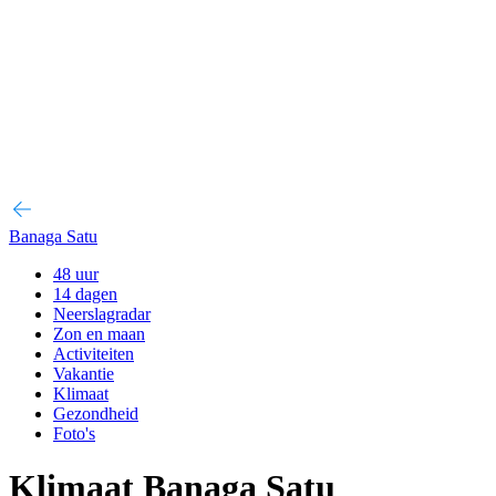
Banaga Satu
48 uur
14 dagen
Neerslagradar
Zon en maan
Activiteiten
Vakantie
Klimaat
Gezondheid
Foto's
Klimaat Banaga Satu