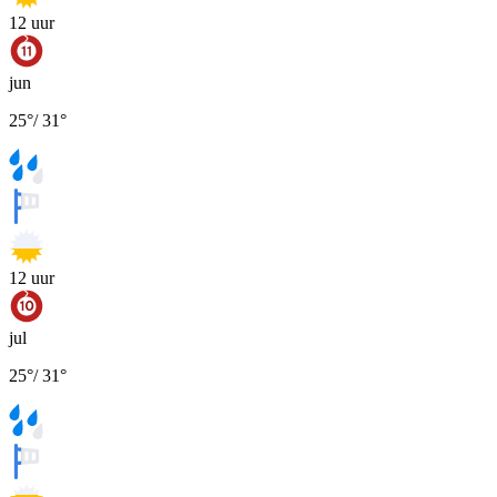
12
uur
jun
25
°
/
31
°
12
uur
jul
25
°
/
31
°