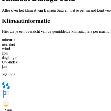
Alles over het klimaat van Banaga Satu en wat je per maand kunt ve
Klimaatinformatie
Hier zie je een overzicht van de gemiddelde klimaatcijfers per maand
min/max.
neerslag
wind
zon
daglengte
UV-index
jan
25
°
/
30
°
12
uur