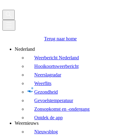
Terug naar home
Nederland
Weerbericht Nederland
Hooikoortsweerbericht
Neerslagradar
Weerflits
Gezondheid
Gevoelstemperatuur
Zonsopkomst en -ondergang
Ontdek de app
Weernieuws
Nieuwsblog