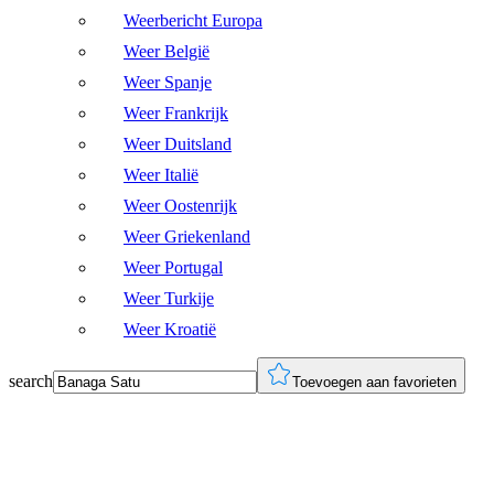
Weerbericht Europa
Weer België
Weer Spanje
Weer Frankrijk
Weer Duitsland
Weer Italië
Weer Oostenrijk
Weer Griekenland
Weer Portugal
Weer Turkije
Weer Kroatië
search
Toevoegen aan favorieten