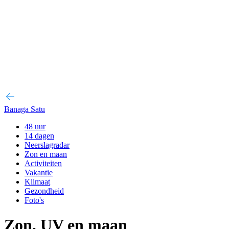
Banaga Satu
48 uur
14 dagen
Neerslagradar
Zon en maan
Activiteiten
Vakantie
Klimaat
Gezondheid
Foto's
Zon, UV en maan