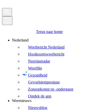
Terug naar home
Nederland
Weerbericht Nederland
Hooikoortsweerbericht
Neerslagradar
Weerflits
Gezondheid
Gevoelstemperatuur
Zonsopkomst en -ondergang
Ontdek de app
Weernieuws
Nieuwsblog