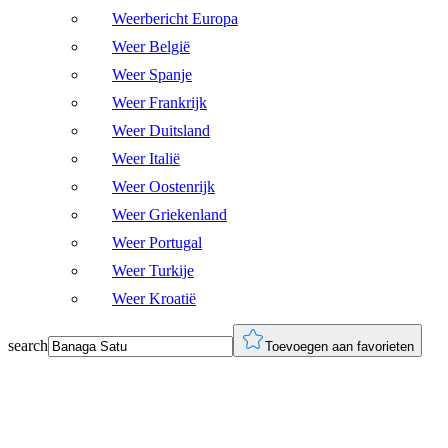
Weerbericht Europa
Weer België
Weer Spanje
Weer Frankrijk
Weer Duitsland
Weer Italië
Weer Oostenrijk
Weer Griekenland
Weer Portugal
Weer Turkije
Weer Kroatië
search
Toevoegen aan favorieten