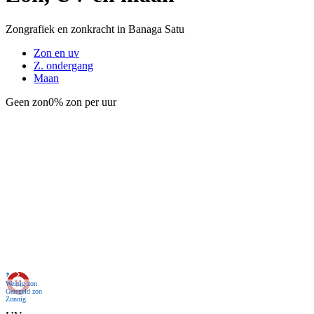
Zongrafiek en zonkracht in Banaga Satu
Zon en uv
Z. ondergang
Maan
Geen zon
0% zon per uur
Nu
Weinig zon
Geregeld zon
Zonnig