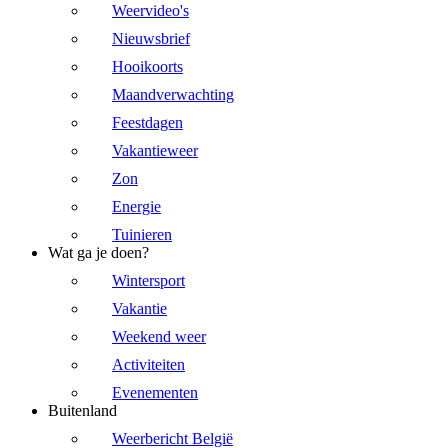
Weervideo's
Nieuwsbrief
Hooikoorts
Maandverwachting
Feestdagen
Vakantieweer
Zon
Energie
Tuinieren
Wat ga je doen?
Wintersport
Vakantie
Weekend weer
Activiteiten
Evenementen
Buitenland
Weerbericht België