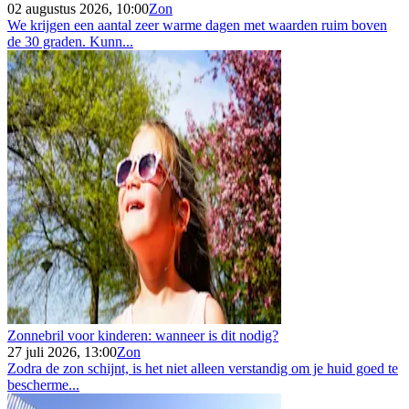
02 augustus 2026, 10:00
Zon
We krijgen een aantal zeer warme dagen met waarden ruim boven
de 30 graden. Kunn...
Zonnebril voor kinderen: wanneer is dit nodig?
27 juli 2026, 13:00
Zon
Zodra de zon schijnt, is het niet alleen verstandig om je huid goed te
bescherme...