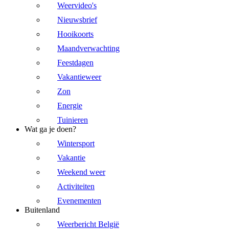
Weervideo's
Nieuwsbrief
Hooikoorts
Maandverwachting
Feestdagen
Vakantieweer
Zon
Energie
Tuinieren
Wat ga je doen?
Wintersport
Vakantie
Weekend weer
Activiteiten
Evenementen
Buitenland
Weerbericht België