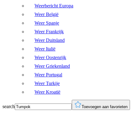
Weerbericht Europa
Weer België
Weer Spanje
Weer Frankrijk
Weer Duitsland
Weer Italië
Weer Oostenrijk
Weer Griekenland
Weer Portugal
Weer Turkije
Weer Kroatië
search
Toevoegen aan favorieten