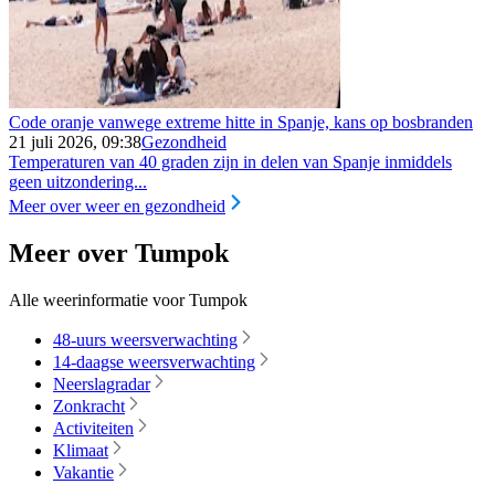
Code oranje vanwege extreme hitte in Spanje, kans op bosbranden
21 juli 2026, 09:38
Gezondheid
Temperaturen van 40 graden zijn in delen van Spanje inmiddels
geen uitzondering...
Meer over weer en gezondheid
Meer over Tumpok
Alle weerinformatie voor Tumpok
48-uurs weersverwachting
14-daagse weersverwachting
Neerslagradar
Zonkracht
Activiteiten
Klimaat
Vakantie