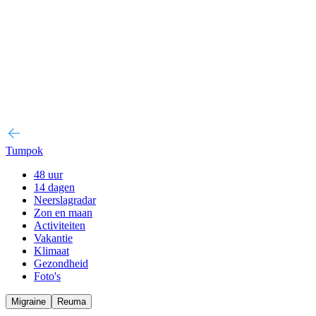
Tumpok
48 uur
14 dagen
Neerslagradar
Zon en maan
Activiteiten
Vakantie
Klimaat
Gezondheid
Foto's
Migraine
Reuma