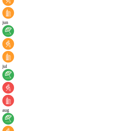
jun
jul
aug