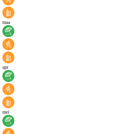
maa
apr
mei