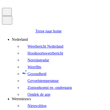
Terug naar home
Nederland
Weerbericht Nederland
Hooikoortsweerbericht
Neerslagradar
Weerflits
Gezondheid
Gevoelstemperatuur
Zonsopkomst en -ondergang
Ontdek de app
Weernieuws
Nieuwsblog