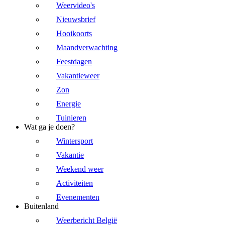
Weervideo's
Nieuwsbrief
Hooikoorts
Maandverwachting
Feestdagen
Vakantieweer
Zon
Energie
Tuinieren
Wat ga je doen?
Wintersport
Vakantie
Weekend weer
Activiteiten
Evenementen
Buitenland
Weerbericht België