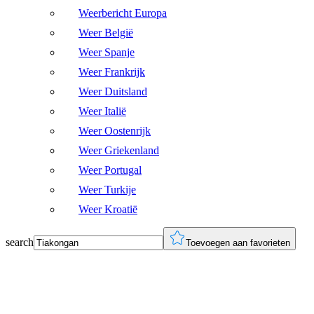
Weerbericht Europa
Weer België
Weer Spanje
Weer Frankrijk
Weer Duitsland
Weer Italië
Weer Oostenrijk
Weer Griekenland
Weer Portugal
Weer Turkije
Weer Kroatië
search
Toevoegen aan favorieten