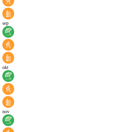
sep
okt
nov