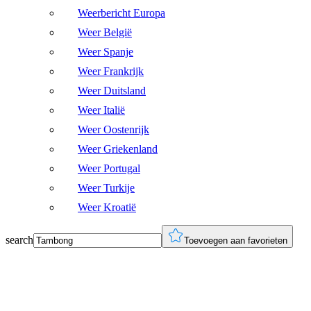
Weerbericht Europa
Weer België
Weer Spanje
Weer Frankrijk
Weer Duitsland
Weer Italië
Weer Oostenrijk
Weer Griekenland
Weer Portugal
Weer Turkije
Weer Kroatië
search
Toevoegen aan favorieten