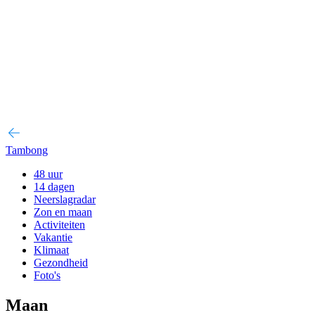
Tambong
48 uur
14 dagen
Neerslagradar
Zon en maan
Activiteiten
Vakantie
Klimaat
Gezondheid
Foto's
Maan