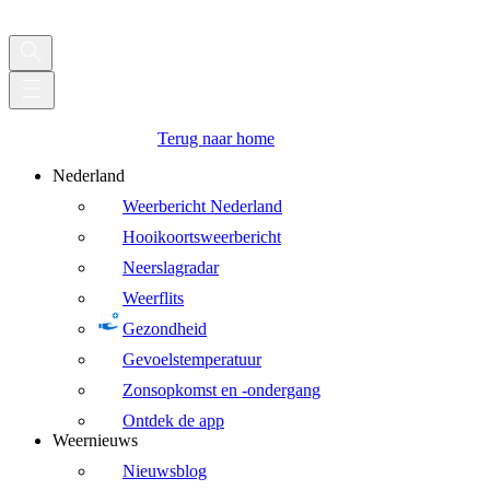
Terug naar home
Nederland
Weerbericht Nederland
Hooikoortsweerbericht
Neerslagradar
Weerflits
Gezondheid
Gevoelstemperatuur
Zonsopkomst en -ondergang
Ontdek de app
Weernieuws
Nieuwsblog