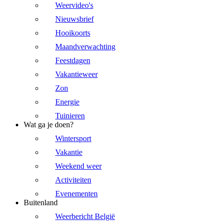
Weervideo's
Nieuwsbrief
Hooikoorts
Maandverwachting
Feestdagen
Vakantieweer
Zon
Energie
Tuinieren
Wat ga je doen?
Wintersport
Vakantie
Weekend weer
Activiteiten
Evenementen
Buitenland
Weerbericht België